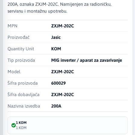
200A, oznaka ZXJM-202C. Namijenjen za radioničku,
servisnu i montažnu upotrebu.
MPN
ZXJM-202C
Proizvođač
Jasic
Quantity Unit
KOM
Tip proizvoda
MIG inverter / aparat za zavarivanje
Model
ZXJM-202C
Šifra proizvoda
600029
Šifra dobavljača
ZXJM-202C
Nazivna izvedba
200A
1 KOM
1 KOM