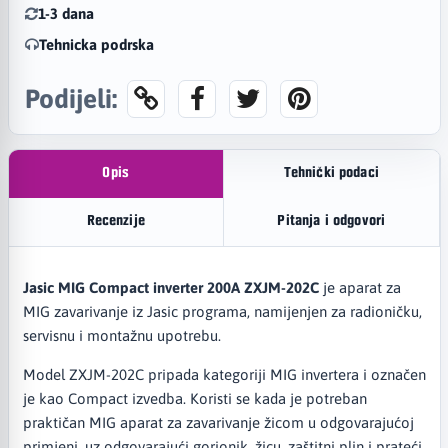
1-3 dana
Tehnicka podrska
Podijeli:
Opis
Tehnički podaci
Recenzije
Pitanja i odgovori
Jasic MIG Compact inverter 200A ZXJM-202C
je aparat za
MIG zavarivanje iz Jasic programa, namijenjen za radioničku,
servisnu i montažnu upotrebu.
Model ZXJM-202C pripada kategoriji MIG invertera i označen
je kao Compact izvedba. Koristi se kada je potreban
praktičan MIG aparat za zavarivanje žicom u odgovarajućoj
primjeni, uz odgovarajući gorionik, žicu, zaštitni plin i prateći