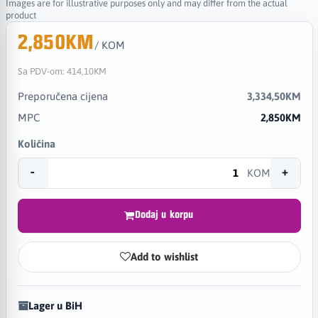
Images are for illustrative purposes only and may differ from the actual
product
2,850KM
/ KOM
Sa PDV-om:
414,10KM
Preporučena cijena
3,334,50KM
MPC
2,850KM
Količina
-
+
KOM
Dodaj u korpu
Add to wishlist
Lager u BiH