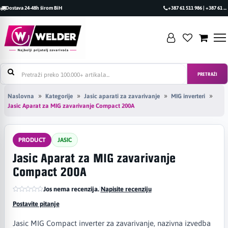
Dostava 24-48h širom BiH
+387 61 511 986 | +387 61 493 470
PRETRAŽI
Naslovna
Kategorije
Jasic aparati za zavarivanje
MIG inverteri
Jasic Aparat za MIG zavarivanje Compact 200A
PRODUCT
JASIC
Jasic Aparat za MIG zavarivanje
Compact 200A
Jos nema recenzija.
|
Napisite recenziju
Postavite pitanje
Jasic MIG Compact inverter za zavarivanje, nazivna izvedba