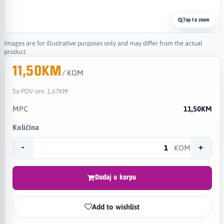
Tap to zoom
Images are for illustrative purposes only and may differ from the actual
product
11,50KM
/ KOM
Sa PDV-om:
1,67KM
MPC
11,50KM
Količina
-
+
KOM
Dodaj u korpu
Add to wishlist