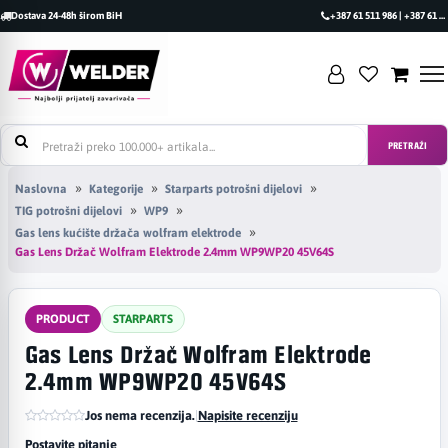
Dostava 24-48h širom BiH
+387 61 511 986 | +387 61 493 470
PRETRAŽI
Naslovna
Kategorije
Starparts potrošni dijelovi
TIG potrošni dijelovi
WP9
Gas lens kućište držača wolfram elektrode
Gas Lens Držač Wolfram Elektrode 2.4mm WP9WP20 45V64S
PRODUCT
STARPARTS
Gas Lens Držač Wolfram Elektrode
2.4mm WP9WP20 45V64S
Jos nema recenzija.
|
Napisite recenziju
Postavite pitanje