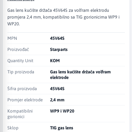
Gas lens kućište držača 45V64S za volfram elektrodu
promjera 2,4 mm, kompatibilno sa TIG gorionicima WP9 i
WP20.
MPN
45V64S
Proizvođač
Starparts
Quantity Unit
KOM
Tip proizvoda
Gas lens kućište držača volfram
elektrode
Šifra proizvoda
45V64S
Promjer elektrode
2,4 mm
Kompatibilni
WP9 i WP20
gorionici
Sklop
TIG gas lens