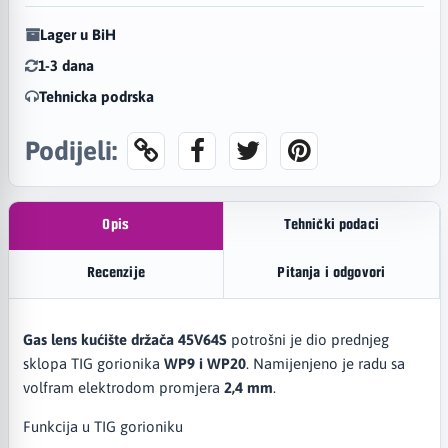
Lager u BiH
1-3 dana
Tehnicka podrska
Podijeli:
Opis
Tehnički podaci
Recenzije
Pitanja i odgovori
Gas lens kućište držača 45V64S
potrošni je dio prednjeg
sklopa TIG gorionika
WP9 i WP20
. Namijenjeno je radu sa
volfram elektrodom promjera
2,4 mm
.
Funkcija u TIG gorioniku