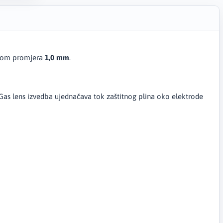
odom promjera
1,0 mm
.
. Gas lens izvedba ujednačava tok zaštitnog plina oko elektrode