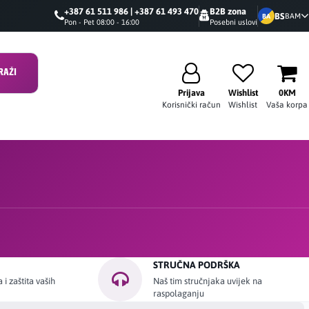
+387 61 511 986 | +387 61 493 470
B2B zona
BS
BAM
BA
Pon - Pet 08:00 - 16:00
Posebni uslovi
RAŽI
Prijava
Wishlist
0KM
Korisnički račun
Wishlist
Vaša korpa
STRUČNA PODRŠKA
i zaštita vaših
Naš tim stručnjaka uvijek na
raspolaganju