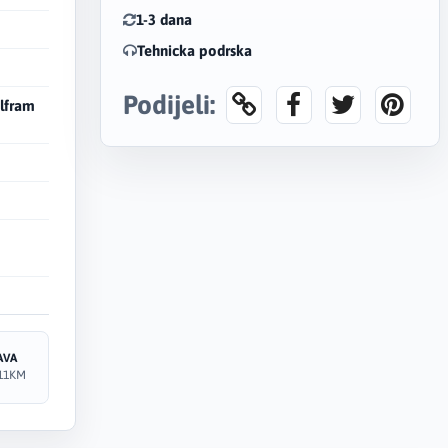
1-3 dana
Tehnicka podrska
Podijeli:
olfram
AVA
11KM