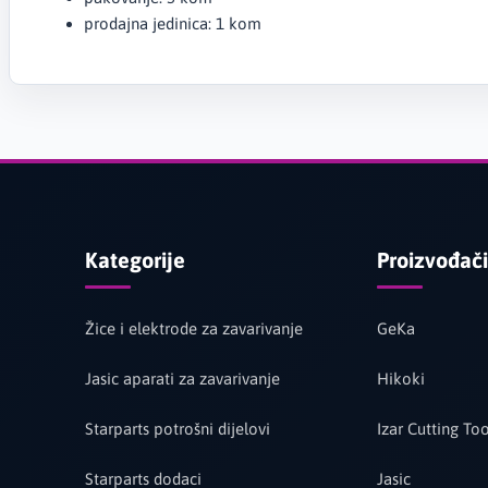
prodajna jedinica: 1 kom
Kategorije
Proizvođači
Žice i elektrode za zavarivanje
GeKa
Jasic aparati za zavarivanje
Hikoki
Starparts potrošni dijelovi
Izar Cutting Too
Starparts dodaci
Jasic