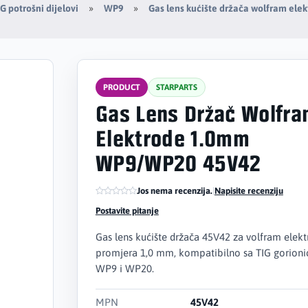
G potrošni dijelovi
WP9
Gas lens kućište držača wolfram ele
PRODUCT
STARPARTS
Gas Lens Držač Wolfr
Elektrode 1.0mm
WP9/WP20 45V42
Jos nema recenzija.
|
Napisite recenziju
Postavite pitanje
Gas lens kućište držača 45V42 za volfram elek
promjera 1,0 mm, kompatibilno sa TIG gorion
WP9 i WP20.
MPN
45V42