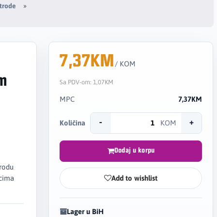
ktrode
7,37KM
/ KOM
am
Sa PDV-om:
1,07KM
MPC
7,37KM
-
+
Količina
KOM
Dodaj u korpu
trodu
icima
Add to wishlist
Lager u BiH