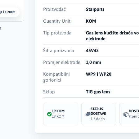
Proizvođač
Starparts
ap to zoom
Quantity Unit
KOM
t
Tip proizvoda
Gas lens kućište držača v
elektrode
Šifra proizvoda
45V42
Promjer elektrode
1,0 mm
Kompatibilni
WP9 i WP20
gorionici
Sklop
TIG gas lens
STATUS
19 KOM
DOST
DOSTAVE
19 KOM
From 
1-3 dana