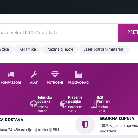
PRET
 žica
Keramika
Plazma dijelovi
Laser potrošni materijal
KOMPRESORI
ALAT
POTROŠNI
PROIZVOĐAČI
Tehnička
Praćenje
B2B
podrška
pošiljke
Partneri
Stručna
Provjerite
Posebni
pomoć
status
uslovi
SIGURNA KUPNJA
ZA DOSTAVA
100% sigurna kupovina 
ava 24-48h na cijeloj teritoriji BiH
podataka