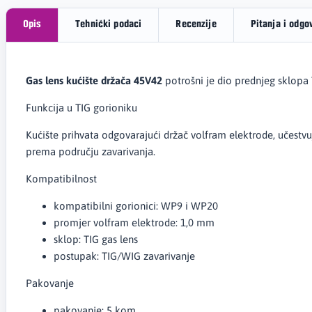
Opis
Tehnički podaci
Recenzije
Pitanja i odgo
Gas lens kućište držača 45V42
potrošni je dio prednjeg sklopa
Funkcija u TIG gorioniku
Kućište prihvata odgovarajući držač volfram elektrode, učestvu
prema području zavarivanja.
Kompatibilnost
kompatibilni gorionici: WP9 i WP20
promjer volfram elektrode: 1,0 mm
sklop: TIG gas lens
postupak: TIG/WIG zavarivanje
Pakovanje
pakovanje: 5 kom