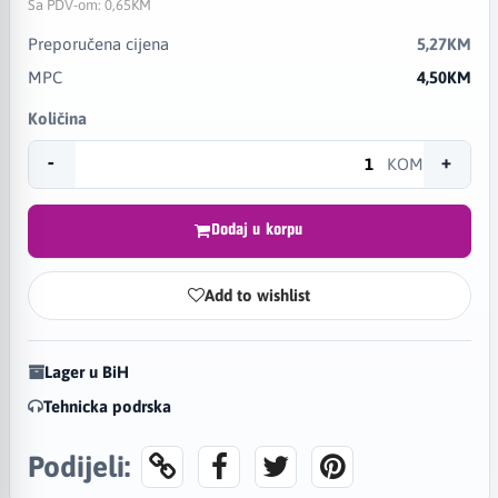
Sa PDV-om:
0,65KM
Preporučena cijena
5,27KM
MPC
4,50KM
Količina
-
+
KOM
Dodaj u korpu
Add to wishlist
Lager u BiH
Tehnicka podrska
Podijeli: