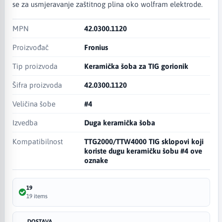
se za usmjeravanje zaštitnog plina oko wolfram elektrode.
MPN
42.0300.1120
Proizvođač
Fronius
Tip proizvoda
Keramička šoba za TIG gorionik
Šifra proizvoda
42.0300.1120
Veličina šobe
#4
Izvedba
Duga keramička šoba
Kompatibilnost
TTG2000/TTW4000 TIG sklopovi koji
koriste dugu keramičku šobu #4 ove
oznake
19
19 items
DOSTAVA