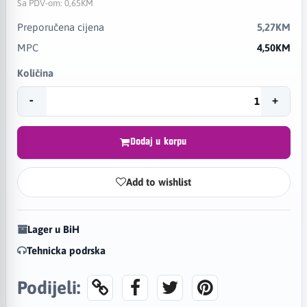
Sa PDV-om:
0,65KM
Preporučena cijena
5,27KM
MPC
4,50KM
Količina
-
+
Dodaj u korpu
Add to wishlist
Lager u BiH
Tehnicka podrska
Podijeli: