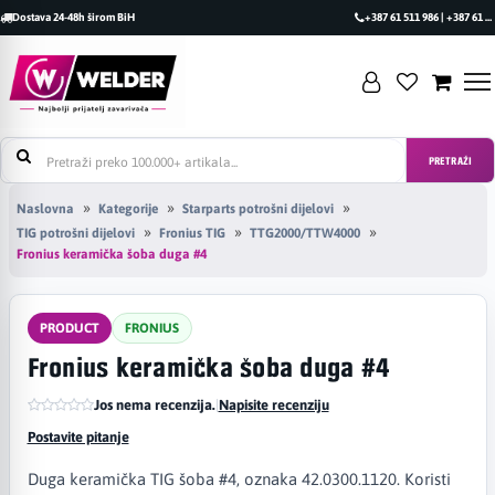
Dostava 24-48h širom BiH
+387 61 511 986 | +387 61 493 470
PRETRAŽI
Naslovna
Kategorije
Starparts potrošni dijelovi
TIG potrošni dijelovi
Fronius TIG
TTG2000/TTW4000
Fronius keramička šoba duga #4
PRODUCT
FRONIUS
Fronius keramička šoba duga #4
Jos nema recenzija.
|
Napisite recenziju
Postavite pitanje
Duga keramička TIG šoba #4, oznaka 42.0300.1120. Koristi