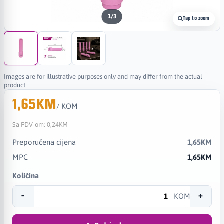
1
/
3
Tap to zoom
Images are for illustrative purposes only and may differ from the actual
product
1,65KM
/ KOM
Sa PDV-om:
0,24KM
Preporučena cijena
1,65KM
MPC
1,65KM
Količina
-
+
KOM