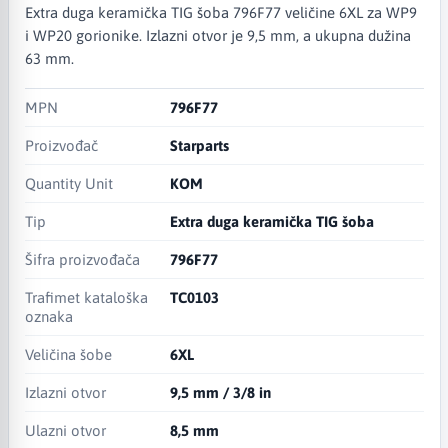
Extra duga keramička TIG šoba 796F77 veličine 6XL za WP9
i WP20 gorionike. Izlazni otvor je 9,5 mm, a ukupna dužina
63 mm.
MPN
796F77
Proizvođač
Starparts
Quantity Unit
KOM
Tip
Extra duga keramička TIG šoba
Šifra proizvođača
796F77
Trafimet kataloška
TC0103
oznaka
Veličina šobe
6XL
Izlazni otvor
9,5 mm / 3/8 in
Ulazni otvor
8,5 mm