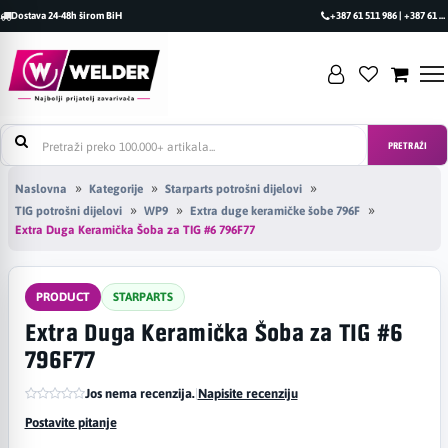
Dostava 24-48h širom BiH
+387 61 511 986 | +387 61 493 470
PRETRAŽI
Naslovna
Kategorije
Starparts potrošni dijelovi
TIG potrošni dijelovi
WP9
Extra duge keramičke šobe 796F
Extra Duga Keramička Šoba za TIG #6 796F77
PRODUCT
STARPARTS
Extra Duga Keramička Šoba za TIG #6
796F77
Jos nema recenzija.
|
Napisite recenziju
Postavite pitanje