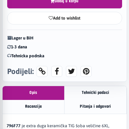
Dodaj u korpu
Add to wishlist
Lager u BiH
1-3 dana
Tehnicka podrska
Podijeli:
Opis
Tehnički podaci
Recenzije
Pitanja i odgovori
796F77
je extra duga keramička TIG šoba veličine 6XL,