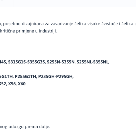
posebno dizajnirana za zavarivanje čelika visoke čvrstoće i čelika
ritične primjene u industriji.
5J4S, S315G1S-S355G3S, S255N-S355N, S255NL-S355NL,
35G1TH, P255G1TH, P235GH-P295GH,
X52, X56, X60
lnog odozgo prema dolje.