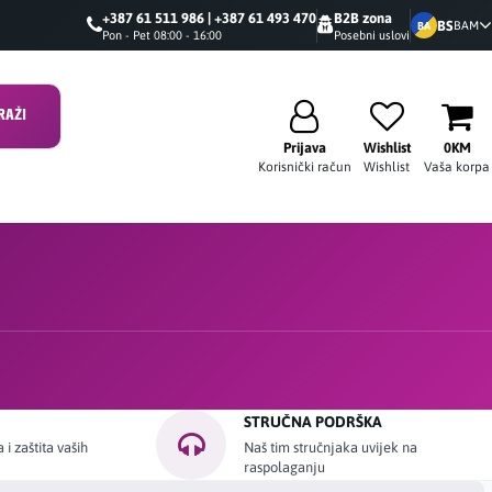
+387 61 511 986 | +387 61 493 470
B2B zona
BS
BAM
BA
Pon - Pet 08:00 - 16:00
Posebni uslovi
RAŽI
Prijava
Wishlist
0KM
Korisnički račun
Wishlist
Vaša korpa
STRUČNA PODRŠKA
i zaštita vaših
Naš tim stručnjaka uvijek na
raspolaganju