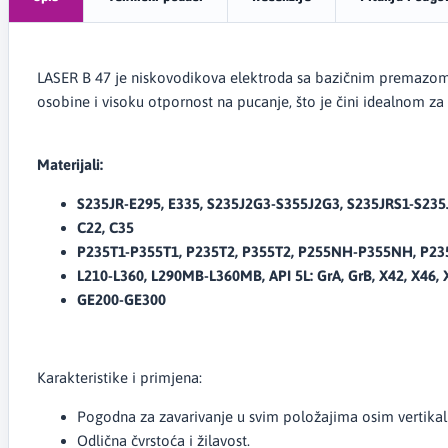
LASER B 47 je niskovodikova elektroda sa bazičnim premazom, 
osobine i visoku otpornost na pucanje, što je čini idealnom za k
Materijali:
S235JR-E295, E335, S235J2G3-S355J2G3, S235JRS1-S23
C22, C35
P235T1-P355T1, P235T2, P355T2, P255NH-P355NH, P2
L210-L360, L290MB-L360MB, API 5L: GrA, GrB, X42, X46, 
GE200-GE300
Karakteristike i primjena:
Pogodna za zavarivanje u svim položajima osim vertika
Odlična čvrstoća i žilavost.