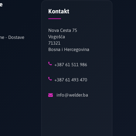
je
Kontakt
Nova Cesta 75
Vogošća
ne - Dostave
71321
Bosna i Hercegovina
+387 61 511 986
+387 61 493 470
info@welder.ba