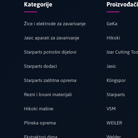
Kategorije
Proizvođači
Žice i elektrode za zavarivanje
GeKa
Jasic aparati za zavarivanje
Hikoki
Starparts potrošni dijelovi
Izar Cutting Too
Starparts dodaci
Jasic
Starparts zaštitna oprema
Klingspor
Rezni i brusni materijali
Starparts
Hikoki mašine
VSM
Plinska oprema
WEILER
Ekstraktori dima
Welder