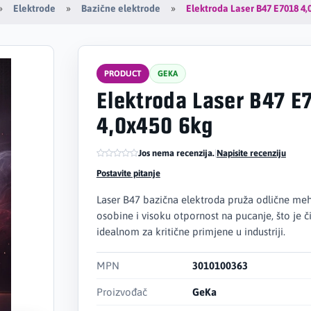
Elektroda Laser B47 E7018 4,
Elektrode
Bazične elektrode
PRODUCT
GEKA
Elektroda Laser B47 E
4,0x450 6kg
Jos nema recenzija.
|
Napisite recenziju
Postavite pitanje
Laser B47 bazična elektroda pruža odlične me
osobine i visoku otpornost na pucanje, što je či
idealnom za kritične primjene u industriji.
MPN
3010100363
Proizvođač
GeKa