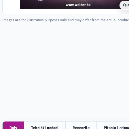
T
Images are for illustrative purposes only and may differ from the actual produc
Opis
Tehnički podaci
Recenzije
Pitanja i odgo