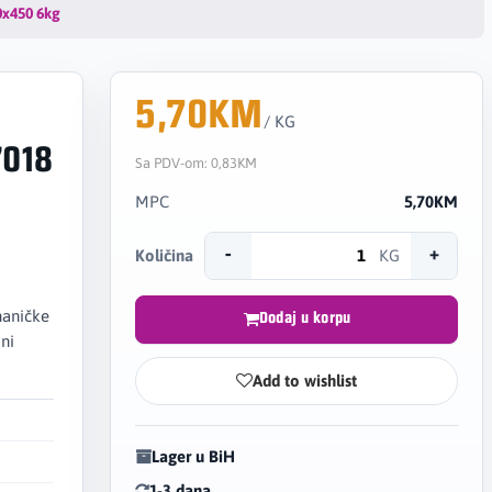
0x450 6kg
5,70KM
/ KG
7018
Sa PDV-om:
0,83KM
MPC
5,70KM
-
+
Količina
KG
haničke
Dodaj u korpu
ni
Add to wishlist
Lager u BiH
1-3 dana