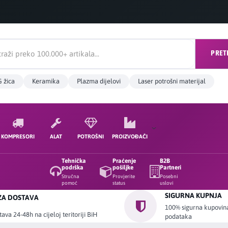
PRET
 žica
Keramika
Plazma dijelovi
Laser potrošni materijal
KOMPRESORI
ALAT
POTROŠNI
PROIZVOĐAČI
Tehnička
Praćenje
B2B
podrška
pošiljke
Partneri
Stručna
Provjerite
Posebni
pomoć
status
uslovi
SIGURNA KUPNJA
ZA DOSTAVA
100% sigurna kupovina 
ava 24-48h na cijeloj teritoriji BiH
podataka