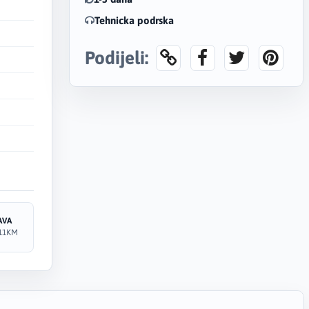
Tehnicka podrska
Podijeli:
AVA
11KM