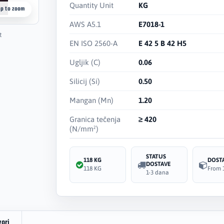
Quantity Unit
KG
ap to zoom
AWS A5.1
E7018-1
t
EN ISO 2560-A
E 42 5 B 42 H5
Ugljik (C)
0.06
Silicij (Si)
0.50
Mangan (Mn)
1.20
Granica tečenja
≥ 420
(N/mm²)
STATUS
118 KG
DOST
DOSTAVE
118 KG
From 
1-3 dana
vori