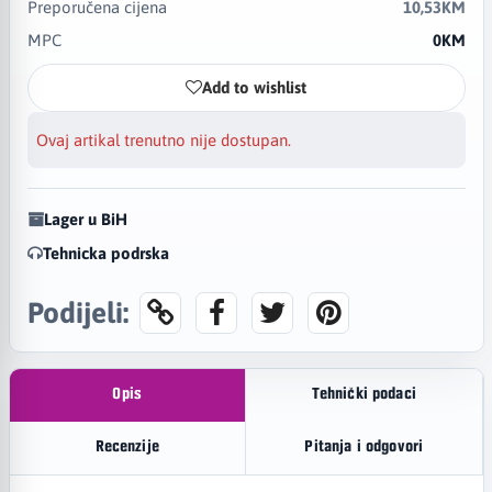
Preporučena cijena
10,53KM
MPC
0KM
Add to wishlist
Ovaj artikal trenutno nije dostupan.
Lager u BiH
Tehnicka podrska
Podijeli:
Opis
Tehnički podaci
Recenzije
Pitanja i odgovori