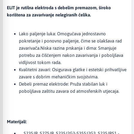
ELIT je rutilna elektroda s debelim premazom, široko
korištena za zavarivanje nelegiranih čelika.​
Lako paljenje luka: Omogućava jednostavno
pokretanje i ponovno paljenje, čime se olakšava rad
zavarivača.​Niska razina prskanja i dima: Smanjuje
potrebu za čišćenjem nakon zavarivanja i poboljšava
vidljivost tokom rada.​
Kvalitetni zavari: Osigurava glatke i estetski prihvatljive
zavare s dobrim mehaničkim svojstvima.​
Debeli premaz elektrode: Pruža stabilan luk i
poboljšava zaštitu zavara od atmosferskih utjecaja.​
Materijali:
S235JR, S275JR, S235J2G3-S355J2G3, S235JRS1 -