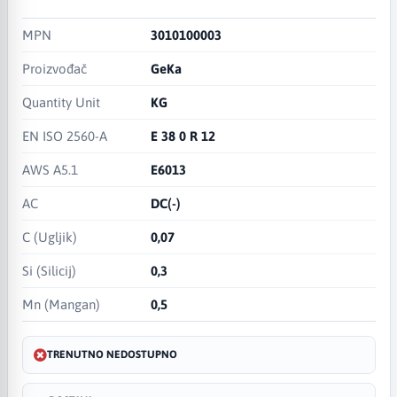
MPN
3010100003
Proizvođač
GeKa
Quantity Unit
KG
EN ISO 2560-A
E 38 0 R 12​
AWS A5.1
E6013
AC​
DC(-)​
C (Ugljik)
0,07​
Si (Silicij)
0,3​
Mn (Mangan)
0,5​
TRENUTNO NEDOSTUPNO