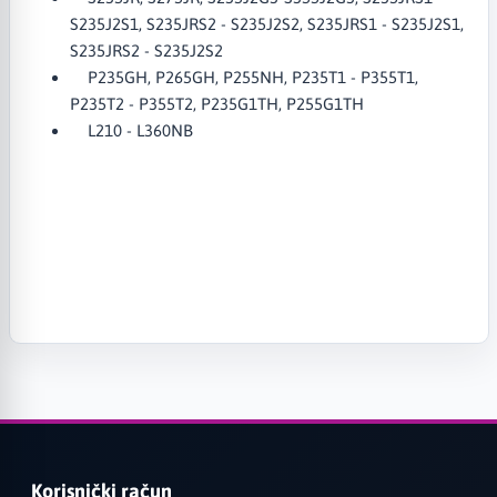
S235J2S1, S235JRS2 - S235J2S2, S235JRS1 - S235J2S1,
S235JRS2 - S235J2S2
P235GH, P265GH, P255NH, P235T1 - P355T1,
P235T2 - P355T2, P235G1TH, P255G1TH
L210 - L360NB
Korisnički račun