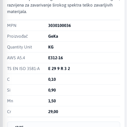
razvijena za zavarivanje širokog spektra teško zavarljivih
materijala.
MPN
3030100036
Proizvođač
GeKa
Quantity Unit
KG
AWS A5.4
E312-16
TS EN ISO 3581-A
E 29 9 R 3 2​
C
0,10
Si
0,90
Mn
1,50
Cr
29,00