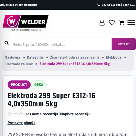
Dostava 24-48h širom BiH
+387 61 511 986 | +387 61 493 470
PRETRAŽI
Naslovna
Kategorije
Žice i elektrode za zavarivanje
Elektrode
Elektroda 299 Super E312-16 4,0x350mm 5kg
Elektrode za inox
PRODUCT
GEKA
Elektroda 299 Super E312-16
4,0x350mm 5kg
Jos nema recenzija.
|
Napisite recenziju
Postavite pitanje
299 SUPER je visoko legirana elektroda s rutilnom oblogom,