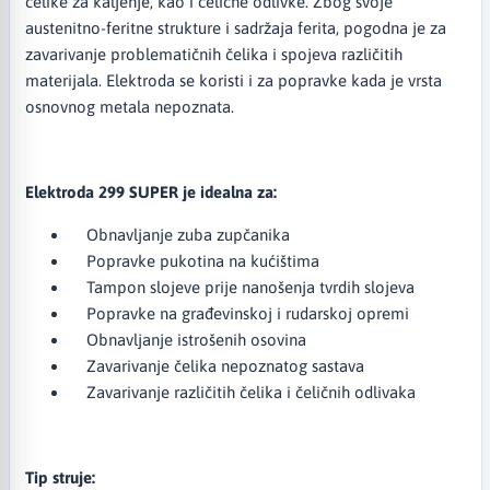
čelike za kaljenje, kao i čelične odlivke. Zbog svoje
austenitno-feritne strukture i sadržaja ferita, pogodna je za
zavarivanje problematičnih čelika i spojeva različitih
materijala. Elektroda se koristi i za popravke kada je vrsta
osnovnog metala nepoznata.
Elektroda 299 SUPER je idealna za:​
Obnavljanje zuba zupčanika
Popravke pukotina na kućištima
Tampon slojeve prije nanošenja tvrdih slojeva
Popravke na građevinskoj i rudarskoj opremi
Obnavljanje istrošenih osovina
Zavarivanje čelika nepoznatog sastava
Zavarivanje različitih čelika i čeličnih odlivaka
Tip struje: