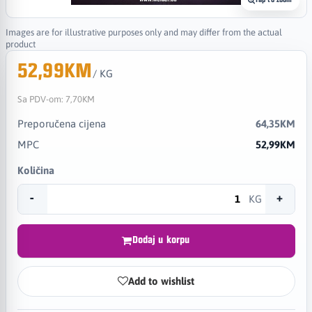
Tap to zoom
Images are for illustrative purposes only and may differ from the actual
product
52,99KM
/ KG
Sa PDV-om:
7,70KM
Preporučena cijena
64,35KM
MPC
52,99KM
Količina
-
+
KG
Dodaj u korpu
Add to wishlist