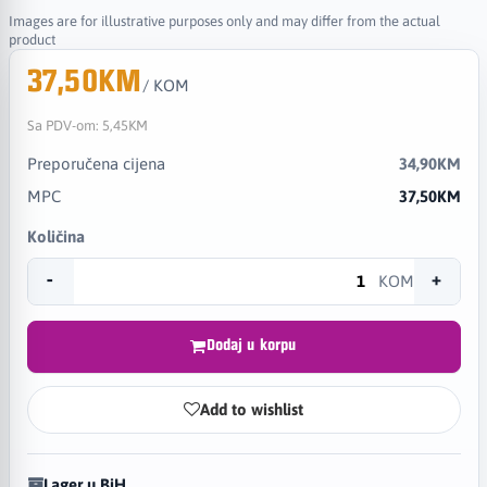
Images are for illustrative purposes only and may differ from the actual
product
37,50KM
/ KOM
Sa PDV-om:
5,45KM
Preporučena cijena
34,90KM
MPC
37,50KM
Količina
-
+
KOM
Dodaj u korpu
Add to wishlist
Lager u BiH