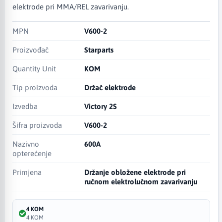
elektrode pri MMA/REL zavarivanju.
MPN
V600-2
Proizvođač
Starparts
Quantity Unit
KOM
Tip proizvoda
Držač elektrode
Izvedba
Victory 2S
Šifra proizvoda
V600-2
Nazivno
600A
opterećenje
Primjena
Držanje obložene elektrode pri
ručnom elektrolučnom zavarivanju
4 KOM
4 KOM