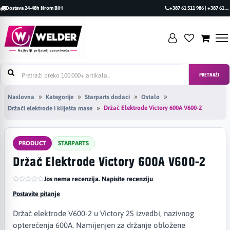
Dostava 24-48h širom BiH
+387 61 511 986 | +387 61 493 470
PRETRAŽI
Naslovna
Kategorije
Starparts dodaci
Ostalo
Držač Elektrode Victory 600A V600-2
Držači elektrode i kliješta mase
PRODUCT
STARPARTS
Držač Elektrode Victory 600A V600-2
Jos nema recenzija.
|
Napisite recenziju
Postavite pitanje
Držač elektrode V600-2 u Victory 2S izvedbi, nazivnog
opterećenja 600A. Namijenjen za držanje obložene