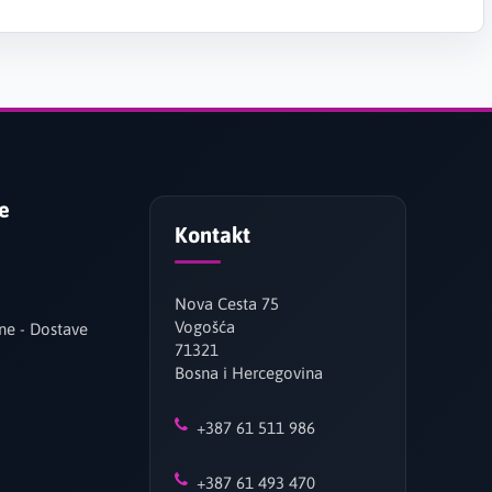
je
Kontakt
Nova Cesta 75
Vogošća
ne - Dostave
71321
Bosna i Hercegovina
+387 61 511 986
+387 61 493 470