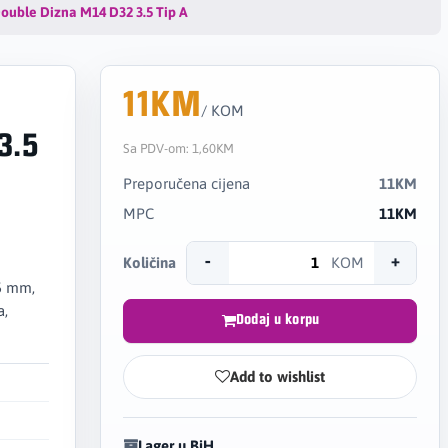
ouble Dizna M14 D32 3.5 Tip A
11KM
/ KOM
3.5
Sa PDV-om:
1,60KM
Preporučena cijena
11KM
MPC
11KM
-
+
Količina
KOM
5 mm,
a,
Dodaj u korpu
Add to wishlist
Lager u BiH