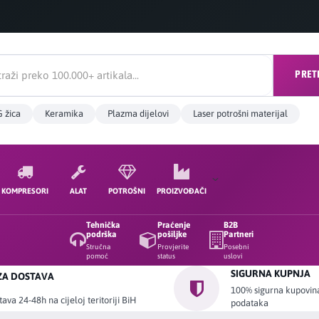
PRET
 žica
Keramika
Plazma dijelovi
Laser potrošni materijal
KOMPRESORI
ALAT
POTROŠNI
PROIZVOĐAČI
Tehnička
Praćenje
B2B
podrška
pošiljke
Partneri
Stručna
Provjerite
Posebni
pomoć
status
uslovi
SIGURNA KUPNJA
ZA DOSTAVA
100% sigurna kupovina 
ava 24-48h na cijeloj teritoriji BiH
podataka