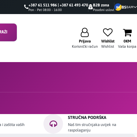
+387 61 511 986 | +387 61 493 470
B2B zona
BS
BAM
BA
Pon - Pet 08:00 - 16:00
Posebni uslovi
RAŽI
Prijava
Wishlist
0KM
Korisnički račun
Wishlist
Vaša korpa
STRUČNA PODRŠKA
i zaštita vaših
Naš tim stručnjaka uvijek na
raspolaganju