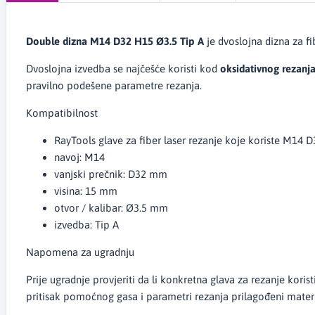
Double dizna M14 D32 H15 Ø3.5 Tip A
je dvoslojna dizna za f
Dvoslojna izvedba se najčešće koristi kod
oksidativnog rezanj
pravilno podešene parametre rezanja.
Kompatibilnost
RayTools glave za fiber laser rezanje koje koriste M14 
navoj: M14
vanjski prečnik: D32 mm
visina: 15 mm
otvor / kalibar: Ø3.5 mm
izvedba: Tip A
Napomena za ugradnju
Prije ugradnje provjeriti da li konkretna glava za rezanje koristi
pritisak pomoćnog gasa i parametri rezanja prilagođeni materi