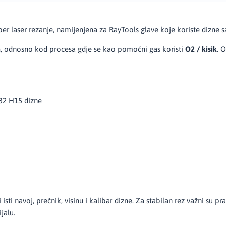
iber laser rezanje, namijenjena za RayTools glave koje koriste diz
a
, odnosno kod procesa gdje se kao pomoćni gas koristi
O2 / kisik
. 
D32 H15 dizne
 isti navoj, prečnik, visinu i kalibar dizne. Za stabilan rez važni su pr
jalu.