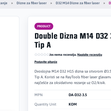
D
zanje
Dizne za fiber laser
D32 M14 Dizne za fiber laser
PRODUCT
Double Dizna M14 D32 
Tip A
Jos nema recenzija.
|
Napisite recenziju
Postavite pitanje
Dvoslojna M14 D32 H15 dizna sa otvorom Ø3.
Tip A. Koristi se na RayTools fiber laser glavam
najčešće za oksidativno rezanje uz O2/kisik.
MPN
DA-D32-3.5
Quantity Unit
KOM