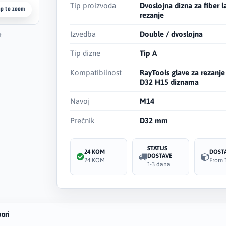
Tip proizvoda
Dvoslojna dizna za fiber l
ap to zoom
rezanje
Izvedba
Double / dvoslojna
t
Tip dizne
Tip A
Kompatibilnost
RayTools glave za rezanj
D32 H15 diznama
Navoj
M14
Prečnik
D32 mm
STATUS
24 KOM
DOST
DOSTAVE
24 KOM
From 
1-3 dana
vori