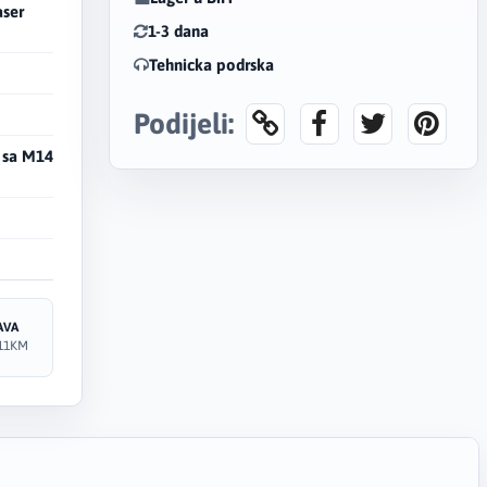
aser
1-3 dana
Tehnicka podrska
Podijeli:
e sa M14
AVA
11KM