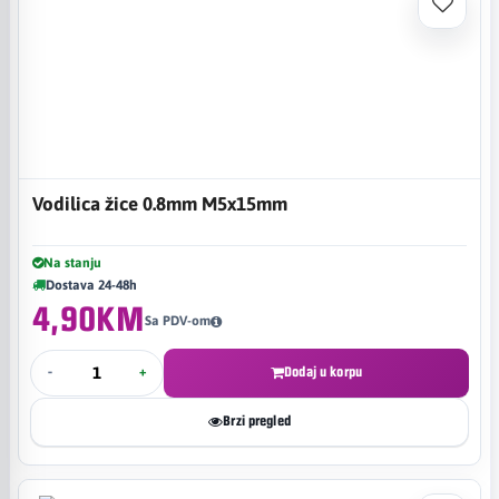
Vodilica žice 0.8mm M5x15mm
Na stanju
Dostava 24-48h
4,90KM
Sa PDV-om
-
+
Dodaj u korpu
Brzi pregled