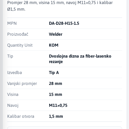
Promjer 28 mm, visina 15 mm, navoj M11×0,75 i kalibar
Ø1,5 mm.
MPN
DA-D28-H15-1.5
Proizvođač
Welder
Quantity Unit
KOM
Tip
Dvoslojna dizna za fiber-lasersko
rezanje
Izvedba
Tip A
Vanjski promjer
28 mm
Visina
15 mm
Navoj
M11×0,75
Kalibar otvora
1,5 mm