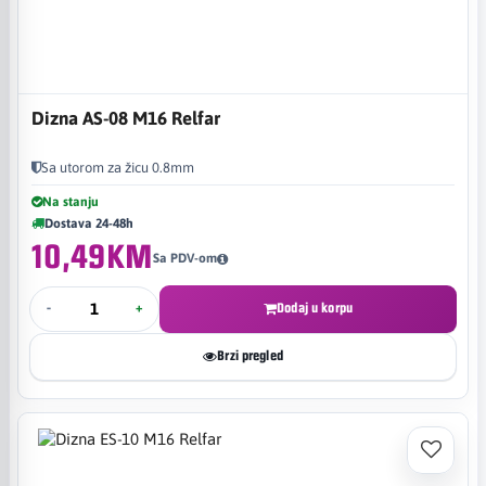
Dizna AS-08 M16 Relfar
Sa utorom za žicu 0.8mm
Na stanju
Dostava 24-48h
10,49KM
Sa PDV-om
-
+
Dodaj u korpu
Brzi pregled