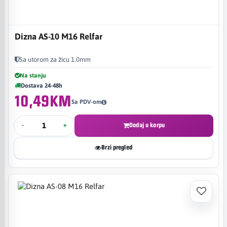
Dizna AS-10 M16 Relfar
Sa utorom za žicu 1.0mm
Na stanju
Dostava 24-48h
10,49KM
Sa PDV-om
-
+
Dodaj u korpu
Brzi pregled