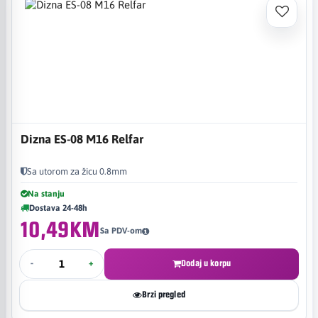
Dizna ES-08 M16 Relfar
Sa utorom za žicu 0.8mm
Na stanju
Dostava 24-48h
10,49KM
Sa PDV-om
-
+
Dodaj u korpu
Brzi pregled