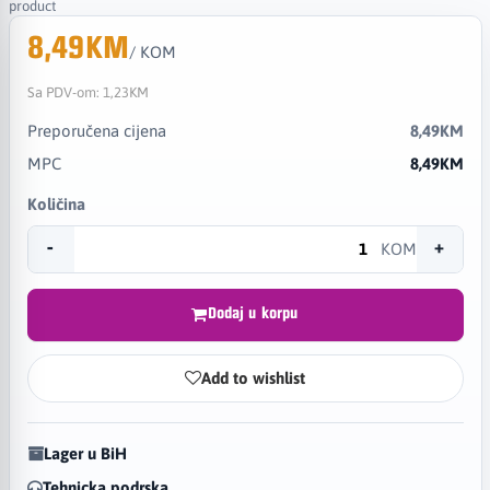
product
8,49KM
/ KOM
Sa PDV-om:
1,23KM
Preporučena cijena
8,49KM
MPC
8,49KM
Količina
-
+
KOM
Dodaj u korpu
Add to wishlist
Lager u BiH
Tehnicka podrska