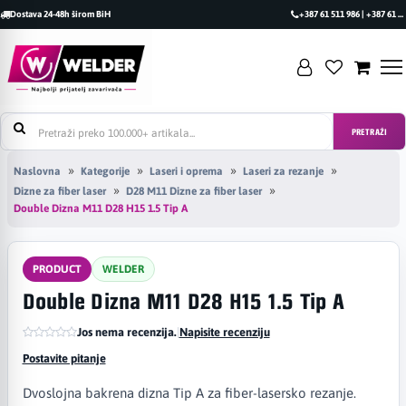
Dostava 24-48h širom BiH
+387 61 511 986 | +387 61 493 470
PRETRAŽI
Naslovna
Kategorije
Laseri i oprema
Laseri za rezanje
Dizne za fiber laser
D28 M11 Dizne za fiber laser
Double Dizna M11 D28 H15 1.5 Tip A
PRODUCT
WELDER
Double Dizna M11 D28 H15 1.5 Tip A
Jos nema recenzija.
|
Napisite recenziju
Postavite pitanje
Dvoslojna bakrena dizna Tip A za fiber-lasersko rezanje.