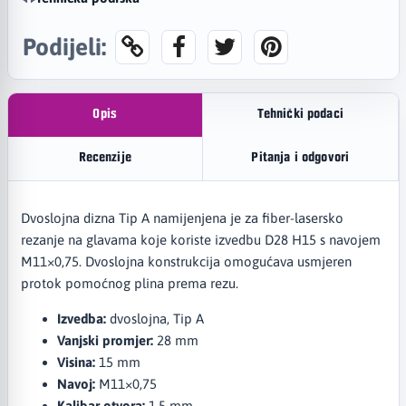
Podijeli:
Opis
Tehnički podaci
Recenzije
Pitanja i odgovori
Dvoslojna dizna Tip A namijenjena je za fiber-lasersko
rezanje na glavama koje koriste izvedbu D28 H15 s navojem
M11×0,75. Dvoslojna konstrukcija omogućava usmjeren
protok pomoćnog plina prema rezu.
Izvedba:
dvoslojna, Tip A
Vanjski promjer:
28 mm
Visina:
15 mm
Navoj:
M11×0,75
Kalibar otvora:
1,5 mm