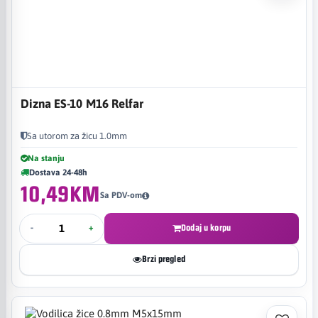
Dizna ES-10 M16 Relfar
Sa utorom za žicu 1.0mm
Na stanju
Dostava 24-48h
10,49KM
Sa PDV-om
-
+
Dodaj u korpu
Brzi pregled