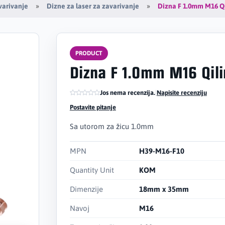
Dizna F 1.0mm M16 Qi
varivanje
Dizne za laser za zavarivanje
PRODUCT
Dizna F 1.0mm M16 Qili
Jos nema recenzija.
|
Napisite recenziju
Postavite pitanje
Sa utorom za žicu 1.0mm
MPN
H39-M16-F10
Quantity Unit
KOM
Dimenzije
18mm x 35mm
Navoj
M16