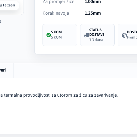
Za promjer žice
1.00mm
ap to zoom
Korak navoja
1.25mm
t
STATUS
5 KOM
DOST
DOSTAVE
5 KOM
From 
1-3 dana
vori
lja termalna provodljivost, sa utorom za žicu za zavarivanje.