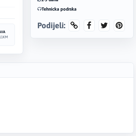
Tehnicka podrska
Podijeli:
AVA
11KM