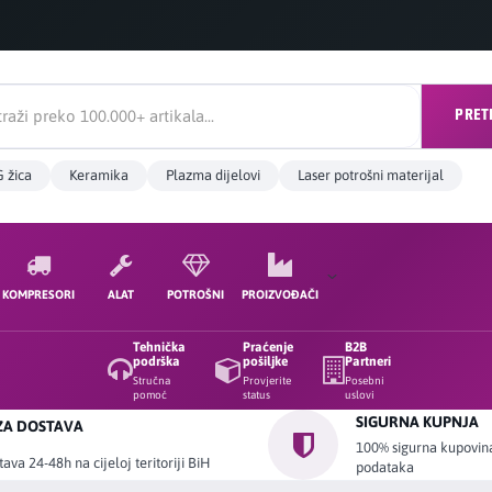
PRET
 žica
Keramika
Plazma dijelovi
Laser potrošni materijal
KOMPRESORI
ALAT
POTROŠNI
PROIZVOĐAČI
Tehnička
Praćenje
B2B
podrška
pošiljke
Partneri
Stručna
Provjerite
Posebni
pomoć
status
uslovi
SIGURNA KUPNJA
ZA DOSTAVA
100% sigurna kupovina 
ava 24-48h na cijeloj teritoriji BiH
podataka