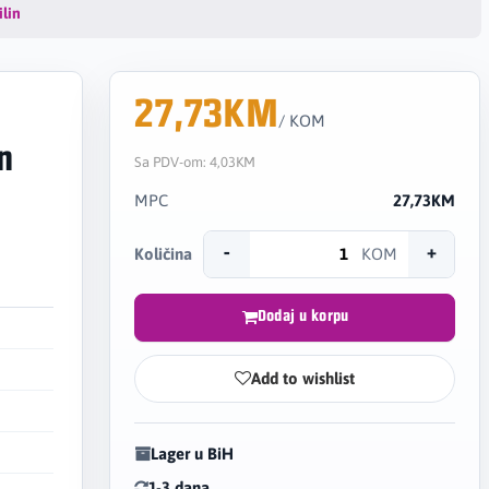
lin
27,73KM
/ KOM
n
Sa PDV-om:
4,03KM
MPC
27,73KM
-
+
Količina
KOM
Dodaj u korpu
Add to wishlist
Lager u BiH
1-3 dana