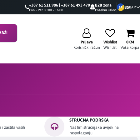
+387 61 511 986 | +387 61 493 470
B2B zona
BS
BAM
BA
Pon - Pet 08:00 - 16:00
Posebni uslovi
RAŽI
Prijava
Wishlist
0KM
Korisnički račun
Wishlist
Vaša korpa
STRUČNA PODRŠKA
i zaštita vaših
Naš tim stručnjaka uvijek na
raspolaganju