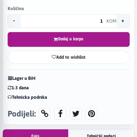
Količina
-
+
KOM
Dodaj u korpu
Add to wishlist
Lager u BiH
1-3 dana
Tehnicka podrska
Podijeli:
Opis
Tehnički podaci