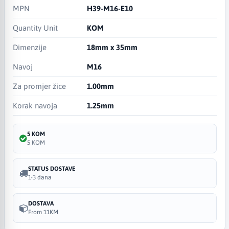
MPN
H39-M16-E10
Quantity Unit
KOM
Dimenzije
18mm x 35mm
Navoj
M16
Za promjer žice
1.00mm
Korak navoja
1.25mm
5 KOM
5 KOM
STATUS DOSTAVE
1-3 dana
DOSTAVA
From 11KM