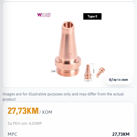
Tap to zoom
Images are for illustrative purposes only and may differ from the actual
product
27,73KM
/ KOM
Sa PDV-om:
4,03KM
MPC
27,73KM