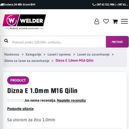
Dostava 24-48h širom BiH
+387 61 511 986 | +387 61 493 470
PRETRAŽI
Naslovna
Kategorije
Laseri i oprema
Laseri za zavarivanje
Dizna E 1.0mm M16 Qilin
Dizne za laser za zavarivanje
PRODUCT
Dizna E 1.0mm M16 Qilin
Jos nema recenzija.
|
Napisite recenziju
Postavite pitanje
Sa utorom za žicu 1.0mm