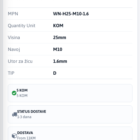
MPN
WN-H25-M10-1.6
Quantity Unit
KOM
Visina
25mm
Navoj
M10
Utor za žicu
1.6mm
TIP
D
5 KOM
5 KOM
STATUS DOSTAVE
1-3 dana
DOSTAVA
From 11KM