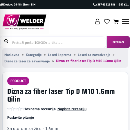
Dostava 24-48h širom BiH
+387 61 511 986 | +387 61 493 470
PRETRAŽI
Naslovna
Kategorije
Laseri i oprema
Laseri za zavarivanje
Dizna za fiber laser Tip D M10 1.6mm Qilin
Dizne za laser za zavarivanje
PRODUCT
Dizna za fiber laser Tip D M10 1.6mm
Qilin
Jos nema recenzija.
|
Napisite recenziju
Postavite pitanje
Sa utorom za žicu - 1.6mm