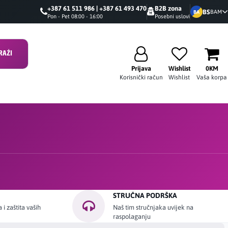
+387 61 511 986 | +387 61 493 470
B2B zona
BS
BAM
BA
Pon - Pet 08:00 - 16:00
Posebni uslovi
RAŽI
Prijava
Wishlist
0KM
Korisnički račun
Wishlist
Vaša korpa
STRUČNA PODRŠKA
i zaštita vaših
Naš tim stručnjaka uvijek na
raspolaganju