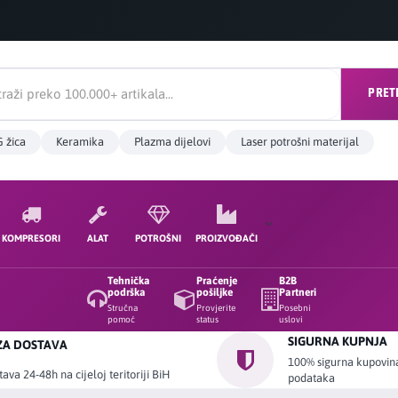
PRET
 žica
Keramika
Plazma dijelovi
Laser potrošni materijal
KOMPRESORI
ALAT
POTROŠNI
PROIZVOĐAČI
Tehnička
Praćenje
B2B
podrška
pošiljke
Partneri
Stručna
Provjerite
Posebni
pomoć
status
uslovi
SIGURNA KUPNJA
ZA DOSTAVA
100% sigurna kupovina 
ava 24-48h na cijeloj teritoriji BiH
podataka