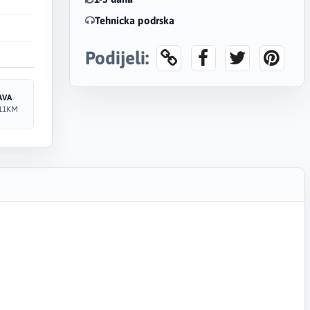
Tehnicka podrska
Podijeli:
AVA
11KM