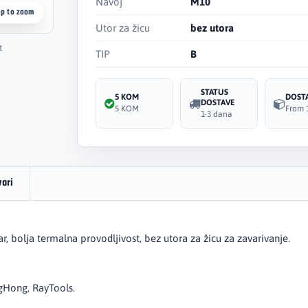
Navoj
M10
ap to zoom
Utor za žicu
bez utora
t
TIP
B
STATUS
5 KOM
DOST
DOSTAVE
5 KOM
From 
1-3 dana
vori
ar, bolja termalna provodljivost, bez utora za žicu za zavarivanje.
gHong, RayTools.