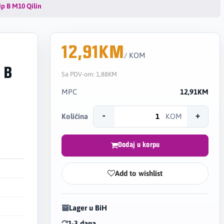
ip B M10 Qilin
12,91KM
/ KOM
 B
Sa PDV-om:
1,88KM
MPC
12,91KM
-
+
Količina
KOM
Dodaj u korpu
Add to wishlist
Lager u BiH
1-3 dana