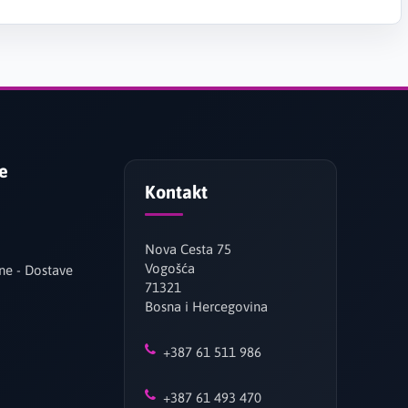
je
Kontakt
Nova Cesta 75
Vogošća
ne - Dostave
71321
Bosna i Hercegovina
+387 61 511 986
+387 61 493 470