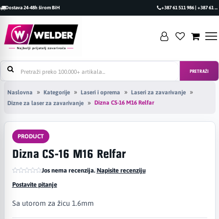
Dostava 24-48h širom BiH
+387 61 511 986 | +387 61 493 470
PRETRAŽI
Naslovna
Kategorije
Laseri i oprema
Laseri za zavarivanje
Dizna CS-16 M16 Relfar
Dizne za laser za zavarivanje
PRODUCT
Dizna CS-16 M16 Relfar
Jos nema recenzija.
|
Napisite recenziju
Postavite pitanje
Sa utorom za žicu 1.6mm