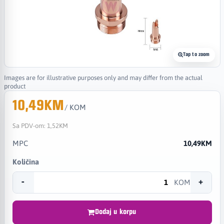
Tap to zoom
Images are for illustrative purposes only and may differ from the actual
product
10,49KM
/ KOM
Sa PDV-om:
1,52KM
MPC
10,49KM
Količina
-
+
KOM
Dodaj u korpu