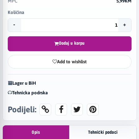
MPC
5,99KM
Količina
-
+
Dodaj u korpu
Add to wishlist
Lager u BiH
Tehnicka podrska
Podijeli:
Opis
Tehnički podaci