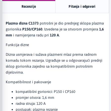
Recenzije
Pitanja i odgovori
Plazma dizna C1373
potrošni je dio prednjeg sklopa plazma
gorionika
P150/CP160
. Izvedena je sa otvorom promjera
1,6
mm
i namijenjena radu pri
120 A
.
Funkcija dizne
Dizna usmjerava i sužava plazmeni mlaz prema radnom
komadu tokom rezanja. Ugrađuje se u odgovarajući prednji
sklop gorionika zajedno sa kompatibilnim potrošnim
dijelovima.
Kompatibilnost i pakovanje
kompatibilni gorionici: P150 i CP160
promjer otvora: 1,6 mm
radna struja: 120 A
postupak: plazma rezanje