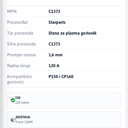
MPN
C1373
Proizvođač
Starparts
Tip proizvoda
Dizna za plazma gorionik
Šifra proizvoda
C1373
Promjer otvora
1,6 mm
Radna struja
120 A
Kompatibilni
P150 i CP160
gorionici
150
150 items
DOSTAVA
From 11KM