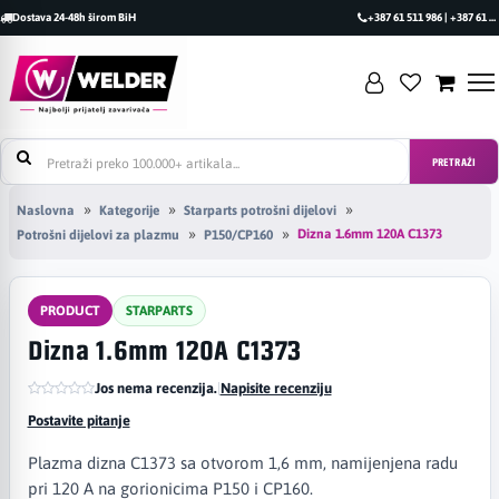
Dostava 24-48h širom BiH
+387 61 511 986 | +387 61 493 470
PRETRAŽI
Naslovna
Kategorije
Starparts potrošni dijelovi
Dizna 1.6mm 120A C1373
Potrošni dijelovi za plazmu
P150/CP160
PRODUCT
STARPARTS
Dizna 1.6mm 120A C1373
Jos nema recenzija.
|
Napisite recenziju
Postavite pitanje
Plazma dizna C1373 sa otvorom 1,6 mm, namijenjena radu
pri 120 A na gorionicima P150 i CP160.