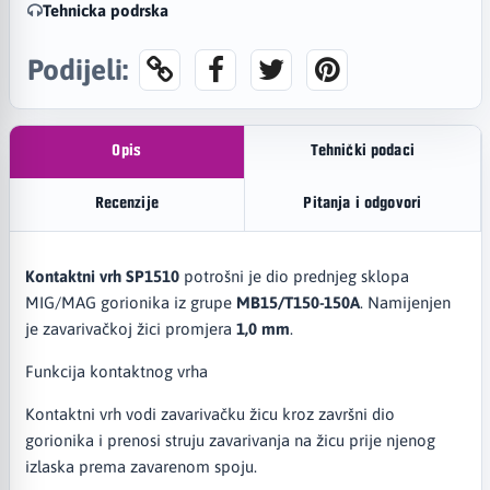
Tehnicka podrska
Podijeli:
Opis
Tehnički podaci
Recenzije
Pitanja i odgovori
Kontaktni vrh SP1510
potrošni je dio prednjeg sklopa
MIG/MAG gorionika iz grupe
MB15/T150-150A
. Namijenjen
je zavarivačkoj žici promjera
1,0 mm
.
Funkcija kontaktnog vrha
Kontaktni vrh vodi zavarivačku žicu kroz završni dio
gorionika i prenosi struju zavarivanja na žicu prije njenog
izlaska prema zavarenom spoju.