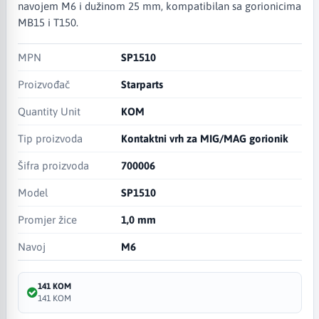
navojem M6 i dužinom 25 mm, kompatibilan sa gorionicima
MB15 i T150.
MPN
SP1510
Proizvođač
Starparts
Quantity Unit
KOM
Tip proizvoda
Kontaktni vrh za MIG/MAG gorionik
Šifra proizvoda
700006
Model
SP1510
Promjer žice
1,0 mm
Navoj
M6
141 KOM
141 KOM