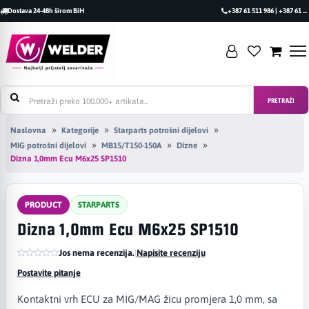
Dostava 24-48h širom BiH
+387 61 511 986 | +387 61 493 470
PRETRAŽI
Naslovna
Kategorije
Starparts potrošni dijelovi
MIG potrošni dijelovi
MB15/T150-150A
Dizne
Dizna 1,0mm Ecu M6x25 SP1510
PRODUCT
STARPARTS
Dizna 1,0mm Ecu M6x25 SP1510
Jos nema recenzija.
|
Napisite recenziju
Postavite pitanje
Kontaktni vrh ECU za MIG/MAG žicu promjera 1,0 mm, sa