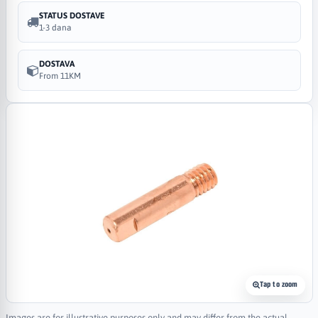
STATUS DOSTAVE
1-3 dana
DOSTAVA
From 11KM
Tap to zoom
Images are for illustrative purposes only and may differ from the actual