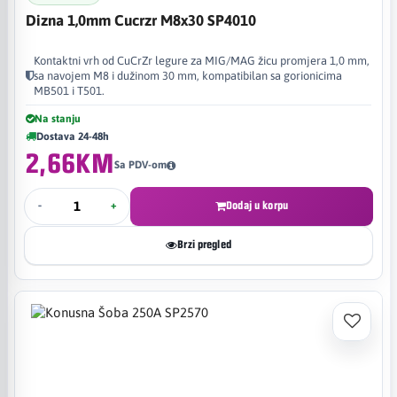
Dizna 1,0mm Cucrzr M8x30 SP4010
Kontaktni vrh od CuCrZr legure za MIG/MAG žicu promjera 1,0 mm,
sa navojem M8 i dužinom 30 mm, kompatibilan sa gorionicima
MB501 i T501.
Na stanju
Dostava 24-48h
2,66KM
Sa PDV-om
-
+
Dodaj u korpu
Brzi pregled