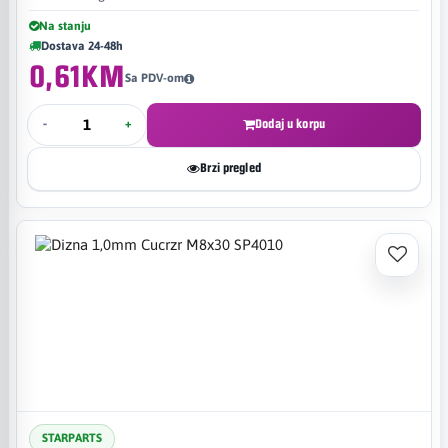
Na stanju
Dostava 24-48h
0,61KM
Sa PDV-om
-
+
Dodaj u korpu
Brzi pregled
STARPARTS