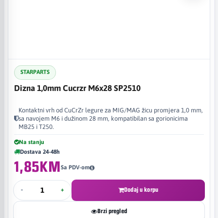
STARPARTS
Dizna 1,0mm Cucrzr M6x28 SP2510
Kontaktni vrh od CuCrZr legure za MIG/MAG žicu promjera 1,0 mm,
sa navojem M6 i dužinom 28 mm, kompatibilan sa gorionicima
MB25 i T250.
Na stanju
Dostava 24-48h
1,85KM
Sa PDV-om
-
+
Dodaj u korpu
Brzi pregled