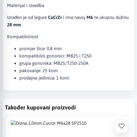
Materijal i izvedba
Izrađen je od legure
CuCrZr
i ima navoj
M6
te ukupnu dužinu
28 mm
.
Kompatibilnost
promjer žice: 0,8 mm
kompatibilni gorionici: MB25 i T250
grupa gorionika: MB25/T250-250A
pakovanje: 25 kom
prodajna jedinica: 1 kom
Također kupovani proizvodi