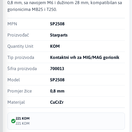
0,8 mm, sa navojem M6 i dužinom 28 mm, kompatibilan sa
gorionicima MB25 i T250.
MPN
SP2508
Proizvođač
Starparts
Quantity Unit
KOM
Tip proizvoda
Kontaktni vrh za MIG/MAG gorionik
Šifra proizvoda
700013
Model
SP2508
Promjer žice
0,8 mm
Materijal
CuCrZr
221 KOM
221 KOM