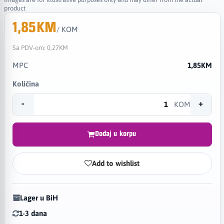
product
1,85KM
/ KOM
Sa PDV-om:
0,27KM
MPC
1,85KM
Količina
-
+
KOM
Dodaj u korpu
Add to wishlist
Lager u BiH
1-3 dana