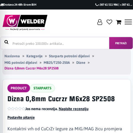
Dostava 24-48h širom BiH
+387 61 511 986 | +387 61 493 470
PRETRAŽI
Naslovna
Kategorije
Starparts potrošni dijelovi
MIG potrošni dijelovi
MB25/T250-250A
Dizne
Dizna 0,8mm Cucrzr M6x28 SP2508
PRODUCT
STARPARTS
Dizna 0,8mm Cucrzr M6x28 SP2508
Jos nema recenzija.
|
Napisite recenziju
Postavite pitanje
Kontaktni vrh od CuCrZr legure za MIG/MAG žicu promjera