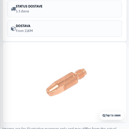
STATUS DOSTAVE
1-3 dana
DOSTAVA
From 11KM
Tap to zoom
Images are for illustrative purposes only and may differ from the actual