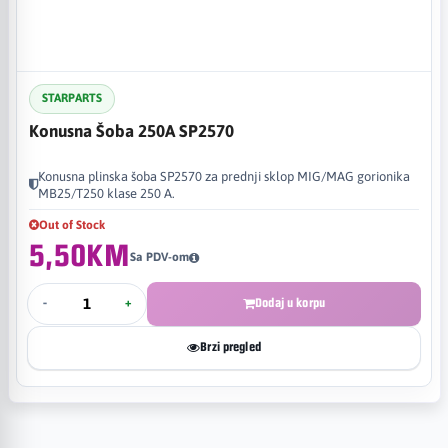
STARPARTS
Konusna Šoba 250A SP2570
Konusna plinska šoba SP2570 za prednji sklop MIG/MAG gorionika
MB25/T250 klase 250 A.
Out of Stock
5,50KM
Sa PDV-om
-
+
Dodaj u korpu
Brzi pregled