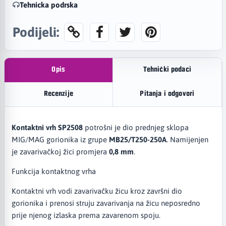
Tehnicka podrska
Podijeli:
Opis
Tehnički podaci
Recenzije
Pitanja i odgovori
Kontaktni vrh SP2508
potrošni je dio prednjeg sklopa
MIG/MAG gorionika iz grupe
MB25/T250-250A
. Namijenjen
je zavarivačkoj žici promjera
0,8 mm
.
Funkcija kontaktnog vrha
Kontaktni vrh vodi zavarivačku žicu kroz završni dio
gorionika i prenosi struju zavarivanja na žicu neposredno
prije njenog izlaska prema zavarenom spoju.