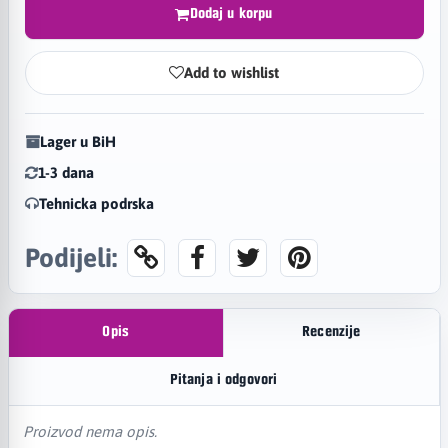
Dodaj u korpu
Add to wishlist
Lager u BiH
1-3 dana
Tehnicka podrska
Podijeli:
Opis
Recenzije
Pitanja i odgovori
Proizvod nema opis.