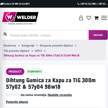
Dostava 24-48h širom BiH
+387 61 511 986 | +387 61 493 470
PRETRAŽI
Naslovna
Kategorije
Starparts potrošni dijelovi
TIG potrošni dijelovi
WP17
Dihtung Gumica za Kapu za TIG 300m 57y02 & 57y04 98w18
PRODUCT
STARPARTS
Dihtung Gumica za Kapu za TIG 300m
57y02 & 57y04 98w18
Jos nema recenzija.
|
Napisite recenziju
Postavite pitanje