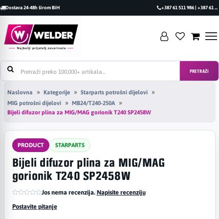
Dostava 24-48h širom BiH
+387 61 511 986 | +387 61 493 470
PRETRAŽI
Naslovna
Kategorije
Starparts potrošni dijelovi
MIG potrošni dijelovi
MB24/T240-250A
Bijeli difuzor plina za MIG/MAG gorionik T240 SP2458W
PRODUCT
STARPARTS
Bijeli difuzor plina za MIG/MAG
gorionik T240 SP2458W
Jos nema recenzija.
|
Napisite recenziju
Postavite pitanje