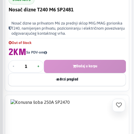
Nosač dizne T240 M6 SP2481
Nosač dizne sa prihvatom M6 za prednji sklop MIG/MAG gorionika
T240, namijenjen prihvatu, pozicioniranju i električnom povezivanju
odgovarajućeg kontaktnog vrha.
Out of Stock
2KM
Sa PDV-om
-
+
Dodaj u korpu
Brzi pregled