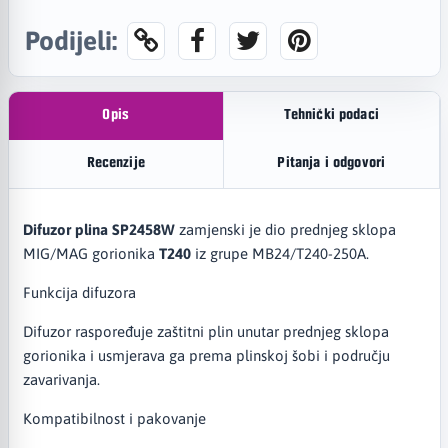
Podijeli:
Opis
Tehnički podaci
Recenzije
Pitanja i odgovori
Difuzor plina SP2458W
zamjenski je dio prednjeg sklopa
MIG/MAG gorionika
T240
iz grupe MB24/T240-250A.
Funkcija difuzora
Difuzor raspoređuje zaštitni plin unutar prednjeg sklopa
gorionika i usmjerava ga prema plinskoj šobi i području
zavarivanja.
Kompatibilnost i pakovanje