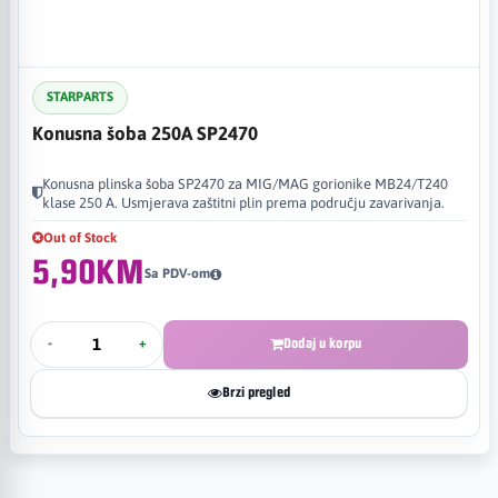
STARPARTS
Konusna šoba 250A SP2470
Konusna plinska šoba SP2470 za MIG/MAG gorionike MB24/T240
klase 250 A. Usmjerava zaštitni plin prema području zavarivanja.
Out of Stock
5,90KM
Sa PDV-om
-
+
Dodaj u korpu
Brzi pregled