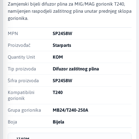
Zamjenski bijeli difuzor plina za MIG/MAG gorionik T240,
namijenjen raspodjeli zaštitnog plina unutar prednjeg sklopa
gorionika.
MPN
SP2458W
Proizvođač
Starparts
Quantity Unit
KOM
Tip proizvoda
Difuzor zaštitnog plina
Šifra proizvoda
SP2458W
Kompatibilni
T240
gorionik
Grupa gorionika
MB24/T240-250A
Boja
Bijela
17 KOM