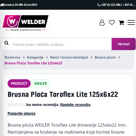
Dostava 24-48h širom BiH
+387 61 511 986 | +387 61 493 470
PRETRAŽI
Naslovna
Kategorije
Rezni i brusni materijali
Brusne ploče
Brusna Ploča Toroflex Lite 125x6x22
PRODUCT
WEILER
Brusna Ploča Toroflex Lite 125x6x22
Jos nema recenzija.
|
Napisite recenziju
Postavite pitanje
Brusna ploča WEILER Toroflex Lite dimenzije 125x6x22 mm.
Namijenjena za brušenje na mašinama koje koriste brusne