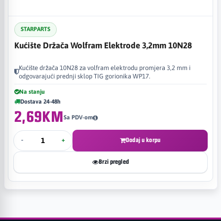
STARPARTS
Kućište Držača Wolfram Elektrode 3,2mm 10N28
Kućište držača 10N28 za volfram elektrodu promjera 3,2 mm i
odgovarajući prednji sklop TIG gorionika WP17.
Na stanju
Dostava 24-48h
2,69KM
Sa PDV-om
-
+
Dodaj u korpu
Brzi pregled