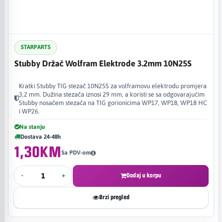
STARPARTS
Stubby Držač Wolfram Elektrode 3.2mm 10N25S
Kratki Stubby TIG stezač 10N25S za volframovu elektrodu promjera
3,2 mm. Dužina stezača iznosi 29 mm, a koristi se sa odgovarajućim
Stubby nosačem stezača na TIG gorionicima WP17, WP18, WP18 HC
i WP26.
Na stanju
Dostava 24-48h
1,30KM
Sa PDV-om
-
+
Dodaj u korpu
Brzi pregled