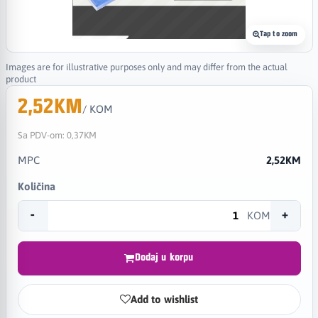
Tap to zoom
Images are for illustrative purposes only and may differ from the actual
product
2,52KM
/ KOM
Sa PDV-om:
0,37KM
MPC
2,52KM
Količina
-
+
KOM
Dodaj u korpu
Add to wishlist