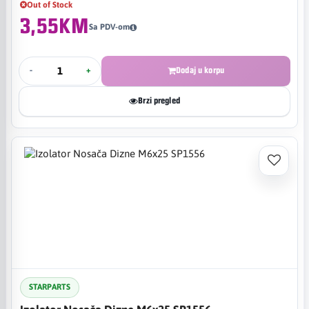
Out of Stock
3,55KM
Sa PDV-om
-
+
Dodaj u korpu
Brzi pregled
STARPARTS