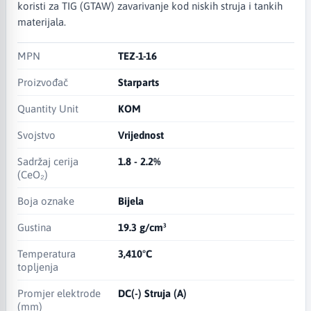
koristi za TIG (GTAW) zavarivanje kod niskih struja i tankih
materijala.
MPN
TEZ-1-16
Proizvođač
Starparts
Quantity Unit
KOM
Svojstvo
Vrijednost
Sadržaj cerija
1.8 - 2.2%
(CeO₂)
Boja oznake
Bijela
Gustina
19.3 g/cm³
Temperatura
3,410°C
topljenja
Promjer elektrode
DC(-) Struja (A)
(mm)