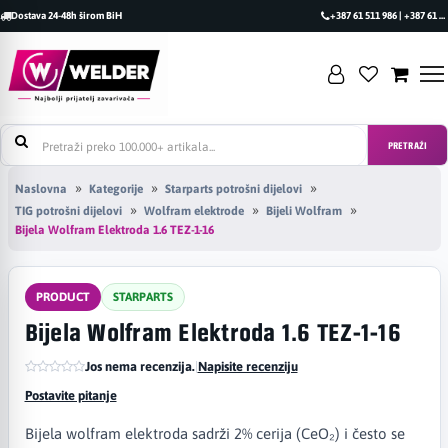
Dostava 24-48h širom BiH
+387 61 511 986 | +387 61 493 470
PRETRAŽI
Naslovna
Kategorije
Starparts potrošni dijelovi
TIG potrošni dijelovi
Wolfram elektrode
Bijeli Wolfram
Bijela Wolfram Elektroda 1.6 TEZ-1-16
PRODUCT
STARPARTS
Bijela Wolfram Elektroda 1.6 TEZ-1-16
Jos nema recenzija.
|
Napisite recenziju
Postavite pitanje
Bijela wolfram elektroda sadrži 2% cerija (CeO₂) i često se