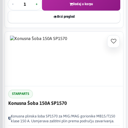
-
+
Dodaj u korpu
Brzi pregled
STARPARTS
Konusna Šoba 150A SP1570
Konusna plinska šoba SP1570 za MIG/MAG gorionike MB15/T150
klase 150 A. Usmjerava zaštitni plin prema području zavarivanja.