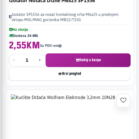
Izolator Nosača Dizne M6x25 SP1556
Izolator SP1556 za nosač kontaktnog vrha M6x25 u prednjem
sklopu MIG/MAG gorionika MB15/T150.
Na stanju
Dostava 24-48h
2,55KM
Sa PDV-om
-
+
Dodaj u korpu
Brzi pregled