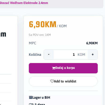
Stezač Wolfram Elektrode 2.4mm
6,90KM
/ KOM
am
Sa PDV-om:
1KM
MPC
6,90KM
-
+
Količina
KOM
Dodaj u korpu
Add to wishlist
Lager u BiH
1-3 dana