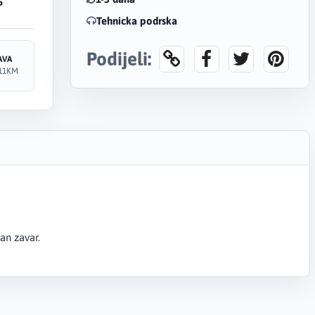
6
Tehnicka podrska
Podijeli:
AVA
11KM
an zavar.