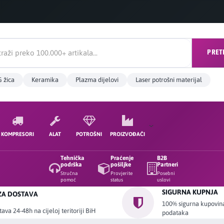
PRET
 žica
Keramika
Plazma dijelovi
Laser potrošni materijal
KOMPRESORI
ALAT
POTROŠNI
PROIZVOĐAČI
Tehnička
Praćenje
B2B
podrška
pošiljke
Partneri
Stručna
Provjerite
Posebni
pomoć
status
uslovi
SIGURNA KUPNJA
ZA DOSTAVA
100% sigurna kupovina 
ava 24-48h na cijeloj teritoriji BiH
podataka