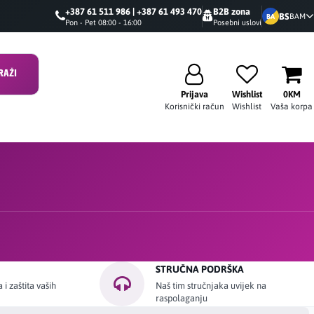
+387 61 511 986 | +387 61 493 470
B2B zona
BS
BAM
BA
Pon - Pet 08:00 - 16:00
Posebni uslovi
RAŽI
Prijava
Wishlist
0KM
Korisnički račun
Wishlist
Vaša korpa
STRUČNA PODRŠKA
i zaštita vaših
Naš tim stručnjaka uvijek na
raspolaganju