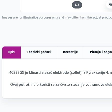
1
/
2
Images are for illustrative purposes only and may differ from the actual produc
Opis
Tehnički podaci
Recenzije
Pitanja i odgo
4C332GS je klinasti stezač elektrode (collet) iz Pyrex serije 4, 
Ovaj potrošni dio koristi se za čvrsto stezanje volframove elekt