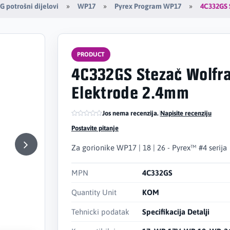
4C332GS 
G potrošni dijelovi
WP17
Pyrex Program WP17
PRODUCT
4C332GS Stezač Wolfr
Elektrode 2.4mm
Jos nema recenzija.
|
Napisite recenziju
Postavite pitanje
Za gorionike WP17 | 18 | 26 - Pyrex™ #4 serija
MPN
4C332GS
Quantity Unit
KOM
Tehnicki podatak
Specifikacija Detalji