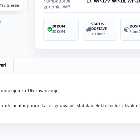
Kompatibilni
17, WP-17V, WP-18, WP-2
Tap to zoom
gorionici WP
t
STATUS
20 KOM
DOST
DOSTAVE
20 KOM
From 
1-3 dana
vori
namijenjen za TIG zavarivanje.
rode unutar gorionika, osiguravajući stabilan električni luk i kvalitet