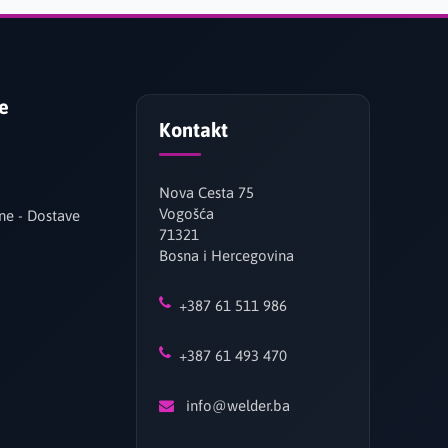
je
Kontakt
Nova Cesta 75
Vogošća
ne - Dostave
71321
Bosna i Hercegovina
+387 61 511 986
+387 61 493 470
info@welder.ba