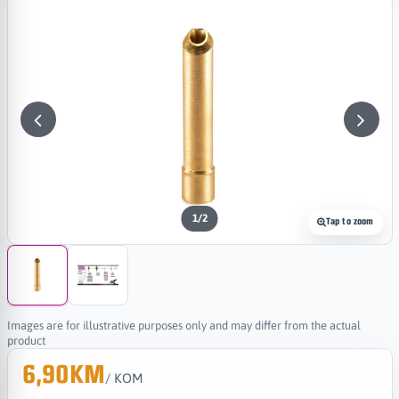
1
/
2
Tap to zoom
Images are for illustrative purposes only and may differ from the actual
product
6,90KM
/ KOM