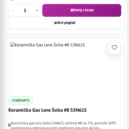
-
+
Dodaj u korpu
Brzi pregled
STARPARTS
Keramička Gas Lens Šoba #8 53N61S
Keramička gas lens šoba 53N61S veličine #8 za TIG gorionik WP9,
namijenjena odgovarajućem prednjem gas lens sklopu.