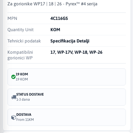
Za gorionike WP17 | 18 | 26 - Pyrex™ #4 serija
MPN
4C116GS
Quantity Unit
KOM
Tehnicki podatak
Specifikacija Detalji
Kompatibilni
17, WP-17V, WP-18, WP-26
gorionici WP
19 KOM
19 KOM
STATUS DOSTAVE
1-3 dana
DOSTAVA
From 11KM