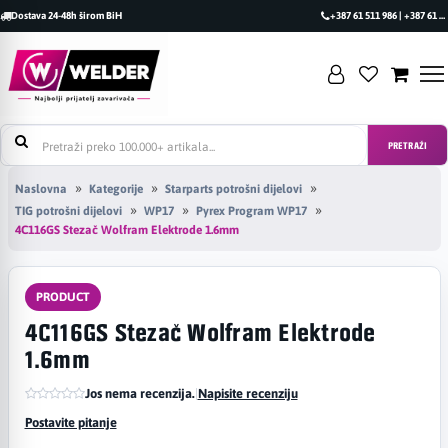
Dostava 24-48h širom BiH
+387 61 511 986 | +387 61 493 470
PRETRAŽI
Naslovna
Kategorije
Starparts potrošni dijelovi
TIG potrošni dijelovi
WP17
Pyrex Program WP17
4C116GS Stezač Wolfram Elektrode 1.6mm
PRODUCT
4C116GS Stezač Wolfram Elektrode
1.6mm
Jos nema recenzija.
|
Napisite recenziju
Postavite pitanje