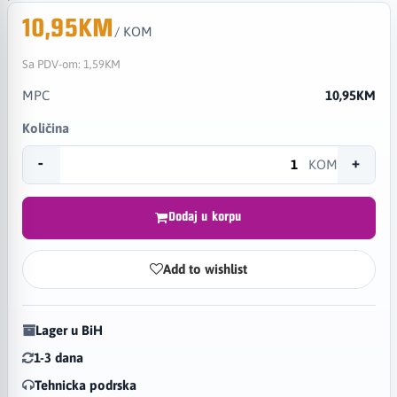
10,95KM
/ KOM
Sa PDV-om:
1,59KM
MPC
10,95KM
Količina
-
+
KOM
Dodaj u korpu
Add to wishlist
Lager u BiH
1-3 dana
Tehnicka podrska