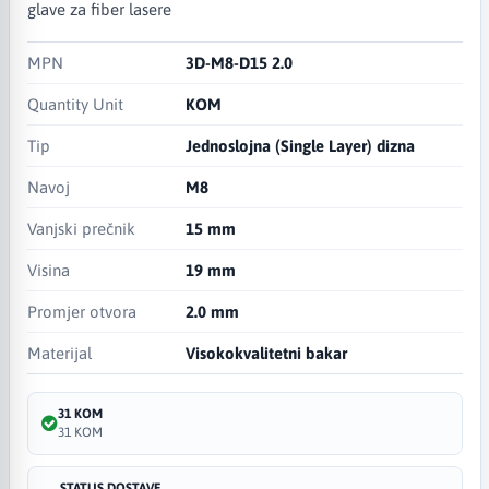
glave za fiber lasere
MPN
3D-M8-D15 2.0
Quantity Unit
KOM
Tip
Jednoslojna (Single Layer) dizna
Navoj
M8
Vanjski prečnik
15 mm
Visina
19 mm
Promjer otvora
2.0 mm
Materijal
Visokokvalitetni bakar
31 KOM
31 KOM
STATUS DOSTAVE