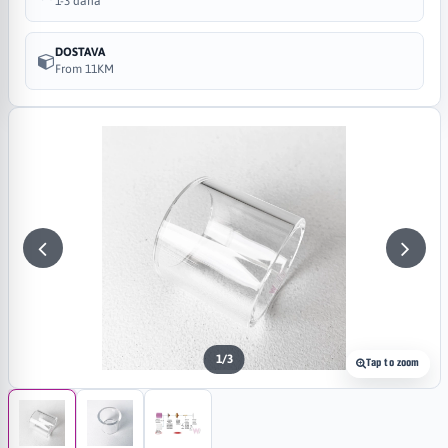
1-3 dana
DOSTAVA
From 11KM
1
/
3
Tap to zoom