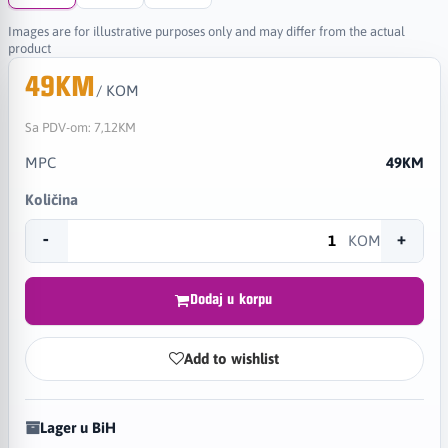
Images are for illustrative purposes only and may differ from the actual
product
49KM
/ KOM
Sa PDV-om:
7,12KM
MPC
49KM
Količina
-
+
KOM
Dodaj u korpu
Add to wishlist
Lager u BiH