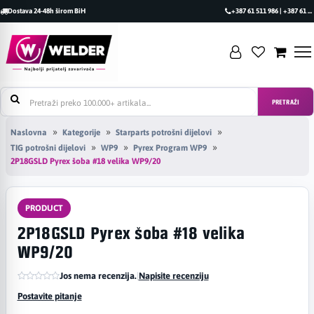
Dostava 24-48h širom BiH
+387 61 511 986 | +387 61 493 470
PRETRAŽI
Naslovna
Kategorije
Starparts potrošni dijelovi
TIG potrošni dijelovi
WP9
Pyrex Program WP9
2P18GSLD Pyrex šoba #18 velika WP9/20
PRODUCT
2P18GSLD Pyrex šoba #18 velika
WP9/20
Jos nema recenzija.
|
Napisite recenziju
Postavite pitanje