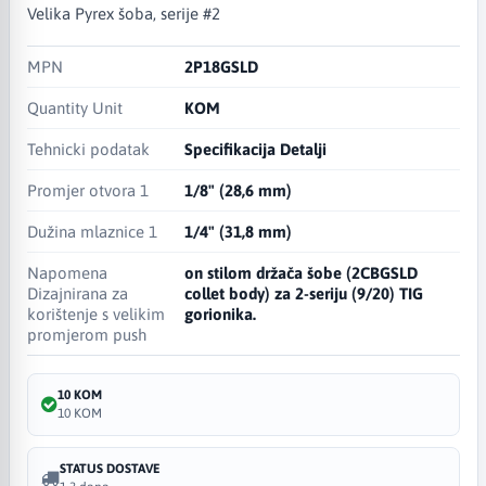
Velika Pyrex šoba, serije #2
MPN
2P18GSLD
Quantity Unit
KOM
Tehnicki podatak
Specifikacija Detalji
Promjer otvora 1
1/8" (28,6 mm)
Dužina mlaznice 1
1/4" (31,8 mm)
Napomena
on stilom držača šobe (2CBGSLD
Dizajnirana za
collet body) za 2-seriju (9/20) TIG
korištenje s velikim
gorionika.
promjerom push
10 KOM
10 KOM
STATUS DOSTAVE