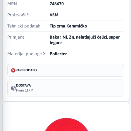
MPN
746670
Proizvođač
VSM
Tehnicki podatak
Tip zrna Keramičko
Primjena
Bakar, Ni, Zn, nehrđajuči čelici, super
legure
Materijal podloge X
Poliester
RASPRODATO
DOSTAVA
From 11KM