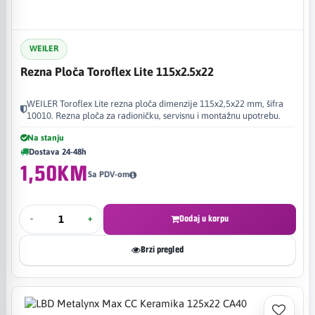
WEILER
Rezna Ploča Toroflex Lite 115x2.5x22
WEILER Toroflex Lite rezna ploča dimenzije 115x2,5x22 mm, šifra
10010. Rezna ploča za radioničku, servisnu i montažnu upotrebu.
Na stanju
Dostava 24-48h
1,50KM
Sa PDV-om
-
+
Dodaj u korpu
Brzi pregled