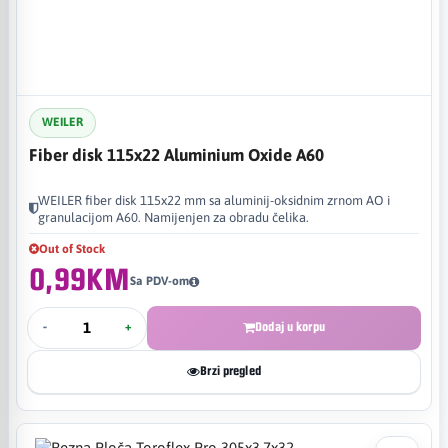
WEILER
Fiber disk 115x22 Aluminium Oxide A60
WEILER fiber disk 115x22 mm sa aluminij-oksidnim zrnom AO i
granulacijom A60. Namijenjen za obradu čelika.
Out of Stock
0,99KM
Sa PDV-om
-
+
Dodaj u korpu
Brzi pregled