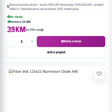
Ravna brusna ploča / tocilo WEILER dimenzije 150x20x16R, oznake
4A60-V. Namijenjena za brušenje HSS materijala.
Na stanju
Dostava 24-48h
39KM
Sa PDV-om
-
+
Dodaj u korpu
Brzi pregled