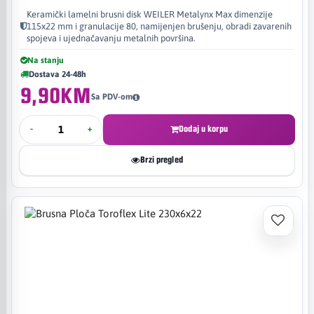
Keramički lamelni brusni disk WEILER Metalynx Max dimenzije
115x22 mm i granulacije 80, namijenjen brušenju, obradi zavarenih
spojeva i ujednačavanju metalnih površina.
Na stanju
Dostava 24-48h
9,90KM
Sa PDV-om
-
+
Dodaj u korpu
Brzi pregled