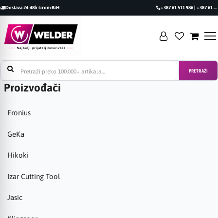
Dostava 24-48h širom BiH
+387 61 511 986 | +387 61 493 470
PRETRAŽI
Proizvođači
Fronius
GeKa
Hikoki
Izar Cutting Tool
Jasic