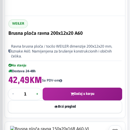
WEILER
Brusna ploča ravna 200x12x20 A60
Ravna brusna ploča / tocilo WEILER dimenzije 200x12x20 mm,
oznake A60. Namijenjena za brušenje konstrukcionih i običnih
čelika.
Na stanju
Dostava 24-48h
42,49KM
Sa PDV-om
-
+
Dodaj u korpu
Brzi pregled