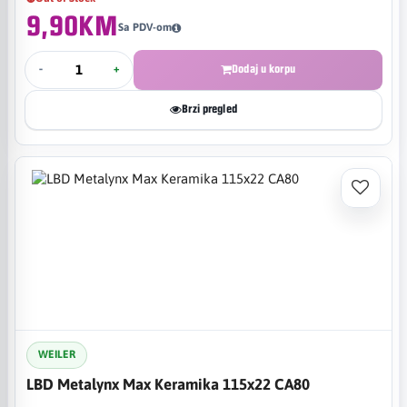
9,90KM
Sa PDV-om
-
+
Dodaj u korpu
Brzi pregled
WEILER
LBD Metalynx Max Keramika 115x22 CA80