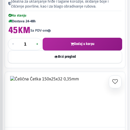
Idealna za uklanjanje hrđe i lagane korozije, skidanje boje i
čišćenje površine, kao i za blago obradivanje rubova.
Na stanju
Dostava 24-48h
45KM
Sa PDV-om
-
+
Dodaj u korpu
Brzi pregled