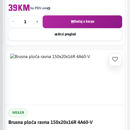
39KM
Sa PDV-om
-
+
Dodaj u korpu
Brzi pregled
WEILER
Brusna ploča ravna 150x20x16R 4A60-V