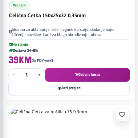
WEILER
Čelična Četka 150x25x32 0,35mm
Idealna za uklanjanje hrđe i lagane korozije, skidanje boje i
čišćenje površine, kao i za blago obradivanje rubova.
Na stanju
Dostava 24-48h
39KM
Sa PDV-om
-
+
Dodaj u korpu
Brzi pregled