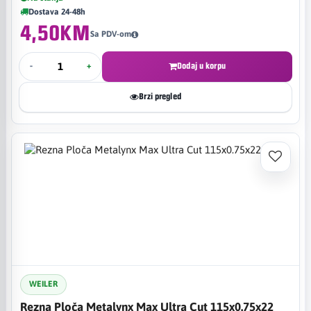
Dostava 24-48h
4,50KM
Sa PDV-om
-
+
Dodaj u korpu
Brzi pregled
WEILER
Rezna Ploča Metalynx Max Ultra Cut 115x0.75x22