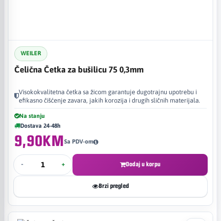
WEILER
Čelična Četka za bušilicu 75 0,3mm
Visokokvalitetna četka sa žicom garantuje dugotrajnu upotrebu i
efikasno čišćenje zavara, jakih korozija i drugih sličnih materijala.
Na stanju
Dostava 24-48h
9,90KM
Sa PDV-om
-
+
Dodaj u korpu
Brzi pregled