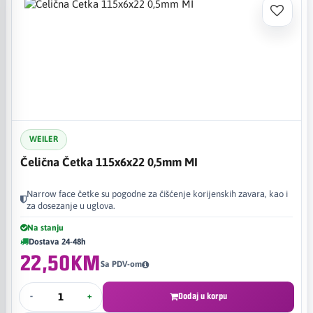
WEILER
Čelična Četka 115x6x22 0,5mm MI
Narrow face četke su pogodne za čišćenje korijenskih zavara, kao i
za dosezanje u uglova.
Na stanju
Dostava 24-48h
22,50KM
Sa PDV-om
-
+
Dodaj u korpu