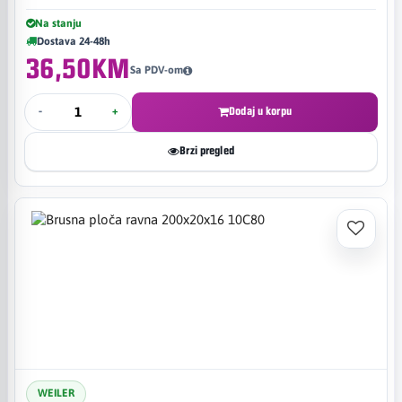
Na stanju
Dostava 24-48h
36,50KM
Sa PDV-om
-
+
Dodaj u korpu
Brzi pregled
WEILER