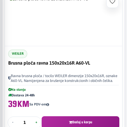
WEILER
Brusna ploča ravna 150x20x16R A60-VL
Ravna brusna ploča / tocilo WEILER dimenzije 150x20x16R, oznake
A60-VL. Namijenjena za brušenje konstrukcionih i običnih čelika.
Na stanju
Dostava 24-48h
39KM
Sa PDV-om
-
+
Dodaj u korpu