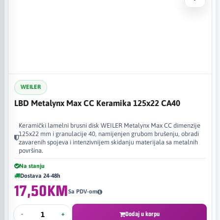
WEILER
LBD Metalynx Max CC Keramika 125x22 CA40
Keramički lamelni brusni disk WEILER Metalynx Max CC dimenzije
125x22 mm i granulacije 40, namijenjen grubom brušenju, obradi
zavarenih spojeva i intenzivnijem skidanju materijala sa metalnih
površina.
Na stanju
Dostava 24-48h
17,50KM
Sa PDV-om
-
+
Dodaj u korpu