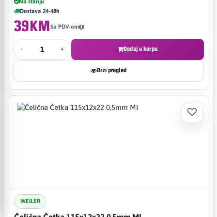
Na stanju
Dostava 24-48h
39KM
Sa PDV-om
-
+
Dodaj u korpu
Brzi pregled
WEILER
Čelična Četka 115x12x22 0,5mm MI