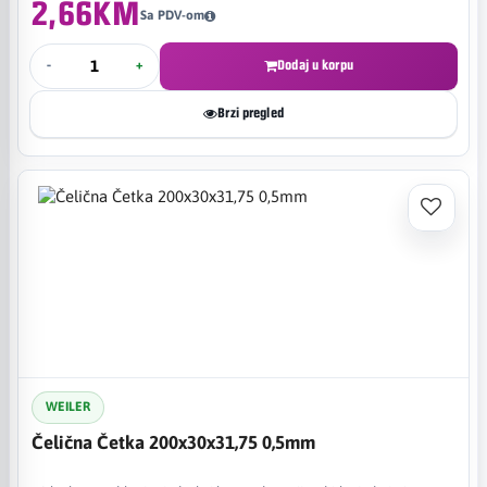
2,66KM
Sa PDV-om
-
+
Dodaj u korpu
Brzi pregled
WEILER
Čelična Četka 200x30x31,75 0,5mm