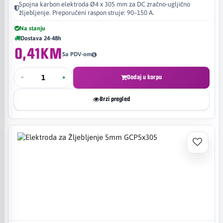
Spojna karbon elektroda Ø4 x 305 mm za DC zračno-ugljično
žljebljenje. Preporučeni raspon struje: 90–150 A.
Na stanju
Dostava 24-48h
0,41KM
Sa PDV-om
-
+
Dodaj u korpu
Brzi pregled