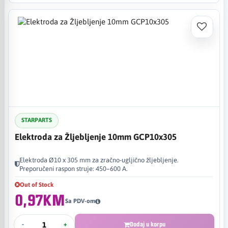
STARPARTS
Elektroda za Žljebljenje 10mm GCP10x305
Elektroda Ø10 x 305 mm za zračno-ugljično žljebljenje.
Preporučeni raspon struje: 450–600 A.
Out of Stock
0,97KM
Sa PDV-om
-
+
Dodaj u korpu