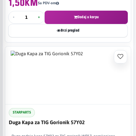
1,50KM
Sa PDV-om
-
+
Dodaj u korpu
Brzi pregled
STARPARTS
Duga Kapa za TIG Gorionik 57Y02