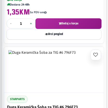
Dostava 24-48h
1,35KM
Sa PDV-om
-
+
Dodaj u korpu
Brzi pregled
STARPARTS
Duga Keramička Šoba za TIG #6 796F73