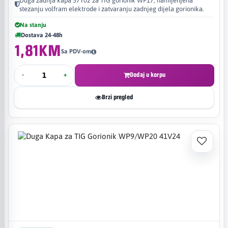
Duga zadnja kapa 57Y02 za TIG gorionik WP17, namijenjena
stezanju volfram elektrode i zatvaranju zadnjeg dijela gorionika.
Na stanju
Dostava 24-48h
1,81KM
Sa PDV-om
-
+
Dodaj u korpu
Brzi pregled