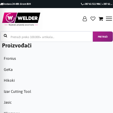
Dostava 24-48h širom BiH
+387 61 511 986 | +387 61 493 470
PRETRAŽI
Proizvođači
Fronius
GeKa
Hikoki
Izar Cutting Tool
Jasic