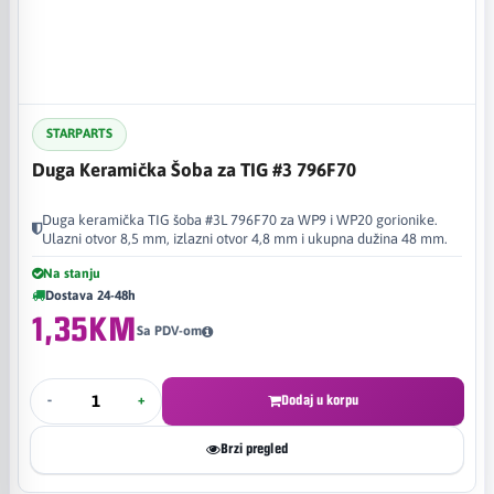
STARPARTS
Duga Keramička Šoba za TIG #3 796F70
Duga keramička TIG šoba #3L 796F70 za WP9 i WP20 gorionike.
Ulazni otvor 8,5 mm, izlazni otvor 4,8 mm i ukupna dužina 48 mm.
Na stanju
Dostava 24-48h
1,35KM
Sa PDV-om
-
+
Dodaj u korpu
Brzi pregled