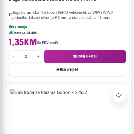
Duga keramička TIG šoba 796F73 veličine 6L za WP9 i WP20
gorionike. Izlazni otvor je 9,5 mm, a ukupna dužina 48 mm.
Na stanju
Dostava 24-48h
1,35KM
Sa PDV-om
-
+
Dodaj u korpu
Brzi pregled