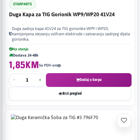
STARPARTS
Duga Kapa za TIG Gorionik WP9/WP20 41V24
Duga zadnja kapa 41V24 za TIG gorionike WP9 i WP20,
namijenjena stezanju volfram elektrode i zatvaranju zadnjeg dijela
gorionika.
Na stanju
Dostava 24-48h
1,85KM
Sa PDV-om
-
+
Dodaj u korpu
Brzi pregled