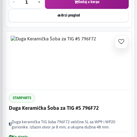
-
+
Dodaj u korpu
Brzi pregled
STARPARTS
Duga Keramička Šoba za TIG #5 796F72
Duga keramička TIG šoba 796F72 veličine 5L za WP9 i WP20
gorionike. Izlazni otvor je 8 mm, a ukupna dužina 48 mm.
Na stanju