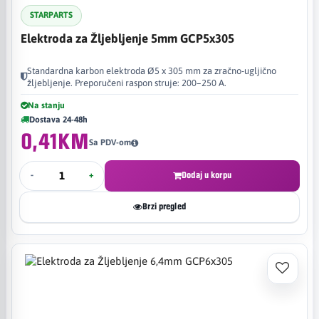
STARPARTS
Elektroda za Žljebljenje 5mm GCP5x305
Standardna karbon elektroda Ø5 x 305 mm za zračno-ugljično
žljebljenje. Preporučeni raspon struje: 200–250 A.
Na stanju
Dostava 24-48h
0,41KM
Sa PDV-om
-
+
Dodaj u korpu
Brzi pregled