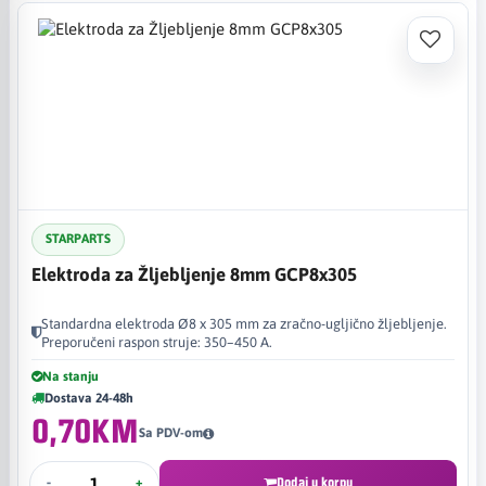
STARPARTS
Elektroda za Žljebljenje 8mm GCP8x305
Standardna elektroda Ø8 x 305 mm za zračno-ugljično žljebljenje.
Preporučeni raspon struje: 350–450 A.
Na stanju
Dostava 24-48h
0,70KM
Sa PDV-om
-
+
Dodaj u korpu