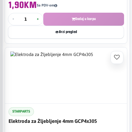
1,90KM
Sa PDV-om
-
+
Dodaj u korpu
Brzi pregled
STARPARTS
Elektroda za Žljebljenje 4mm GCP4x305