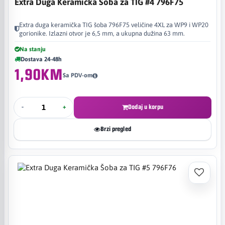
Extra Duga Keramička Šoba za TIG #4 796F75
Extra duga keramička TIG šoba 796F75 veličine 4XL za WP9 i WP20
gorionike. Izlazni otvor je 6,5 mm, a ukupna dužina 63 mm.
Na stanju
Dostava 24-48h
1,90KM
Sa PDV-om
-
+
Dodaj u korpu
Brzi pregled