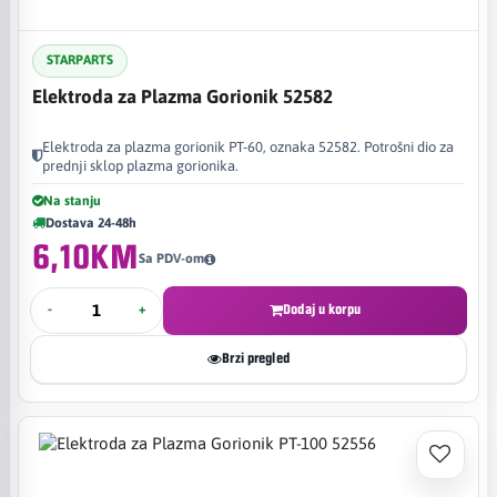
STARPARTS
Elektroda za Plazma Gorionik 52582
Elektroda za plazma gorionik PT-60, oznaka 52582. Potrošni dio za
prednji sklop plazma gorionika.
Na stanju
Dostava 24-48h
6,10KM
Sa PDV-om
-
+
Dodaj u korpu
Brzi pregled