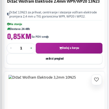
Držač Wolfram Elektrode 2.4mm WP9/WP20 13N23
Držač 13N23 za prihvat, centriranje i stezanje volfram elektrode
promjera 2,4 mm u TIG gorionicima WP9, WP20 i WP22.
Na stanju
Dostava 24-48h
0,85KM
Sa PDV-om
-
+
Dodaj u korpu
Brzi pregled