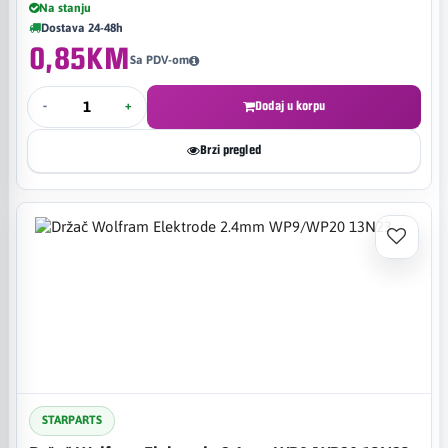
Na stanju
Dostava 24-48h
0,85KM
Sa PDV-om
-
+
Dodaj u korpu
Brzi pregled
STARPARTS