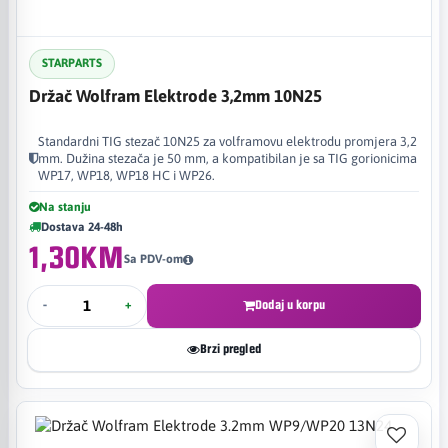
STARPARTS
Držač Wolfram Elektrode 3,2mm 10N25
Standardni TIG stezač 10N25 za volframovu elektrodu promjera 3,2
mm. Dužina stezača je 50 mm, a kompatibilan je sa TIG gorionicima
WP17, WP18, WP18 HC i WP26.
Na stanju
Dostava 24-48h
1,30KM
Sa PDV-om
-
+
Dodaj u korpu
Brzi pregled