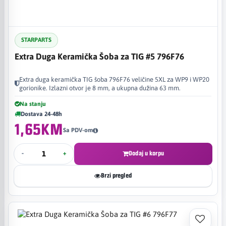
STARPARTS
Extra Duga Keramička Šoba za TIG #5 796F76
Extra duga keramička TIG šoba 796F76 veličine 5XL za WP9 i WP20
gorionike. Izlazni otvor je 8 mm, a ukupna dužina 63 mm.
Na stanju
Dostava 24-48h
1,65KM
Sa PDV-om
-
+
Dodaj u korpu
Brzi pregled