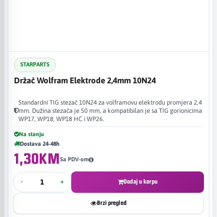
STARPARTS
Držač Wolfram Elektrode 2,4mm 10N24
Standardni TIG stezač 10N24 za volframovu elektrodu promjera 2,4
mm. Dužina stezača je 50 mm, a kompatibilan je sa TIG gorionicima
WP17, WP18, WP18 HC i WP26.
Na stanju
Dostava 24-48h
1,30KM
Sa PDV-om
-
+
Dodaj u korpu
Brzi pregled