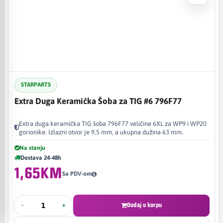
STARPARTS
Extra Duga Keramička Šoba za TIG #6 796F77
Extra duga keramička TIG šoba 796F77 veličine 6XL za WP9 i WP20
gorionike. Izlazni otvor je 9,5 mm, a ukupna dužina 63 mm.
Na stanju
Dostava 24-48h
1,65KM
Sa PDV-om
-
+
Dodaj u korpu