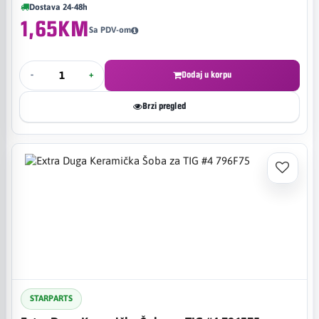
Dostava 24-48h
1,65KM
Sa PDV-om
-
+
Dodaj u korpu
Brzi pregled
STARPARTS