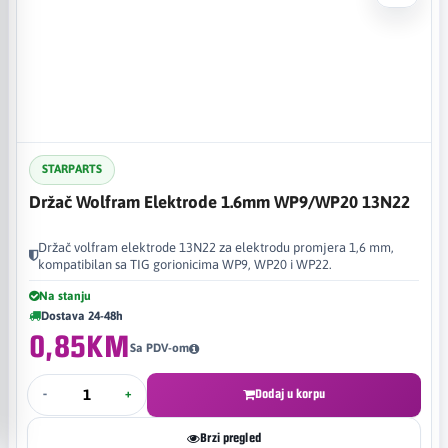
STARPARTS
Držač Wolfram Elektrode 1.6mm WP9/WP20 13N22
Držač volfram elektrode 13N22 za elektrodu promjera 1,6 mm,
kompatibilan sa TIG gorionicima WP9, WP20 i WP22.
Na stanju
Dostava 24-48h
0,85KM
Sa PDV-om
-
+
Dodaj u korpu
Brzi pregled