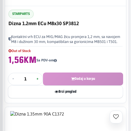
STARPARTS
Dizna 1.2mm ECu M8x30 SP3812
Kontaktni vrh ECU za MIG/MAG žicu promjera 1,2 mm, sa navojem
M8 i dužinom 30 mm, kompatibilan sa gorionicima MB501 i T501.
Out of Stock
1,56KM
Sa PDV-om
-
+
Dodaj u korpu
Brzi pregled