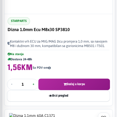
STARPARTS
Dizna 1.0mm Ecu M8x30 SP3810
Kontaktni vrh ECU za MIG/MAG žicu promjera 1,0 mm, sa navojem
M8 i dužinom 30 mm, kompatibilan sa gorionicima MB501 i T501.
Na stanju
Dostava 24-48h
1,56KM
Sa PDV-om
-
+
Dodaj u korpu
Brzi pregled