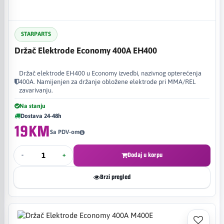
STARPARTS
Držač Elektrode Economy 400A EH400
Držač elektrode EH400 u Economy izvedbi, nazivnog opterećenja
400A. Namijenjen za držanje obložene elektrode pri MMA/REL
zavarivanju.
Na stanju
Dostava 24-48h
19KM
Sa PDV-om
-
+
Dodaj u korpu
Brzi pregled