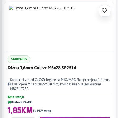
STARPARTS
Dizna 1,6mm Cucrzr M6x28 SP2516
Kontaktni vrh od CuCrZr legure za MIG/MAG žicu promjera 1,6 mm,
sa navojem M6 i dužinom 28 mm, kompatibilan sa gorionicima
MB25 i T250.
Na stanju
Dostava 24-48h
1,85KM
Sa PDV-om