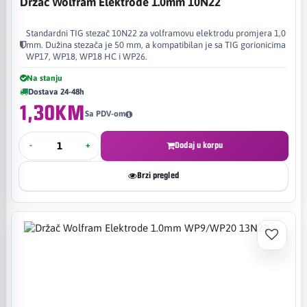
Držač Wolfram Elektrode 1.0mm 10N22
Standardni TIG stezač 10N22 za volframovu elektrodu promjera 1,0
mm. Dužina stezača je 50 mm, a kompatibilan je sa TIG gorionicima
WP17, WP18, WP18 HC i WP26.
Na stanju
Dostava 24-48h
1,30KM
Sa PDV-om
-
+
Dodaj u korpu
Brzi pregled