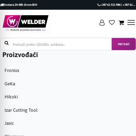
Dostava 24-48h širom BiH
+387 61 511 986 | +387 61 493 470
PRETRAŽI
Proizvođači
Fronius
GeKa
Hikoki
Izar Cutting Tool
Jasic