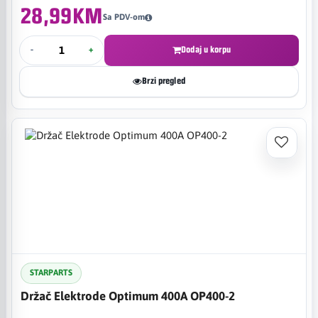
28,99KM
Sa PDV-om
-
+
Dodaj u korpu
Brzi pregled
STARPARTS
Držač Elektrode Optimum 400A OP400-2