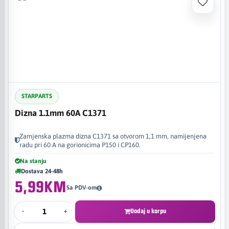
STARPARTS
Dizna 1.1mm 60A C1371
Zamjenska plazma dizna C1371 sa otvorom 1,1 mm, namijenjena
radu pri 60 A na gorionicima P150 i CP160.
Na stanju
Dostava 24-48h
5,99KM
Sa PDV-om
-
+
Dodaj u korpu