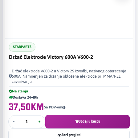
STARPARTS
Držač Elektrode Victory 600A V600-2
Držač elektrode V600-2 u Victory 2S izvedbi, nazivnog opterećenja
600A. Namijenjen za držanje obložene elektrode pri MMA/REL
zavarivanju.
Na stanju
Dostava 24-48h
37,50KM
Sa PDV-om
-
+
Dodaj u korpu
Brzi pregled