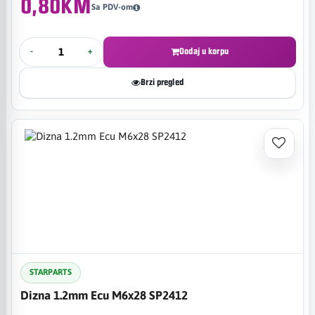
0,80KM
Sa PDV-om
-
+
Dodaj u korpu
Brzi pregled
STARPARTS
Dizna 1.2mm Ecu M6x28 SP2412