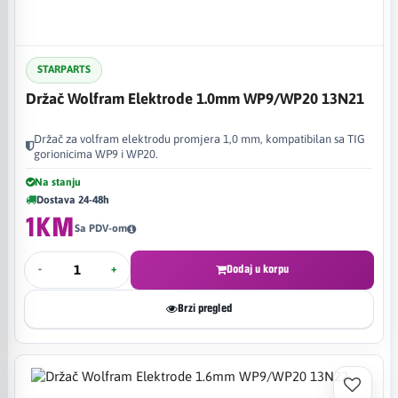
STARPARTS
Držač Wolfram Elektrode 1.0mm WP9/WP20 13N21
Držač za volfram elektrodu promjera 1,0 mm, kompatibilan sa TIG
gorionicima WP9 i WP20.
Na stanju
Dostava 24-48h
1KM
Sa PDV-om
-
+
Dodaj u korpu
Brzi pregled