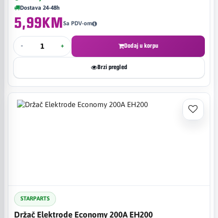
Dostava 24-48h
5,99KM
Sa PDV-om
-
+
Dodaj u korpu
Brzi pregled
STARPARTS
Držač Elektrode Economy 200A EH200