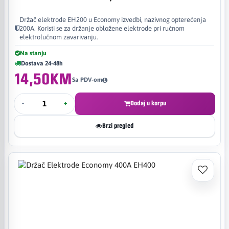
Držač elektrode EH200 u Economy izvedbi, nazivnog opterećenja
200A. Koristi se za držanje obložene elektrode pri ručnom
elektrolučnom zavarivanju.
Na stanju
Dostava 24-48h
14,50KM
Sa PDV-om
-
+
Dodaj u korpu
Brzi pregled