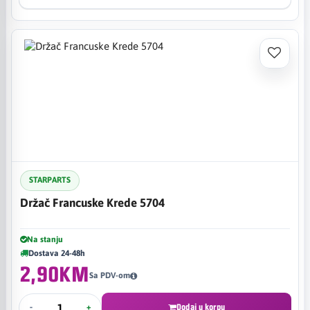
STARPARTS
Držač Francuske Krede 5704
Na stanju
Dostava 24-48h
2,90KM
Sa PDV-om
-
+
Dodaj u korpu