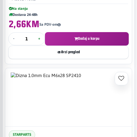
Na stanju
Dostava 24-48h
2,66KM
Sa PDV-om
-
+
Dodaj u korpu
Brzi pregled
STARPARTS