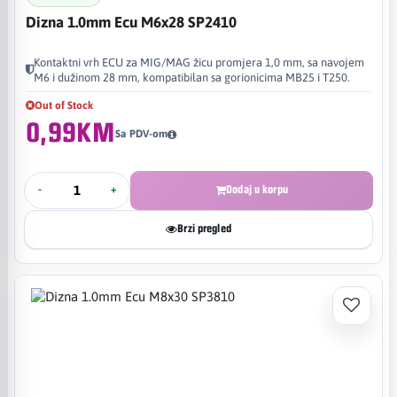
Dizna 1.0mm Ecu M6x28 SP2410
Kontaktni vrh ECU za MIG/MAG žicu promjera 1,0 mm, sa navojem
M6 i dužinom 28 mm, kompatibilan sa gorionicima MB25 i T250.
Out of Stock
0,99KM
Sa PDV-om
-
+
Dodaj u korpu
Brzi pregled