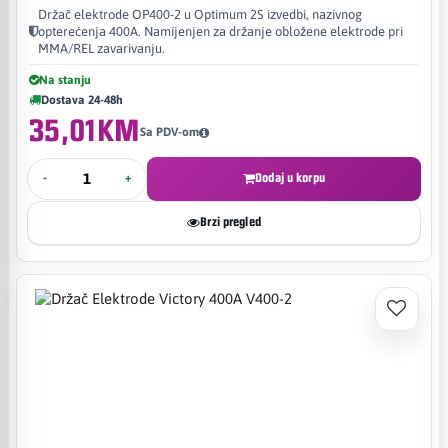
Držač elektrode OP400-2 u Optimum 2S izvedbi, nazivnog
opterećenja 400A. Namijenjen za držanje obložene elektrode pri
MMA/REL zavarivanju.
Na stanju
Dostava 24-48h
35,01KM
Sa PDV-om
-
+
Dodaj u korpu
Brzi pregled