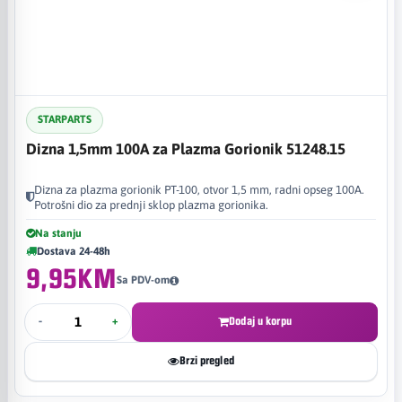
STARPARTS
Dizna 1,5mm 100A za Plazma Gorionik 51248.15
Dizna za plazma gorionik PT-100, otvor 1,5 mm, radni opseg 100A.
Potrošni dio za prednji sklop plazma gorionika.
Na stanju
Dostava 24-48h
9,95KM
Sa PDV-om
-
+
Dodaj u korpu
Brzi pregled