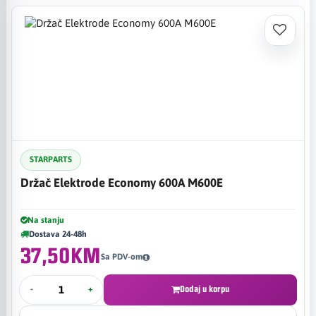
STARPARTS
Držač Elektrode Economy 600A M600E
Na stanju
Dostava 24-48h
37,50KM
Sa PDV-om
-
+
Dodaj u korpu