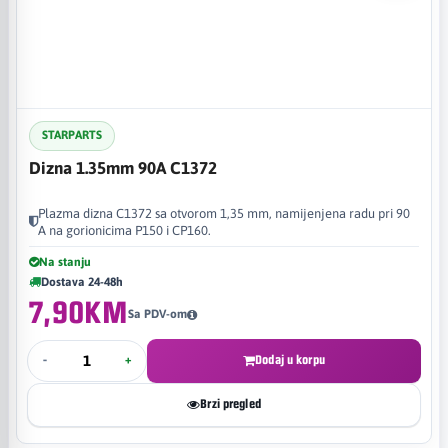
STARPARTS
Dizna 1.35mm 90A C1372
Plazma dizna C1372 sa otvorom 1,35 mm, namijenjena radu pri 90
A na gorionicima P150 i CP160.
Na stanju
Dostava 24-48h
7,90KM
Sa PDV-om
-
+
Dodaj u korpu
Brzi pregled