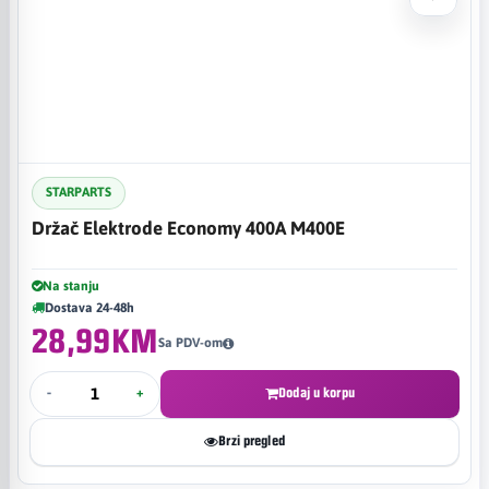
STARPARTS
Držač Elektrode Economy 400A M400E
Na stanju
Dostava 24-48h
28,99KM
Sa PDV-om
-
+
Dodaj u korpu
Brzi pregled