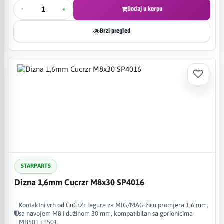
-
+
Dodaj u korpu
Brzi pregled
STARPARTS
Dizna 1,6mm Cucrzr M8x30 SP4016
Kontaktni vrh od CuCrZr legure za MIG/MAG žicu promjera 1,6 mm,
sa navojem M8 i dužinom 30 mm, kompatibilan sa gorionicima
MB501 i T501.