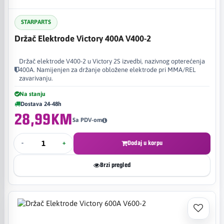
STARPARTS
Držač Elektrode Victory 400A V400-2
Držač elektrode V400-2 u Victory 2S izvedbi, nazivnog opterećenja
400A. Namijenjen za držanje obložene elektrode pri MMA/REL
zavarivanju.
Na stanju
Dostava 24-48h
28,99KM
Sa PDV-om
-
+
Dodaj u korpu
Brzi pregled