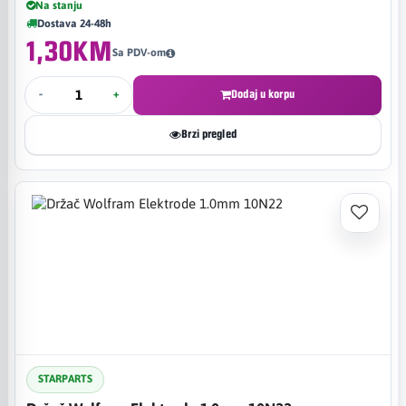
Na stanju
Dostava 24-48h
1,30KM
Sa PDV-om
-
+
Dodaj u korpu
Brzi pregled
STARPARTS