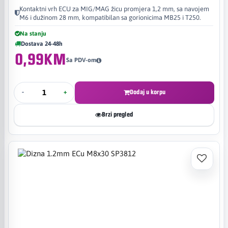
Kontaktni vrh ECU za MIG/MAG žicu promjera 1,2 mm, sa navojem
M6 i dužinom 28 mm, kompatibilan sa gorionicima MB25 i T250.
Na stanju
Dostava 24-48h
0,99KM
Sa PDV-om
-
+
Dodaj u korpu
Brzi pregled