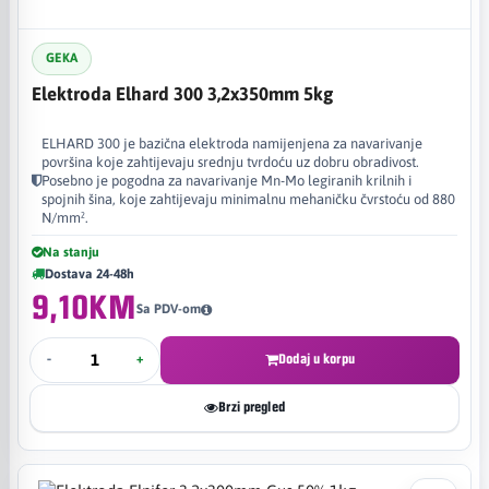
GEKA
Elektroda Elhard 300 3,2x350mm 5kg
ELHARD 300 je bazična elektroda namijenjena za navarivanje
površina koje zahtijevaju srednju tvrdoću uz dobru obradivost.
Posebno je pogodna za navarivanje Mn-Mo legiranih krilnih i
spojnih šina, koje zahtijevaju minimalnu mehaničku čvrstoću od 880
N/mm².
Na stanju
Dostava 24-48h
9,10KM
Sa PDV-om
-
+
Dodaj u korpu
Brzi pregled