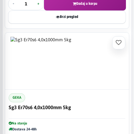
-
+
Dodaj u korpu
Brzi pregled
GEKA
Sg3 Er70s6 4,0x1000mm 5kg
Na stanju
Dostava 24-48h