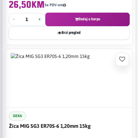
26,50KM
Sa PDV-om
-
+
Dodaj u korpu
Brzi pregled
GEKA
Žica MIG SG3 ER70S-6 1,20mm 15kg