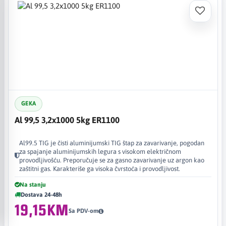
GEKA
Al 99,5 3,2x1000 5kg ER1100
Al99.5 TIG je čisti aluminijumski TIG štap za zavarivanje, pogodan
za spajanje aluminijumskih legura s visokom električnom
provodljivošću. Preporučuje se za gasno zavarivanje uz argon kao
zaštitni gas. Karakteriše ga visoka čvrstoća i provodljivost.
Na stanju
Dostava 24-48h
19,15KM
Sa PDV-om