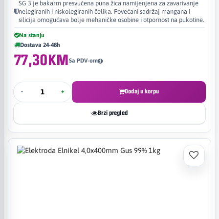
SG 3 je bakarm presvučena puna žica namijenjena za zavarivanje
nelegiranih i niskolegiranih čelika. Povećani sadržaj mangana i
silicija omogućava bolje mehaničke osobine i otpornost na pukotine.
Na stanju
Dostava 24-48h
77,30KM
Sa PDV-om
-
+
Dodaj u korpu
Brzi pregled