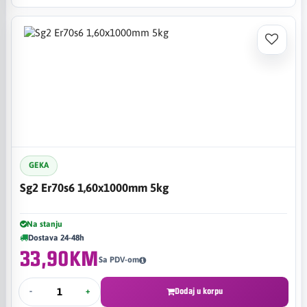
GEKA
Sg2 Er70s6 1,60x1000mm 5kg
Na stanju
Dostava 24-48h
33,90KM
Sa PDV-om
-
+
Dodaj u korpu