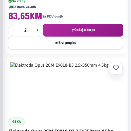
Na stanju
Dostava 24-48h
83,65KM
Sa PDV-om
-
+
Dodaj u korpu
Brzi pregled
GEKA