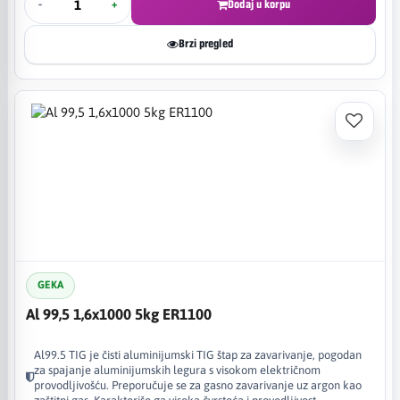
-
+
Dodaj u korpu
Brzi pregled
GEKA
Al 99,5 1,6x1000 5kg ER1100
Al99.5 TIG je čisti aluminijumski TIG štap za zavarivanje, pogodan
za spajanje aluminijumskih legura s visokom električnom
provodljivošću. Preporučuje se za gasno zavarivanje uz argon kao