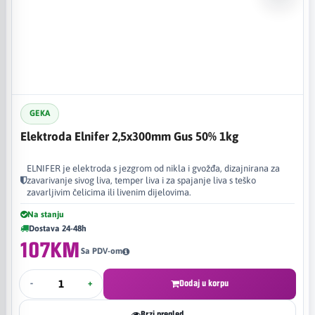
GEKA
Elektroda Elnifer 2,5x300mm Gus 50% 1kg
ELNIFER je elektroda s jezgrom od nikla i gvožđa, dizajnirana za
zavarivanje sivog liva, temper liva i za spajanje liva s teško
zavarljivim čelicima ili livenim dijelovima. ​
Na stanju
Dostava 24-48h
107KM
Sa PDV-om
-
+
Dodaj u korpu
Brzi pregled