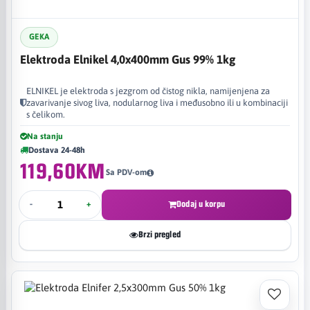
GEKA
Elektroda Elnikel 4,0x400mm Gus 99% 1kg
ELNIKEL je elektroda s jezgrom od čistog nikla, namijenjena za
zavarivanje sivog liva, nodularnog liva i međusobno ili u kombinaciji
s čelikom.
Na stanju
Dostava 24-48h
119,60KM
Sa PDV-om
-
+
Dodaj u korpu
Brzi pregled