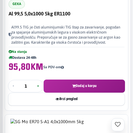
GEKA
Al 99,5 5,0x1000 5kg ER1100
Al99.5 TIG je čisti aluminijumski TIG štap za zavarivanje, pogodan
za spajanje aluminijumskih legura s visokom električnom
provodljivošću. Preporučuje se za gasno zavarivanje uz argon kao
zaštitni gas. Karakteriše ga visoka čvrstoća i provodljivost.
Na stanju
Dostava 24-48h
95,80KM
Sa PDV-om
-
+
Dodaj u korpu
Brzi pregled