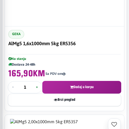
GEKA
AlMg5 1,6x1000mm 5kg ER5356
Na stanju
Dostava 24-48h
165,90KM
Sa PDV-om
-
+
Dodaj u korpu
Brzi pregled