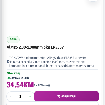
GEKA
AlMg5 2,00x1000mm 5kg ER5357
TIG/GTAW dodatni materijal AlMg5 klase ER5357 u ravnim
šipkama prečnika 2 mm i dužine 1000 mm, za zavarivanje
kompatibilnih aluminijumskih legura sa sadržajem magnezijuma.
Na stanju
Dostava 24-48h
34,54KM
Sa PDV-om
-
+
Dodaj u korpu