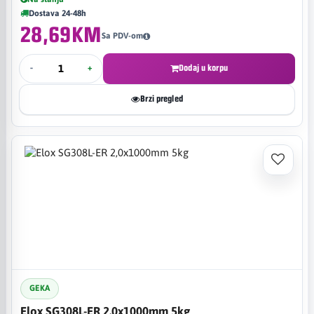
Dostava 24-48h
28,69KM
Sa PDV-om
-
+
Dodaj u korpu
Brzi pregled
GEKA
Elox SG308L-ER 2,0x1000mm 5kg