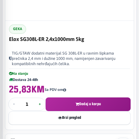
GEKA
Elox SG308L-ER 2,4x1000mm 5kg
TIG/GTAW dodatni materijal SG 308L-ER u ravnim šipkama
prečnika 2,4 mm i dužine 1000 mm, namijenjen zavarivanju
kompatibilnih nehrđajućih čelika.
Na stanju
Dostava 24-48h
25,83KM
Sa PDV-om
-
+
Dodaj u korpu
Brzi pregled