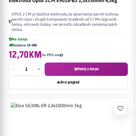
Elektroda Opus 2CM E9018-B3 2,5x350mm 4,5kg
OPUS 2 CM je bazična elektroda za zavarivanje parnih kotlova,
parnih cijevi i drugih komponenti izrađenih od Cr-Mo legiranih
čelika, nitriranih čelika i ne-termički obrađenih cementacijskih
čelika.
Na stanju
Dostava 24-48h
12,70KM
Sa PDV-om
-
+
Dodaj u korpu
Brzi pregled