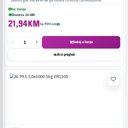
zaštitni gas. Karakteriše ga visoka čvrstoća i provodljivost.
Na stanju
Dostava 24-48h
21,94KM
Sa PDV-om
-
+
Dodaj u korpu
Brzi pregled