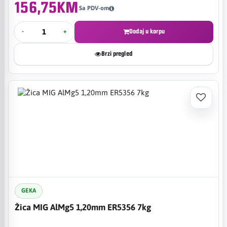
156,75KM
Sa PDV-om
-
+
Dodaj u korpu
Brzi pregled
GEKA
Žica MIG AlMg5 1,20mm ER5356 7kg