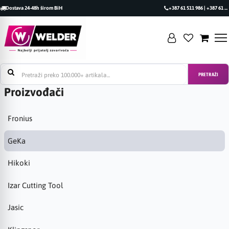
Dostava 24-48h širom BiH
+387 61 511 986 | +387 61 493 470
PRETRAŽI
Proizvođači
Fronius
GeKa
Hikoki
Izar Cutting Tool
Jasic