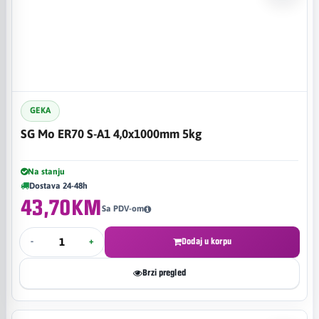
GEKA
SG Mo ER70 S-A1 4,0x1000mm 5kg
Na stanju
Dostava 24-48h
43,70KM
Sa PDV-om
-
+
Dodaj u korpu
Brzi pregled