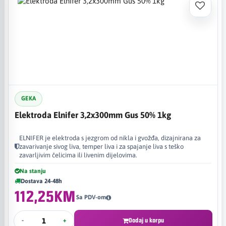
GEKA
Elektroda Elnifer 3,2x300mm Gus 50% 1kg
ELNIFER je elektroda s jezgrom od nikla i gvožđa, dizajnirana za
zavarivanje sivog liva, temper liva i za spajanje liva s teško
zavarljivim čelicima ili livenim dijelovima. ​
Na stanju
Dostava 24-48h
112,25KM
Sa PDV-om
-
+
Dodaj u korpu