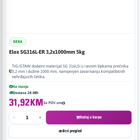
GEKA
Elox SG316L-ER 3,2x1000mm 5kg
TIG/GTAW dodatni materijal SG 316LSi u ravnim šipkama prečnika
3,2 mm i dužine 1000 mm, namijenjen zavarivanju kompatibilnih
nehrđajućih čelika.
Na stanju
Dostava 24-48h
31,92KM
Sa PDV-om
-
+
Dodaj u korpu
Brzi pregled