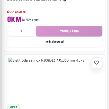
Out of Stock
0KM
Sa PDV-om
-
+
Dodaj u korpu
Brzi pregled
GEKA