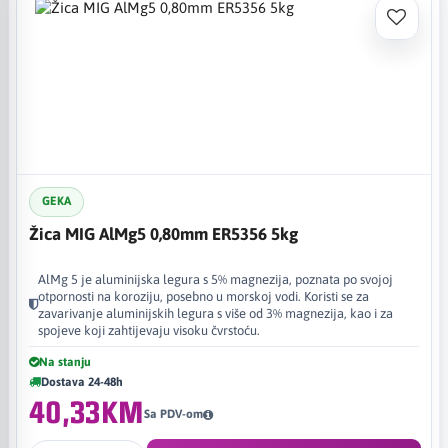
GEKA
Žica MIG AlMg5 0,80mm ER5356 5kg
AlMg 5 je aluminijska legura s 5% magnezija, poznata po svojoj
otpornosti na koroziju, posebno u morskoj vodi. Koristi se za
zavarivanje aluminijskih legura s više od 3% magnezija, kao i za
spojeve koji zahtijevaju visoku čvrstoću.
Na stanju
Dostava 24-48h
40,33KM
Sa PDV-om