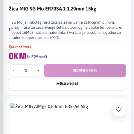
Žica MIG SG Mo ER70SA-1 1,20mm 15kg
SG Mo je niskolegirana žica za zavarivanje zaštićenim plinom,
dizajnirana za zavarivanje čelika otpornog na visoke temperature,
poput 16Mo3 i sličnih materijala. Ova žica je posebno pogodna za
radne temperature do 500°C.
Out of Stock
0KM
Sa PDV-om
-
+
Dodaj u korpu
Brzi pregled