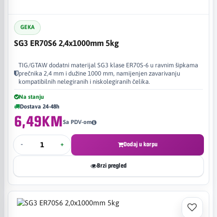
GEKA
SG3 ER70S6 2,4x1000mm 5kg
TIG/GTAW dodatni materijal SG3 klase ER70S-6 u ravnim šipkama
prečnika 2,4 mm i dužine 1000 mm, namijenjen zavarivanju
kompatibilnih nelegiranih i niskolegiranih čelika.
Na stanju
Dostava 24-48h
6,49KM
Sa PDV-om
-
+
Dodaj u korpu
Brzi pregled