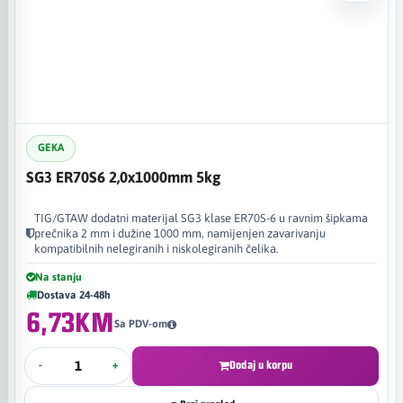
GEKA
SG3 ER70S6 2,0x1000mm 5kg
TIG/GTAW dodatni materijal SG3 klase ER70S-6 u ravnim šipkama
prečnika 2 mm i dužine 1000 mm, namijenjen zavarivanju
kompatibilnih nelegiranih i niskolegiranih čelika.
Na stanju
Dostava 24-48h
6,73KM
Sa PDV-om
-
+
Dodaj u korpu