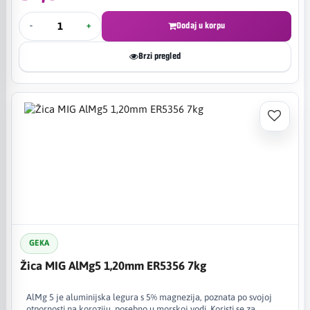
-
+
Dodaj u korpu
Brzi pregled
GEKA
Žica MIG AlMg5 1,20mm ER5356 7kg
AlMg 5 je aluminijska legura s 5% magnezija, poznata po svojoj
otpornosti na koroziju, posebno u morskoj vodi. Koristi se za