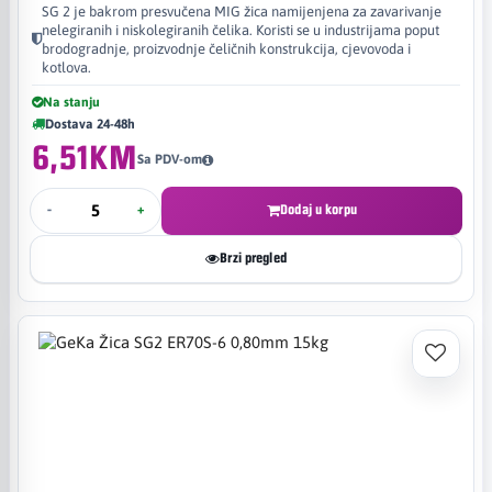
SG 2 je bakrom presvučena MIG žica namijenjena za zavarivanje
nelegiranih i niskolegiranih čelika. Koristi se u industrijama poput
brodogradnje, proizvodnje čeličnih konstrukcija, cjevovoda i
kotlova.
Na stanju
Dostava 24-48h
6,51KM
Sa PDV-om
-
+
Dodaj u korpu
Brzi pregled