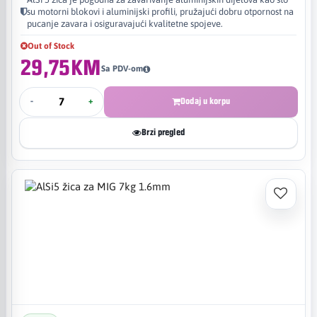
su motorni blokovi i aluminijski profili, pružajući dobru otpornost na
pucanje zavara i osiguravajući kvalitetne spojeve.
Out of Stock
29,75KM
Sa PDV-om
-
+
Dodaj u korpu
Brzi pregled