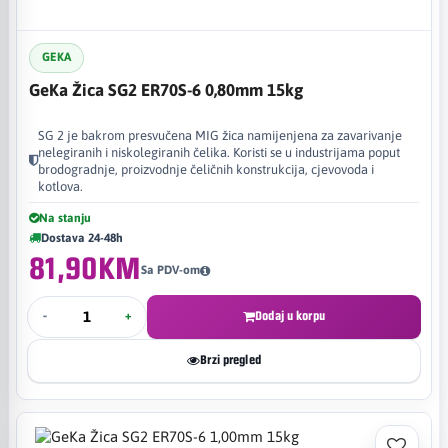
GEKA
GeKa Žica SG2 ER70S-6 0,80mm 15kg
SG 2 je bakrom presvučena MIG žica namijenjena za zavarivanje
nelegiranih i niskolegiranih čelika. Koristi se u industrijama poput
brodogradnje, proizvodnje čeličnih konstrukcija, cjevovoda i
kotlova.
Na stanju
Dostava 24-48h
81,90KM
Sa PDV-om
-
+
Dodaj u korpu
Brzi pregled