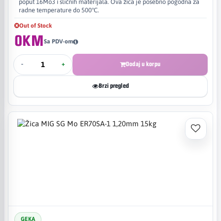
poput 16Mo3 i sličnih materijala. Ova žica je posebno pogodna za
radne temperature do 500°C.
Out of Stock
0KM
Sa PDV-om
-
+
Dodaj u korpu
Brzi pregled
GEKA