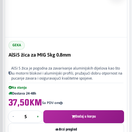
GEKA
AlSi5 žica za MIG 5kg 0.8mm
AlSi 5 žica je pogodna za zavarivanje aluminijskih dijelova kao što
su motorni blokovi i aluminijski profili, pružajući dobru otpornost na
pucanje zavara i osiguravajući kvalitetne spojeve.
Na stanju
Dostava 24-48h
37,50KM
Sa PDV-om
-
+
Dodaj u korpu
Brzi pregled