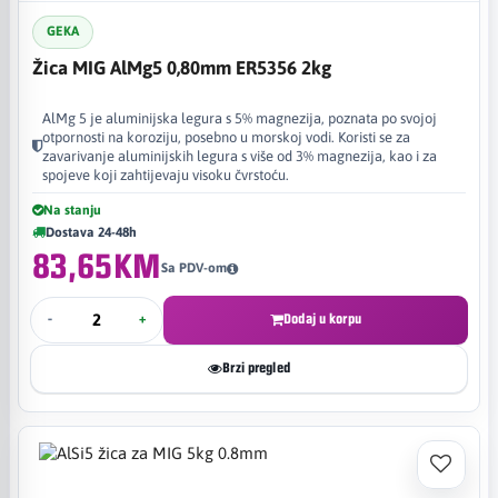
GEKA
Žica MIG AlMg5 0,80mm ER5356 2kg
AlMg 5 je aluminijska legura s 5% magnezija, poznata po svojoj
otpornosti na koroziju, posebno u morskoj vodi. Koristi se za
zavarivanje aluminijskih legura s više od 3% magnezija, kao i za
spojeve koji zahtijevaju visoku čvrstoću.
Na stanju
Dostava 24-48h
83,65KM
Sa PDV-om
-
+
Dodaj u korpu
Brzi pregled