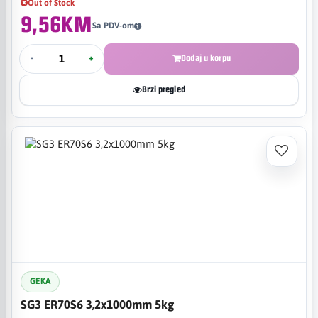
Out of Stock
9,56KM
Sa PDV-om
-
+
Dodaj u korpu
Brzi pregled
GEKA
SG3 ER70S6 3,2x1000mm 5kg