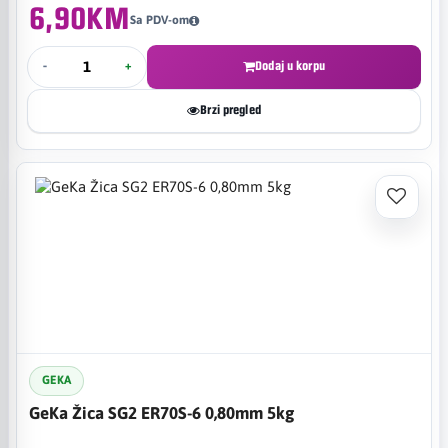
6,90KM
Sa PDV-om
-
+
Dodaj u korpu
Brzi pregled
GEKA
GeKa Žica SG2 ER70S-6 0,80mm 5kg