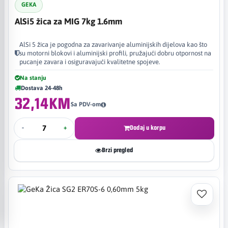
GEKA
AlSi5 žica za MIG 7kg 1.6mm
AlSi 5 žica je pogodna za zavarivanje aluminijskih dijelova kao što
su motorni blokovi i aluminijski profili, pružajući dobru otpornost na
pucanje zavara i osiguravajući kvalitetne spojeve.
Na stanju
Dostava 24-48h
32,14KM
Sa PDV-om
-
+
Dodaj u korpu
Brzi pregled