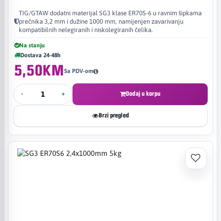
TIG/GTAW dodatni materijal SG3 klase ER70S-6 u ravnim šipkama
prečnika 3,2 mm i dužine 1000 mm, namijenjen zavarivanju
kompatibilnih nelegiranih i niskolegiranih čelika.
Na stanju
Dostava 24-48h
5,50KM
Sa PDV-om
-
+
Dodaj u korpu
Brzi pregled