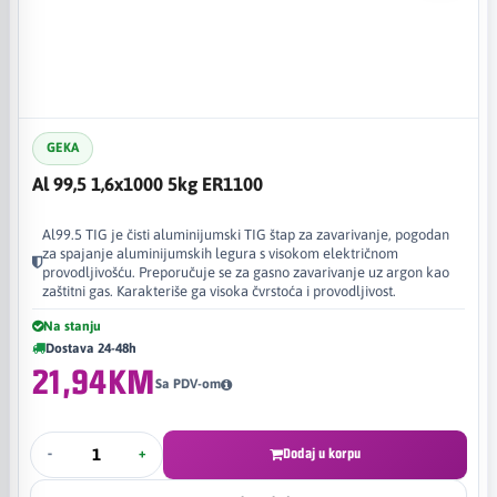
GEKA
Al 99,5 1,6x1000 5kg ER1100
Al99.5 TIG je čisti aluminijumski TIG štap za zavarivanje, pogodan
za spajanje aluminijumskih legura s visokom električnom
provodljivošću. Preporučuje se za gasno zavarivanje uz argon kao
zaštitni gas. Karakteriše ga visoka čvrstoća i provodljivost.
Na stanju
Dostava 24-48h
21,94KM
Sa PDV-om
-
+
Dodaj u korpu