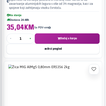
zavarivanje aluminijskih legura s više od 3% magnezija, kao i za
spojeve koji zahtijevaju visoku čvrstoću.
Na stanju
Dostava 24-48h
35,04KM
Sa PDV-om
-
+
Dodaj u korpu
Brzi pregled