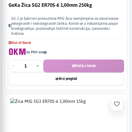
GeKa Žica SG2 ER70S-6 1,00mm 250kg
SG 2 je bakrom presvučena MIG žica namijenjena za zavarivanje
nelegiranih i niskolegiranih čelika. Koristi se u industrijama poput
brodogradnje, proizvodnje čeličnih konstrukcija, cjevovoda i
kotlova.
Out of Stock
0KM
Sa PDV-om
-
+
Dodaj u korpu
Brzi pregled