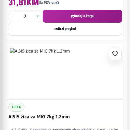
31,81KM
Sa PDV-om
-
+
Dodaj u korpu
Brzi pregled
GEKA
AlSi5 žica za MIG 7kg 1.2mm
AlSi 5 žica je pogodna za zavarivanje aluminijskih dijelova kao što