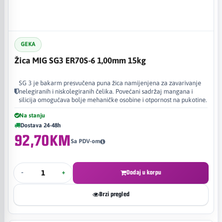
GEKA
Žica MIG SG3 ER70S-6 1,00mm 15kg
SG 3 je bakarm presvučena puna žica namijenjena za zavarivanje
nelegiranih i niskolegiranih čelika. Povećani sadržaj mangana i
silicija omogućava bolje mehaničke osobine i otpornost na pukotine.
Na stanju
Dostava 24-48h
92,70KM
Sa PDV-om
-
+
Dodaj u korpu
Brzi pregled