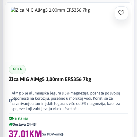
GEKA
Žica MIG AlMg5 1,00mm ER5356 7kg
AlMg 5 je aluminijska legura s 5% magnezija, poznata po svojoj
otpornosti na koroziju, posebno u morskoj vodi. Koristi se za
zavarivanje aluminijskih legura s više od 3% magnezija, kao i za
spojeve koji zahtijevaju visoku čvrstoću.
Na stanju
Dostava 24-48h
37,01KM
Sa PDV-om