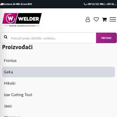
Dostava 24-48h širom BiH
+387 61 511 986 | +387 61 493 470
PRETRAŽI
Proizvođači
Fronius
GeKa
Hikoki
Izar Cutting Tool
Jasic