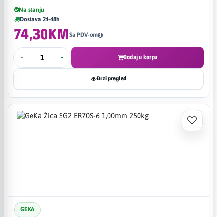
Na stanju
Dostava 24-48h
74,30KM
Sa PDV-om
-
+
Dodaj u korpu
Brzi pregled
GEKA