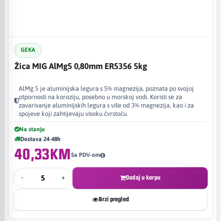
GEKA
Žica MIG AlMg5 0,80mm ER5356 5kg
AlMg 5 je aluminijska legura s 5% magnezija, poznata po svojoj
otpornosti na koroziju, posebno u morskoj vodi. Koristi se za
zavarivanje aluminijskih legura s više od 3% magnezija, kao i za
spojeve koji zahtijevaju visoku čvrstoću.
Na stanju
Dostava 24-48h
40,33KM
Sa PDV-om
-
+
Dodaj u korpu
Brzi pregled