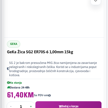
GEKA
GeKa Žica SG2 ER70S-6 1,00mm 15kg
SG 2 je bakrom presvučena MIG žica namijenjena za zavarivanje
nelegiranih i niskolegiranih čelika. Koristi se u industrijama poput
brodogradnje, proizvodnje čeličnih konstrukcija, cjevovoda i
kotlova.
Na stanju
Dostava 24-48h
61,40KM
Sa PDV-om
-
+
Dodaj u korpu