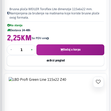
Brusna ploča WEILER Toroflex Lite dimenzije 115x6x22 mm.
Namijenjena za brušenje na mašinama koje koriste brusne ploče
ovog formata.
Na stanju
Dostava 24-48h
2,25KM
Sa PDV-om
-
+
Dodaj u korpu
Brzi pregled