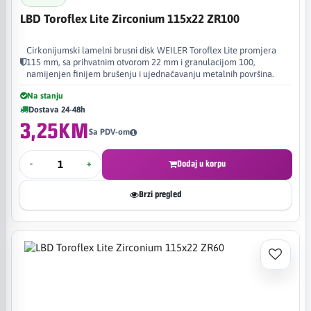
LBD Toroflex Lite Zirconium 115x22 ZR100
Cirkonijumski lamelni brusni disk WEILER Toroflex Lite promjera
115 mm, sa prihvatnim otvorom 22 mm i granulacijom 100,
namijenjen finijem brušenju i ujednačavanju metalnih površina.
Na stanju
Dostava 24-48h
3,25KM
Sa PDV-om
-
+
Dodaj u korpu
Brzi pregled