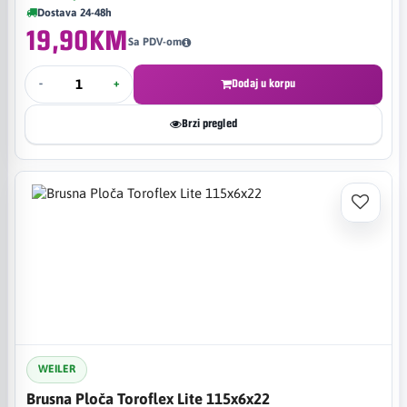
Dostava 24-48h
19,90KM
Sa PDV-om
-
+
Dodaj u korpu
Brzi pregled
WEILER
Brusna Ploča Toroflex Lite 115x6x22