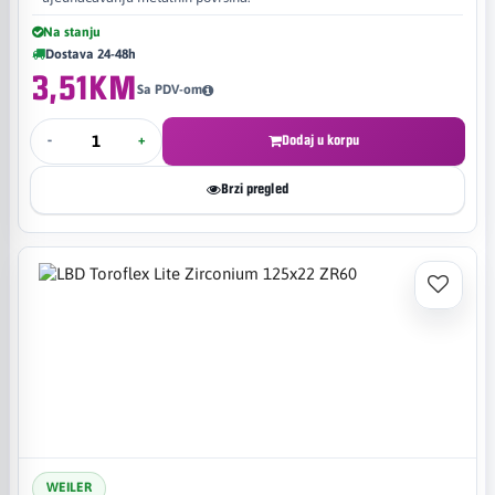
Na stanju
Dostava 24-48h
3,51KM
Sa PDV-om
-
+
Dodaj u korpu
Brzi pregled
WEILER