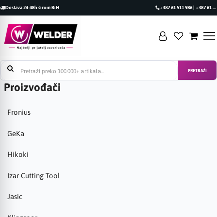
Dostava 24-48h širom BiH
+387 61 511 986 | +387 61 493 470
PRETRAŽI
Proizvođači
Fronius
GeKa
Hikoki
Izar Cutting Tool
Jasic