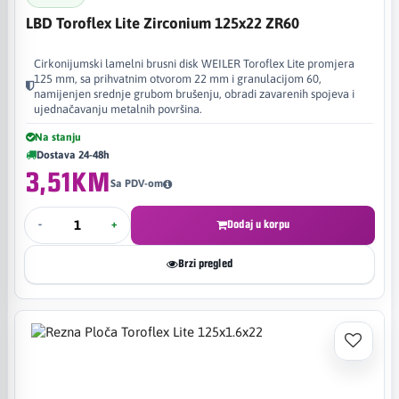
LBD Toroflex Lite Zirconium 125x22 ZR60
Cirkonijumski lamelni brusni disk WEILER Toroflex Lite promjera
125 mm, sa prihvatnim otvorom 22 mm i granulacijom 60,
namijenjen srednje grubom brušenju, obradi zavarenih spojeva i
ujednačavanju metalnih površina.
Na stanju
Dostava 24-48h
3,51KM
Sa PDV-om
-
+
Dodaj u korpu
Brzi pregled