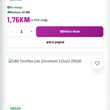
Na stanju
Dostava 24-48h
1,76KM
Sa PDV-om
-
+
Dodaj u korpu
Brzi pregled
WEILER