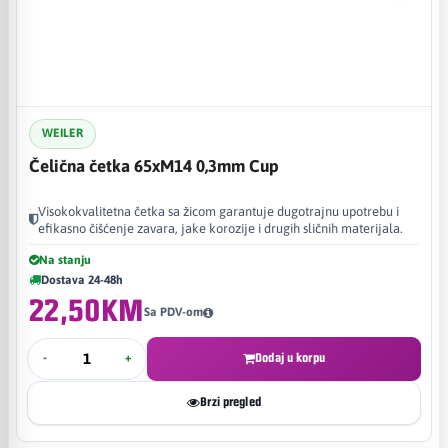
WEILER
Čelična četka 65xM14 0,3mm Cup
Visokokvalitetna četka sa žicom garantuje dugotrajnu upotrebu i
efikasno čišćenje zavara, jake korozije i drugih sličnih materijala.
Na stanju
Dostava 24-48h
22,50KM
Sa PDV-om
-
+
Dodaj u korpu
Brzi pregled