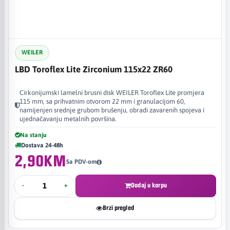
WEILER
LBD Toroflex Lite Zirconium 115x22 ZR60
Cirkonijumski lamelni brusni disk WEILER Toroflex Lite promjera
115 mm, sa prihvatnim otvorom 22 mm i granulacijom 60,
namijenjen srednje grubom brušenju, obradi zavarenih spojeva i
ujednačavanju metalnih površina.
Na stanju
Dostava 24-48h
2,90KM
Sa PDV-om
-
+
Dodaj u korpu
Brzi pregled