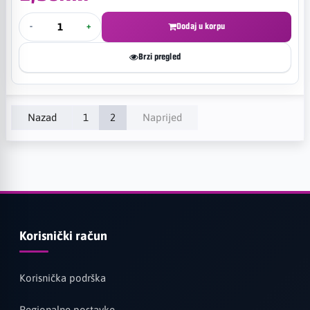
-
+
Dodaj u korpu
Brzi pregled
Nazad
1
2
Naprijed
Korisnički račun
Korisnička podrška
Regionalne postavke