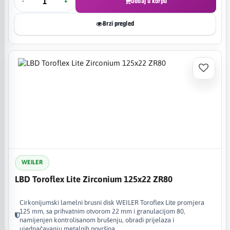
-
+
Dodaj u korpu
Brzi pregled
WEILER
LBD Toroflex Lite Zirconium 125x22 ZR80
Cirkonijumski lamelni brusni disk WEILER Toroflex Lite promjera
125 mm, sa prihvatnim otvorom 22 mm i granulacijom 80,
namijenjen kontrolisanom brušenju, obradi prijelaza i
ujednačavanju metalnih površina.