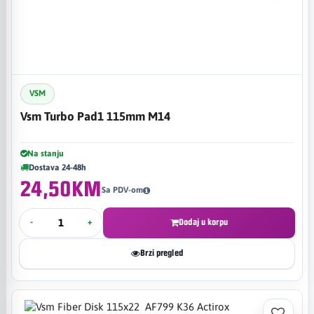
VSM
Vsm Turbo Pad1 115mm M14
Na stanju
Dostava 24-48h
24,50KM
Sa PDV-om
-
+
Dodaj u korpu
Brzi pregled