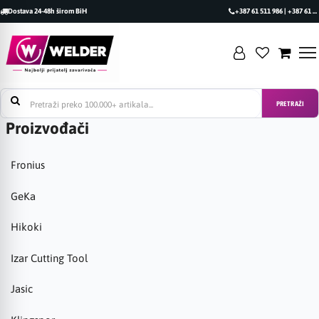
Dostava 24-48h širom BiH
+387 61 511 986 | +387 61 493 470
PRETRAŽI
Proizvođači
Fronius
GeKa
Hikoki
Izar Cutting Tool
Jasic