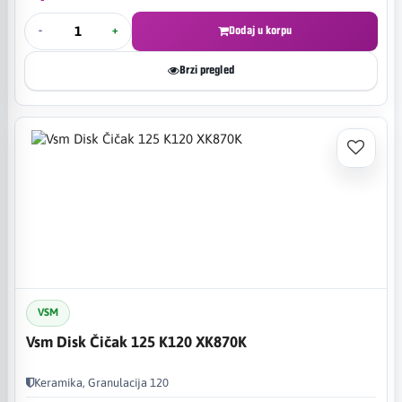
-
+
Dodaj u korpu
Brzi pregled
VSM
Vsm Disk Čičak 125 K120 XK870K
Keramika, Granulacija 120