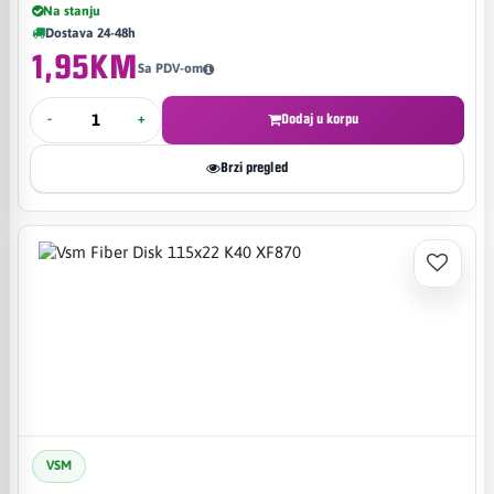
Na stanju
Dostava 24-48h
1,95KM
Sa PDV-om
-
+
Dodaj u korpu
Brzi pregled
VSM