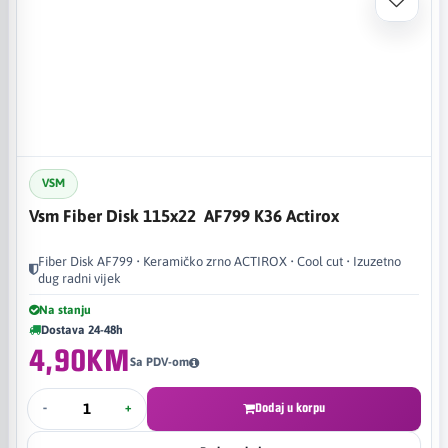
VSM
Vsm Fiber Disk 115x22 AF799 K36 Actirox
Fiber Disk AF799 • Keramičko zrno ACTIROX • Cool cut • Izuzetno
dug radni vijek
Na stanju
Dostava 24-48h
4,90KM
Sa PDV-om
-
+
Dodaj u korpu