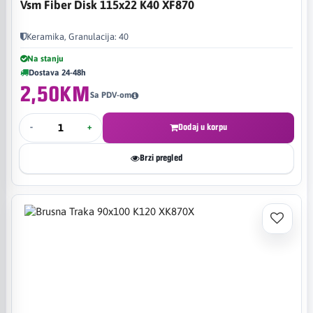
Vsm Fiber Disk 115x22 K40 XF870
Keramika, Granulacija: 40
Na stanju
Dostava 24-48h
2,50KM
Sa PDV-om
-
+
Dodaj u korpu
Brzi pregled