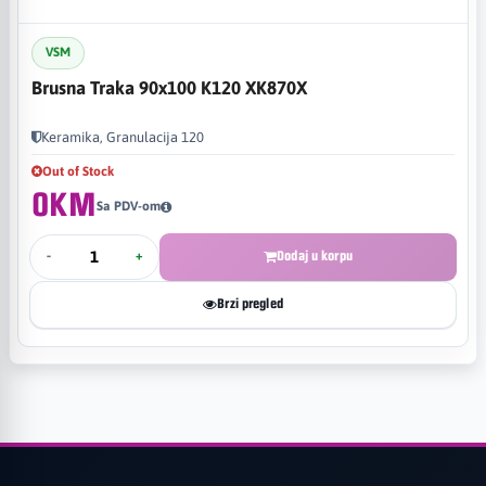
VSM
Brusna Traka 90x100 K120 XK870X
Keramika, Granulacija 120
Out of Stock
0KM
Sa PDV-om
-
+
Dodaj u korpu
Brzi pregled