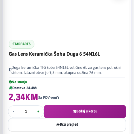
STARPARTS
Gas Lens Keramička Šoba Duga 6 54N16L
Duga keramička TIG šoba 54N16L veličine 6L za gas lens potrošni
sistem. Izlazni otvor je 9,5 mm, ukupna dužina 76 mm.
Na stanju
Dostava 24-48h
2,34KM
Sa PDV-om
-
+
Dodaj u korpu
Brzi pregled