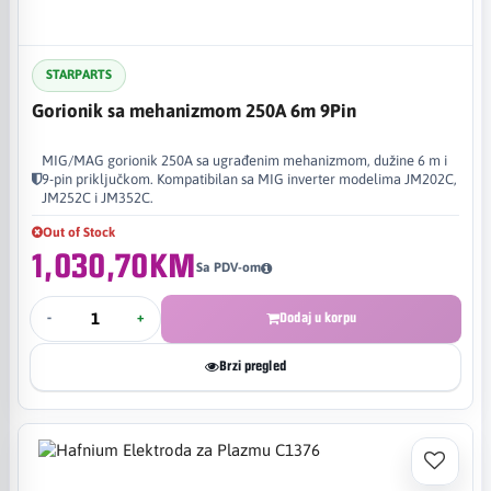
STARPARTS
Gorionik sa mehanizmom 250A 6m 9Pin
MIG/MAG gorionik 250A sa ugrađenim mehanizmom, dužine 6 m i
9-pin priključkom. Kompatibilan sa MIG inverter modelima JM202C,
JM252C i JM352C.
Out of Stock
1,030,70KM
Sa PDV-om
-
+
Dodaj u korpu
Brzi pregled