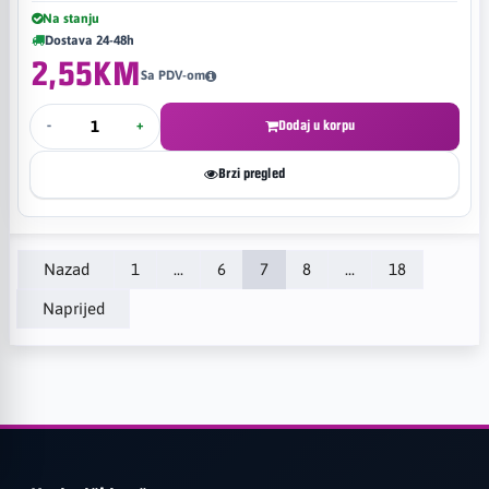
Na stanju
Dostava 24-48h
2,55KM
Sa PDV-om
-
+
Dodaj u korpu
Brzi pregled
Nazad
1
...
6
7
8
...
18
Naprijed