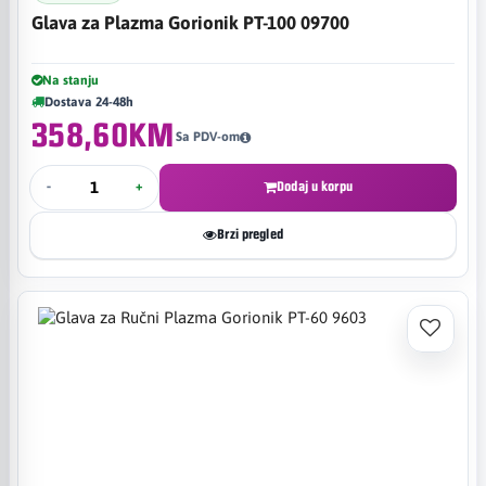
Glava za Plazma Gorionik PT-100 09700
Na stanju
Dostava 24-48h
358,60KM
Sa PDV-om
-
+
Dodaj u korpu
Brzi pregled