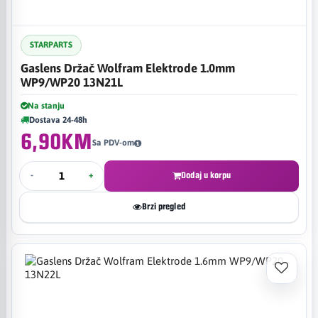
STARPARTS
Gaslens Držač Wolfram Elektrode 1.0mm
WP9/WP20 13N21L
Na stanju
Dostava 24-48h
6,90KM
Sa PDV-om
-
+
Dodaj u korpu
Brzi pregled