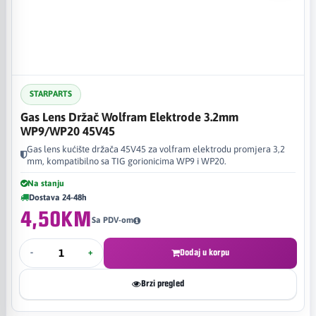
STARPARTS
Gas Lens Držač Wolfram Elektrode 3.2mm
WP9/WP20 45V45
Gas lens kućište držača 45V45 za volfram elektrodu promjera 3,2
mm, kompatibilno sa TIG gorionicima WP9 i WP20.
Na stanju
Dostava 24-48h
4,50KM
Sa PDV-om
-
+
Dodaj u korpu
Brzi pregled