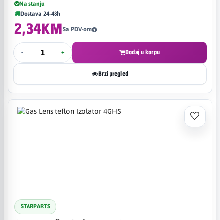
Na stanju
Dostava 24-48h
2,34KM
Sa PDV-om
-
+
Dodaj u korpu
Brzi pregled
STARPARTS