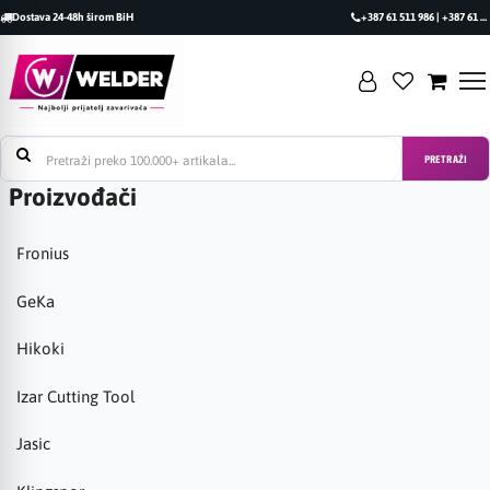
Dostava 24-48h širom BiH
+387 61 511 986 | +387 61 493 470
PRETRAŽI
Proizvođači
Fronius
GeKa
Hikoki
Izar Cutting Tool
Jasic