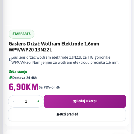
STARPARTS
Gaslens Držač Wolfram Elektrode 1.6mm
WP9/WP20 13N22L
Gas lens držač wolfram elektrode 13N22L za TIG gorionike
WP9/WP20. Namijenjen za wolfram elektrodu prečnika 1,6 mm.
Na stanju
Dostava 24-48h
6,90KM
Sa PDV-om
-
+
Dodaj u korpu
Brzi pregled