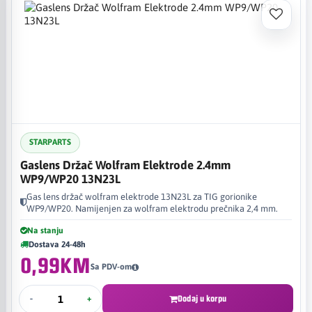
STARPARTS
Gaslens Držač Wolfram Elektrode 2.4mm
WP9/WP20 13N23L
Gas lens držač wolfram elektrode 13N23L za TIG gorionike
WP9/WP20. Namijenjen za wolfram elektrodu prečnika 2,4 mm.
Na stanju
Dostava 24-48h
0,99KM
Sa PDV-om
-
+
Dodaj u korpu