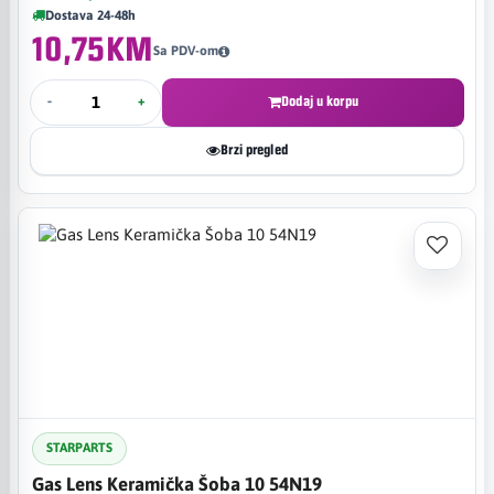
Dostava 24-48h
10,75KM
Sa PDV-om
-
+
Dodaj u korpu
Brzi pregled
STARPARTS
Gas Lens Keramička Šoba 10 54N19