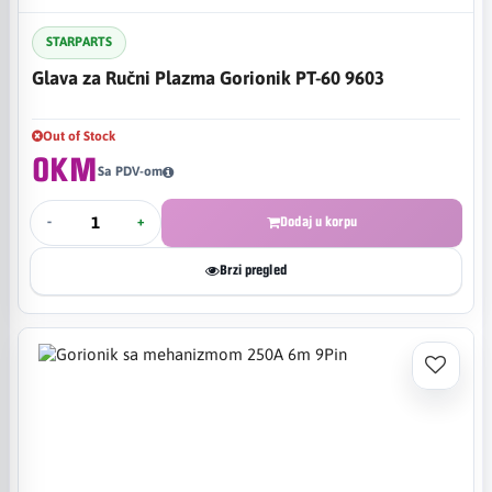
STARPARTS
Glava za Ručni Plazma Gorionik PT-60 9603
Out of Stock
0KM
Sa PDV-om
-
+
Dodaj u korpu
Brzi pregled