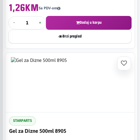
1,26KM
Sa PDV-om
-
+
Dodaj u korpu
Brzi pregled
STARPARTS
Gel za Dizne 500ml 8905