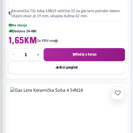
Keramička TIG šoba 54N19 veličine 10 za gas lens potrošni sistem.
Izlazni otvor je 19 mm, ukupna dužina 42 mm.
Na stanju
Dostava 24-48h
1,65KM
Sa PDV-om
-
+
Dodaj u korpu
Brzi pregled