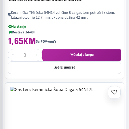
Keramička TIG šoba 54N14 veličine 8 za gas lens potrošni sistem.
Izlazni otvor je 12,7 mm, ukupna dužina 42 mm.
Na stanju
Dostava 24-48h
1,65KM
Sa PDV-om
-
+
Dodaj u korpu
Brzi pregled