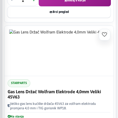
-
+
Dodaj u korpu
Brzi pregled
STARPARTS
Gas Lens Držač Wolfram Elektrode 4,0mm Veliki
45V63
Veliko gas lens kućište držača 45V63 za volfram elektrodu
promjera 4,0 mm i TIG gorionik WP18.
Na stanju