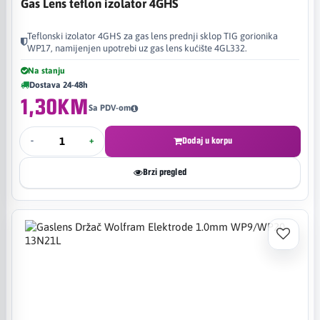
Gas Lens teflon izolator 4GHS
Teflonski izolator 4GHS za gas lens prednji sklop TIG gorionika
WP17, namijenjen upotrebi uz gas lens kućište 4GL332.
Na stanju
Dostava 24-48h
1,30KM
Sa PDV-om
-
+
Dodaj u korpu
Brzi pregled