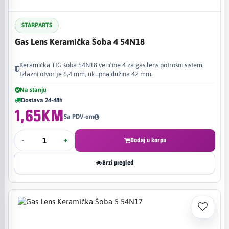
STARPARTS
Gas Lens Keramička Šoba 4 54N18
Keramička TIG šoba 54N18 veličine 4 za gas lens potrošni sistem.
Izlazni otvor je 6,4 mm, ukupna dužina 42 mm.
Na stanju
Dostava 24-48h
1,65KM
Sa PDV-om
-
+
Dodaj u korpu
Brzi pregled