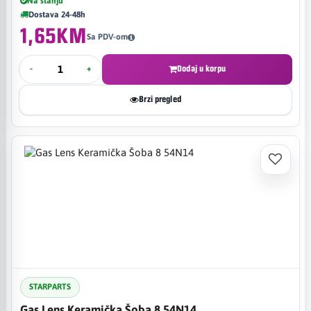
Na stanju
Dostava 24-48h
1,65KM
Sa PDV-om
-
+
Dodaj u korpu
Brzi pregled
STARPARTS
Gas Lens Keramička Šoba 8 54N14