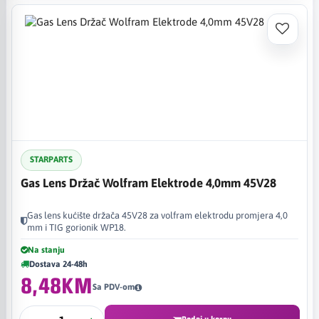
STARPARTS
Gas Lens Držač Wolfram Elektrode 4,0mm 45V28
Gas lens kućište držača 45V28 za volfram elektrodu promjera 4,0
mm i TIG gorionik WP18.
Na stanju
Dostava 24-48h
8,48KM
Sa PDV-om