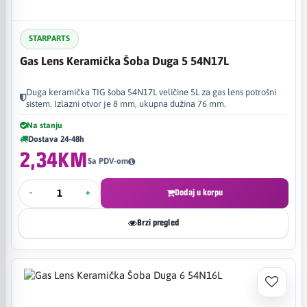
STARPARTS
Gas Lens Keramička Šoba Duga 5 54N17L
Duga keramička TIG šoba 54N17L veličine 5L za gas lens potrošni
sistem. Izlazni otvor je 8 mm, ukupna dužina 76 mm.
Na stanju
Dostava 24-48h
2,34KM
Sa PDV-om
-
+
Dodaj u korpu
Brzi pregled