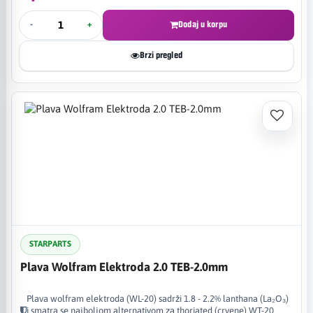
-
+
Dodaj u korpu
Brzi pregled
STARPARTS
Plava Wolfram Elektroda 2.0 TEB-2.0mm
Plava wolfram elektroda (WL-20) sadrži 1.8 - 2.2% lanthana (La₂O₃)
i smatra se najboljom alternativom za thoriated (crvene) WT-20