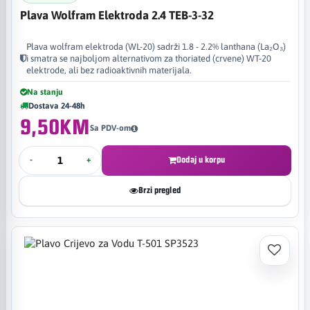
Plava Wolfram Elektroda 2.4 TEB-3-32
Plava wolfram elektroda (WL-20) sadrži 1.8 - 2.2% lanthana (La₂O₃)
i smatra se najboljom alternativom za thoriated (crvene) WT-20
elektrode, ali bez radioaktivnih materijala.
Na stanju
Dostava 24-48h
9,50KM
Sa PDV-om
-
+
Dodaj u korpu
Brzi pregled