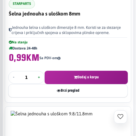
STARPARTS
Šelna jednouha s uloškom 8mm
Jednouha šelna s uloškom dimenzije 8 mm. Koristi se za stezanje
crijeva i priključnih spojeva u sklopovima plinske opreme.
Na stanju
Dostava 24-48h
0,99KM
Sa PDV-om
-
+
Dodaj u korpu
Brzi pregled