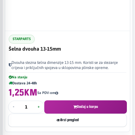
STARPARTS
Šelna dvouha 13-15mm
Dvouha stezna šelna dimenzije 13-15 mm. Koristi se za stezanje
crijeva i priključnih spojeva u sklopovima plinske opreme.
Na stanju
Dostava 24-48h
1,25KM
Sa PDV-om
-
+
Dodaj u korpu
Brzi pregled