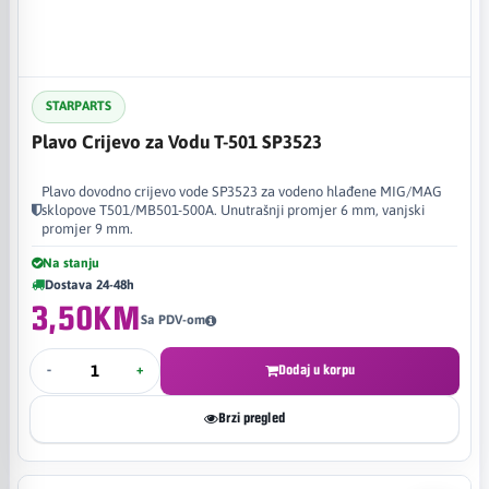
STARPARTS
Plavo Crijevo za Vodu T-501 SP3523
Plavo dovodno crijevo vode SP3523 za vodeno hlađene MIG/MAG
sklopove T501/MB501-500A. Unutrašnji promjer 6 mm, vanjski
promjer 9 mm.
Na stanju
Dostava 24-48h
3,50KM
Sa PDV-om
-
+
Dodaj u korpu
Brzi pregled