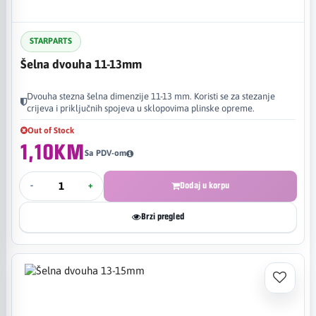
STARPARTS
Šelna dvouha 11-13mm
Dvouha stezna šelna dimenzije 11-13 mm. Koristi se za stezanje
crijeva i priključnih spojeva u sklopovima plinske opreme.
Out of Stock
1,10KM
Sa PDV-om
-
+
Dodaj u korpu
Brzi pregled