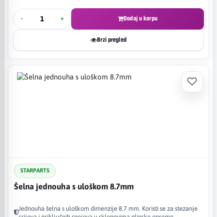
-
+
Dodaj u korpu
Brzi pregled
STARPARTS
Šelna jednouha s uloškom 8.7mm
Jednouha šelna s uloškom dimenzije 8.7 mm. Koristi se za stezanje
crijeva i priključnih spojeva u sklopovima plinske opreme.