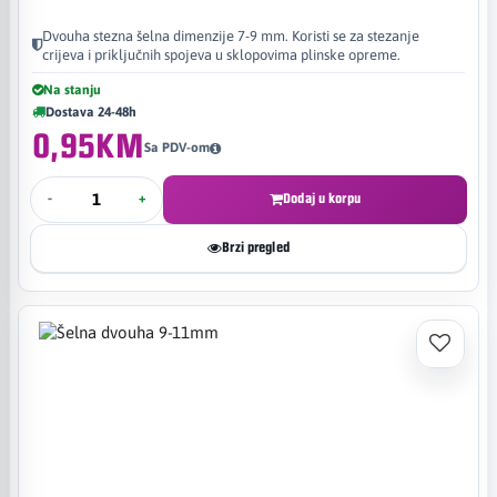
Dvouha stezna šelna dimenzije 7-9 mm. Koristi se za stezanje
crijeva i priključnih spojeva u sklopovima plinske opreme.
Na stanju
Dostava 24-48h
0,95KM
Sa PDV-om
-
+
Dodaj u korpu
Brzi pregled