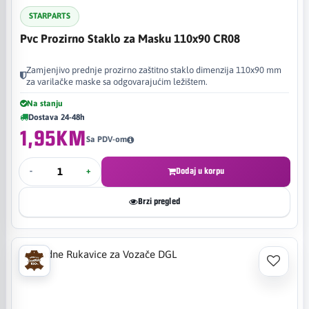
STARPARTS
Pvc Prozirno Staklo za Masku 110x90 CR08
Zamjenjivo prednje prozirno zaštitno staklo dimenzija 110x90 mm
za varilačke maske sa odgovarajućim ležištem.
Na stanju
Dostava 24-48h
1,95KM
Sa PDV-om
-
+
Dodaj u korpu
Brzi pregled