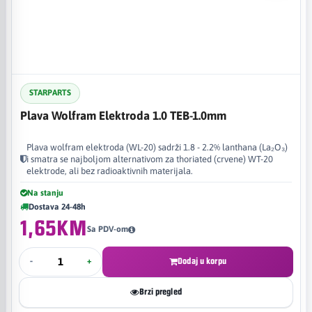
STARPARTS
Plava Wolfram Elektroda 1.0 TEB-1.0mm
Plava wolfram elektroda (WL-20) sadrži 1.8 - 2.2% lanthana (La₂O₃)
i smatra se najboljom alternativom za thoriated (crvene) WT-20
elektrode, ali bez radioaktivnih materijala.
Na stanju
Dostava 24-48h
1,65KM
Sa PDV-om
-
+
Dodaj u korpu
Brzi pregled