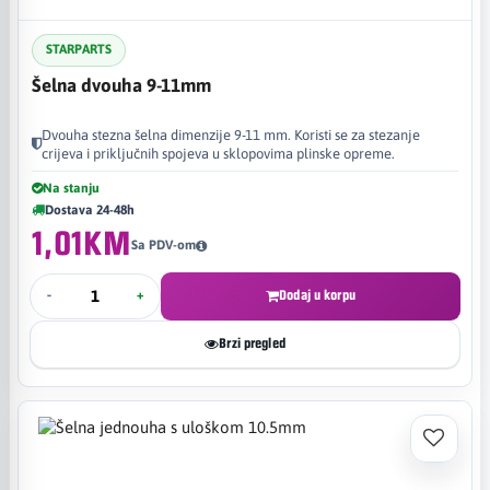
STARPARTS
Šelna dvouha 9-11mm
Dvouha stezna šelna dimenzije 9-11 mm. Koristi se za stezanje
crijeva i priključnih spojeva u sklopovima plinske opreme.
Na stanju
Dostava 24-48h
1,01KM
Sa PDV-om
-
+
Dodaj u korpu
Brzi pregled