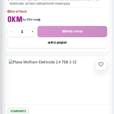
elektrode, ali bez radioaktivnih materijala.
Out of Stock
0KM
Sa PDV-om
-
+
Dodaj u korpu
Brzi pregled
STARPARTS