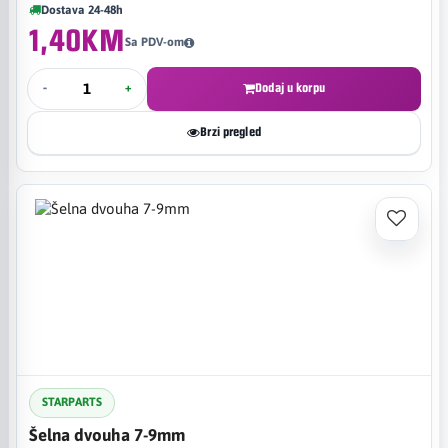
Dostava 24-48h
1,40KM
Sa PDV-om
-
+
Dodaj u korpu
Brzi pregled
STARPARTS
Šelna dvouha 7-9mm