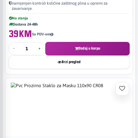
namijenjen kontroli količine zaštitnog plina u opremi za
zavarivanje.
Na stanju
Dostava 24-48h
39KM
Sa PDV-om
-
+
Dodaj u korpu
Brzi pregled