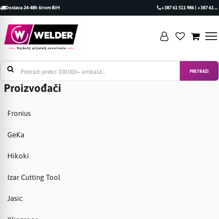
Dostava 24-48h širom BiH
+387 61 511 986 | +387 61 493 470
PRETRAŽI
Proizvođači
Fronius
GeKa
Hikoki
Izar Cutting Tool
Jasic