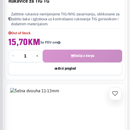
Rukavice za TIG TG
Zaštitne rukavice namijenjene TIG/WIG zavarivanju, oblikovane za
zaštitu šaka i zglobova uz kontrolisano rukovanje TIG gorionikom i
dodatnim materijalom.
Out of Stock
15,70KM
Sa PDV-om
-
+
Dodaj u korpu
Brzi pregled