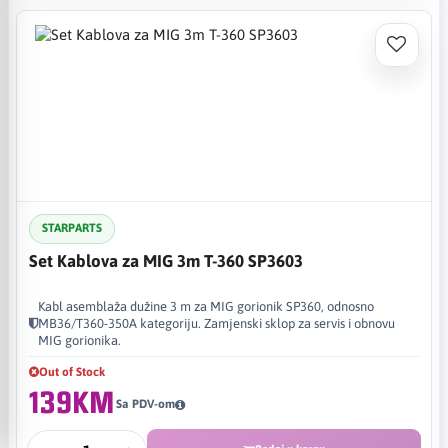
STARPARTS
Set Kablova za MIG 3m T-360 SP3603
Kabl asemblaža dužine 3 m za MIG gorionik SP360, odnosno
MB36/T360-350A kategoriju. Zamjenski sklop za servis i obnovu
MIG gorionika.
Out of Stock
139KM
Sa PDV-om