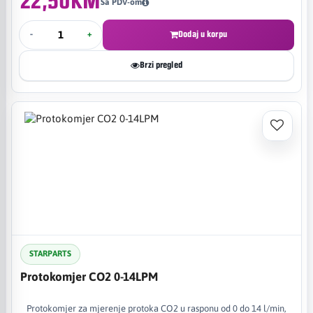
22,50KM
Sa PDV-om
-
+
Dodaj u korpu
Brzi pregled
STARPARTS
Protokomjer CO2 0-14LPM
Protokomjer za mjerenje protoka CO2 u rasponu od 0 do 14 l/min,