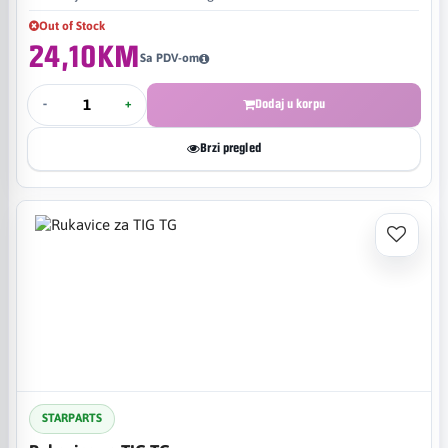
Out of Stock
24,10KM
Sa PDV-om
-
+
Dodaj u korpu
Brzi pregled
STARPARTS