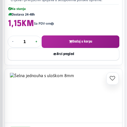
Na stanju
Dostava 24-48h
1,15KM
Sa PDV-om
-
+
Dodaj u korpu
Brzi pregled