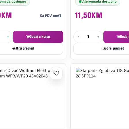
komada dostupno
Više komada dostupno
50KM
11,50KM
Sa PDV-om
+
Dodaj u korpu
-
+
Dodaj
Brzi pregled
Brzi pregled