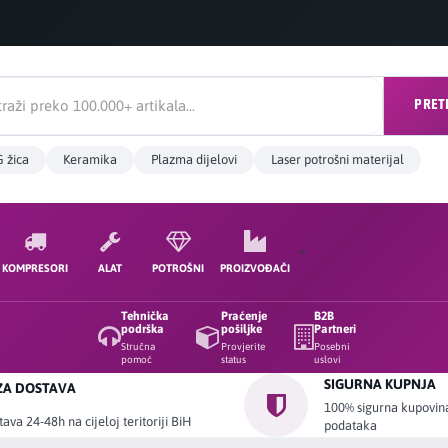
PRET
 žica
Keramika
Plazma dijelovi
Laser potrošni materijal
KOMPRESORI
ALAT
POTROŠNI
PROIZVOĐAČI
Tehnička
Praćenje
B2B
podrška
pošiljke
Partneri
Stručna
Provjerite
Posebni
pomoć
status
uslovi
SIGURNA KUPNJA
ZA DOSTAVA
100% sigurna kupovina 
ava 24-48h na cijeloj teritoriji BiH
podataka