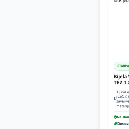
STARP
Bijela
TEZ-1-
Bijela 
(CeO₂) i
zavariva
materij
Na stan
Dostav