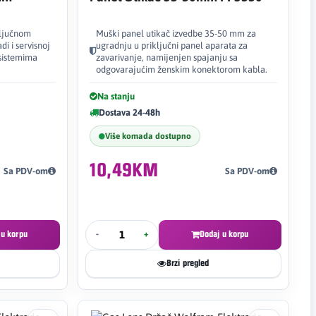
ključnom
Muški panel utikač izvedbe 35-50 mm za
i i servisnoj
ugradnju u priključni panel aparata za
 sistemima
zavarivanje, namijenjen spajanju sa
odgovarajućim ženskim konektorom kabla.
Na stanju
Dostava 24-48h
Više komada dostupno
10,49KM
Sa PDV-om
Sa PDV-om
 u korpu
-
+
Dodaj u korpu
Brzi pregled