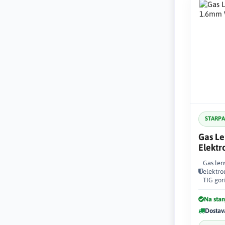
STARP
Gas Le
Elekt
45V11
Gas len
elektro
TIG gor
Na stan
Dostav