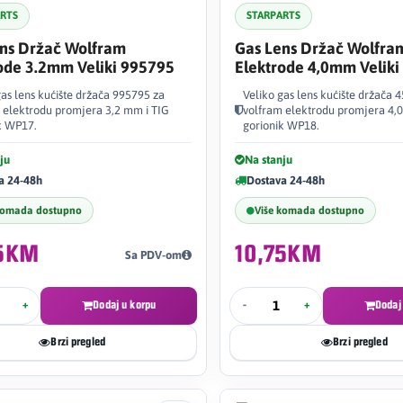
ARTS
STARPARTS
ns Držač Wolfram
Gas Lens Držač Wolfra
ode 3.2mm Veliki 995795
Elektrode 4,0mm Veliki
gas lens kućište držača 995795 za
Veliko gas lens kućište držača 
 elektrodu promjera 3,2 mm i TIG
volfram elektrodu promjera 4,
k WP17.
gorionik WP18.
ju
Na stanju
a 24-48h
Dostava 24-48h
komada dostupno
Više komada dostupno
75KM
10,75KM
Sa PDV-om
+
Dodaj u korpu
-
+
Dodaj
Brzi pregled
Brzi pregled