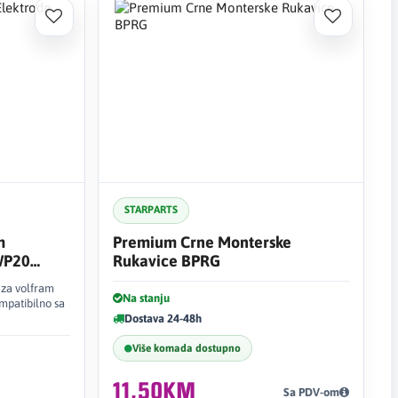
STARPARTS
m
Premium Crne Monterske
WP20
Rukavice BPRG
 za volfram
Na stanju
mpatibilno sa
Dostava 24-48h
Više komada dostupno
11,50KM
Sa PDV-om