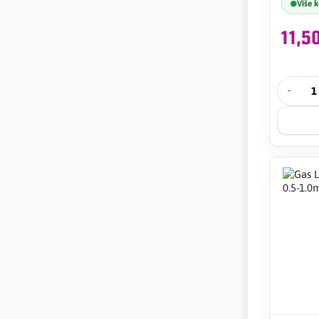
Više 
11,
-