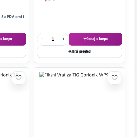
Sa PDV-om
 u korpu
-
+
Dodaj u korpu
Brzi pregled