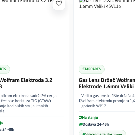
ARTS
STARPARTS
 Wolfram Elektroda 3.2
Gas Lens Držač Wolfra
8
Elektrode 1.6mm Velik
wolfram elektroda sadrži 2% cerija
Veliko gas lens kućište držača 
 često se koristi za TIG (GTAW)
volfram elektrodu promjera 1,
nje kod niskih struja i tankih
gorionik WP17.
ala.
Na stanju
ju
Dostava 24-48h
a 24-48h
Više komada dostupno