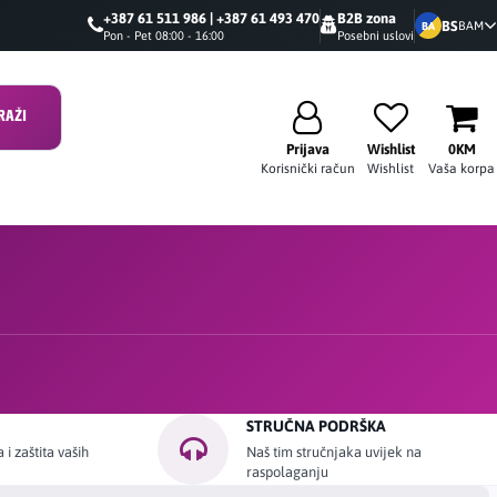
+387 61 511 986 | +387 61 493 470
B2B zona
BS
BAM
BA
Pon - Pet 08:00 - 16:00
Posebni uslovi
RAŽI
Prijava
Wishlist
0KM
Korisnički račun
Wishlist
Vaša korpa
STRUČNA PODRŠKA
i zaštita vaših
Naš tim stručnjaka uvijek na
raspolaganju