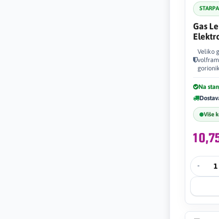
STARP
Gas Le
Elektr
Veliko 
volfram
gorioni
Na stan
Dostav
Više 
10,
-