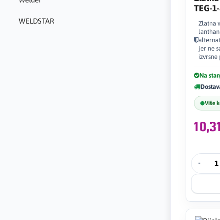
TEG-1
WELDSTAR
Zlatna 
lanthan
alterna
jer ne 
izvrsne
Na stan
Dostav
Više 
10,
-