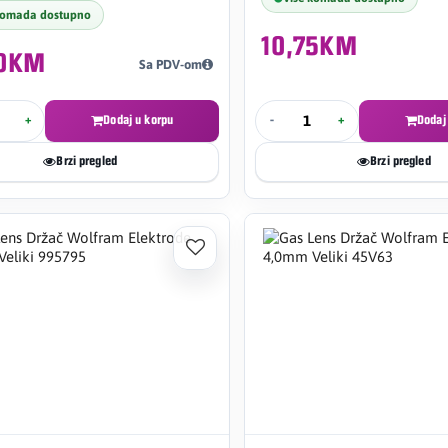
komada dostupno
10,75KM
60KM
Sa PDV-om
+
Dodaj u korpu
-
+
Dodaj
Brzi pregled
Brzi pregled