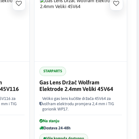
STARPARTS
m
Gas Lens Držač Wolfram
i 45V116
Elektrode 2.4mm Veliki 45V64
45V116 za
Veliko gas lens kućište držača 45V64 za
6 mm i TIG
volfram elektrodu promjera 2,4 mm i TIG
gorionik WP17.
Na stanju
Dostava 24-48h
Više komada dostupno