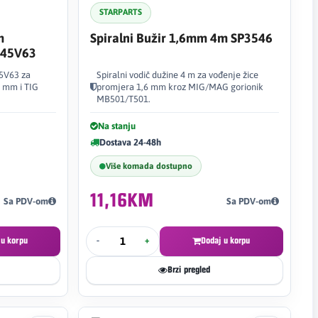
STARPARTS
m
Spiralni Bužir 1,6mm 4m SP3546
 45V63
45V63 za
Spiralni vodič dužine 4 m za vođenje žice
0 mm i TIG
promjera 1,6 mm kroz MIG/MAG gorionik
MB501/T501.
Na stanju
Dostava 24-48h
Više komada dostupno
11,16KM
Sa PDV-om
Sa PDV-om
 u korpu
-
+
Dodaj u korpu
Brzi pregled