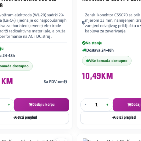
-8
wolfram elektroda (WL-20) sadrži 2%
Ženski konektor CS5070 sa pri
a (La₂O₃) i jedna je od najpopularnijih
mjerom 13 mm, namijenjen izrad
tiva za thoriated (crvene) elektrode
zamjeni odvojivog priključka u
sadrži radioaktivne materijale, a pruža
kablova za zavarivanje.
 performanse na AC i DC struji.
Na stanju
ju
Dostava 24-48h
a 24-48h
Više komada dostupno
komada dostupno
10,49KM
31KM
Sa PDV-om
+
Dodaj u korpu
-
+
Dodaj
Brzi pregled
Brzi pregled