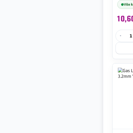
Više 
10,
-