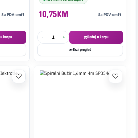
10,75KM
Sa PDV-om
Sa PDV-om
 u korpu
-
+
Dodaj u korpu
Brzi pregled