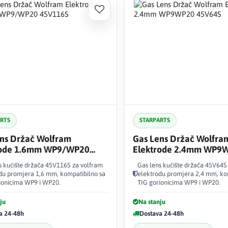
ARTS
STARPARTS
ns Držač Wolfram
Gas Lens Držač Wolfra
rode 1.6mm WP9/WP20
Elektrode 2.4mm WP9
6S
45V64S
s kućište držača 45V116S za volfram
Gas lens kućište držača 45V64S
du promjera 1,6 mm, kompatibilno sa
elektrodu promjera 2,4 mm, ko
ionicima WP9 i WP20.
TIG gorionicima WP9 i WP20.
ju
Na stanju
a 24-48h
Dostava 24-48h