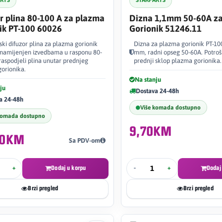
ARTS
STARPARTS
r plina 80-100 A za plazma
Dizna 1,1mm 50-60A z
ik PT-100 60026
Gorionik 51246.11
ki difuzor plina za plazma gorionik
Dizna za plazma gorionik PT-100
 namijenjen izvedbama u rasponu 80-
mm, radni opseg 50-60A. Potrošn
 raspodjeli plina unutar prednjeg
prednji sklop plazma gorionika.
gorionika.
Na stanju
ju
Dostava 24-48h
a 24-48h
Više komada dostupno
komada dostupno
9,70KM
90KM
Sa PDV-om
+
Dodaj u korpu
-
+
Dodaj
Brzi pregled
Brzi pregled