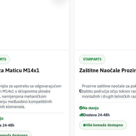
ARTS
STARPARTS
za Maticu M14x1
Zaštitne Naočale Prozi
nipla za upotrebu sa odgovarajućom
Prozirne zaštitne naočale za pok
 M14x1 u sklopovima plinske
zaštitu područja očiju tokom ra
, namijenjena mehaničkom
montažnih i drugih tehničkih ra
anju međusobno kompatibilnih
čnih elemenata.
Na stanju
Dostava 24-48h
ju
a 24-48h
Više komada dostupno
komada dostupno