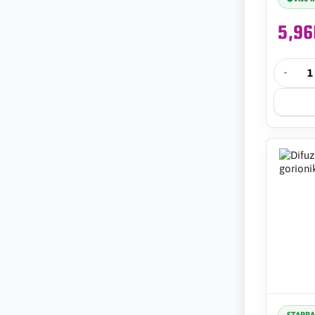
5,9
-