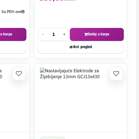
Sa PDV-om
 u korpu
-
+
Dodaj u korpu
Brzi pregled