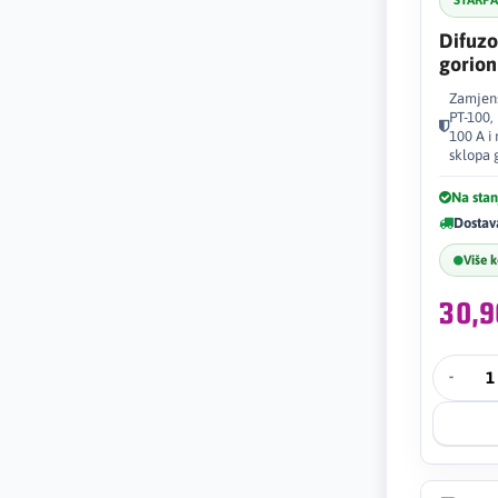
STARP
Difuzo
gorion
Zamjens
PT-100,
100 A i
sklopa 
Na stan
Dostav
Više 
30,
-