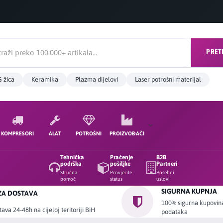
PRET
 žica
Keramika
Plazma dijelovi
Laser potrošni materijal
KOMPRESORI
ALAT
POTROŠNI
PROIZVOĐAČI
Tehnička
Praćenje
B2B
podrška
pošiljke
Partneri
Stručna
Provjerite
Posebni
pomoć
status
uslovi
SIGURNA KUPNJA
ZA DOSTAVA
100% sigurna kupovina 
ava 24-48h na cijeloj teritoriji BiH
podataka