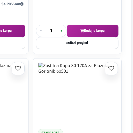
Sa PDV-om
 u korpu
-
+
Dodaj u korpu
Brzi pregled