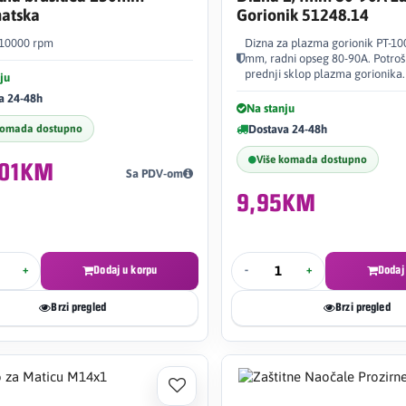
atska
Gorionik 51248.14
 10000 rpm
Dizna za plazma gorionik PT-100
mm, radni opseg 80-90A. Potrošn
prednji sklop plazma gorionika.
ju
a 24-48h
Na stanju
komada dostupno
Dostava 24-48h
Više komada dostupno
,01KM
Sa PDV-om
9,95KM
+
Dodaj u korpu
-
+
Dodaj
Brzi pregled
Brzi pregled