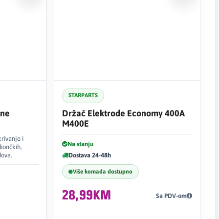
STARPARTS
rne
Držač Elektrode Economy 400A
M400E
rivanje i
Na stanju
diončkih,
dova.
Dostava 24-48h
Više komada dostupno
28,99KM
Sa PDV-om