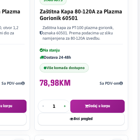
STARPARTS
a Plazma
Zaštitna Kapa 80-120A za Plazma
Gorionik 60501
, otvor 1,2
Zaštitna kapa za PT-100 plazma gorionik,
i dio za
oznaka 60501. Prema podacima uz sliku
namijenjena za 80-120A izvedbu.
Na stanju
Dostava 24-48h
Više komada dostupno
78,98KM
Sa PDV-om
Sa PDV-om
 u korpu
-
+
Dodaj u korpu
Brzi pregled