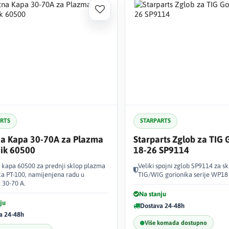
ARTS
STARPARTS
na Kapa 30-70A za Plazma
Starparts Zglob za TIG 
ik 60500
18-26 SP9114
a kapa 60500 za prednji sklop plazma
Veliki spojni zglob SP9114 za s
ka PT-100, namijenjena radu u
TIG/WIG gorionika serije WP18
 30-70 A.
Na stanju
ju
Dostava 24-48h
a 24-48h
Više komada dostupno