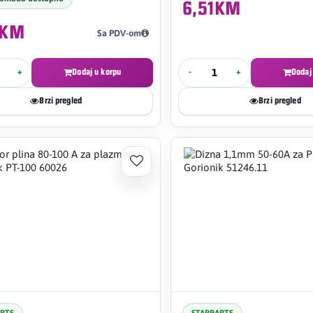
6,51KM
6KM
Sa PDV-om
+
Dodaj u korpu
-
+
Dodaj
Brzi pregled
Brzi pregled