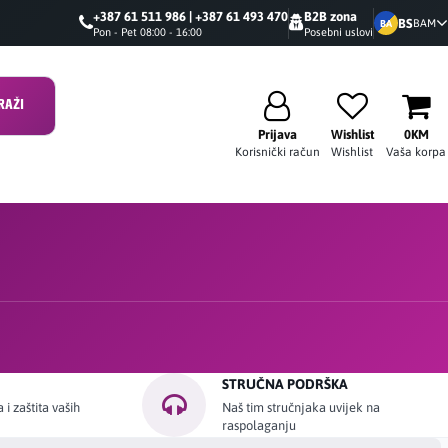
+387 61 511 986 | +387 61 493 470
B2B zona
BS
BAM
BA
Pon - Pet 08:00 - 16:00
Posebni uslovi
RAŽI
Prijava
Wishlist
0KM
Korisnički račun
Wishlist
Vaša korpa
STRUČNA PODRŠKA
i zaštita vaših
Naš tim stručnjaka uvijek na
raspolaganju