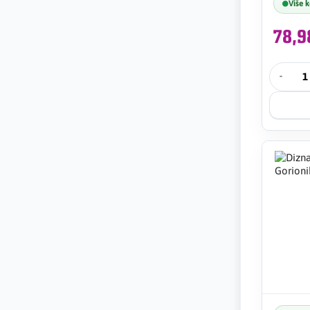
Više 
78,
-