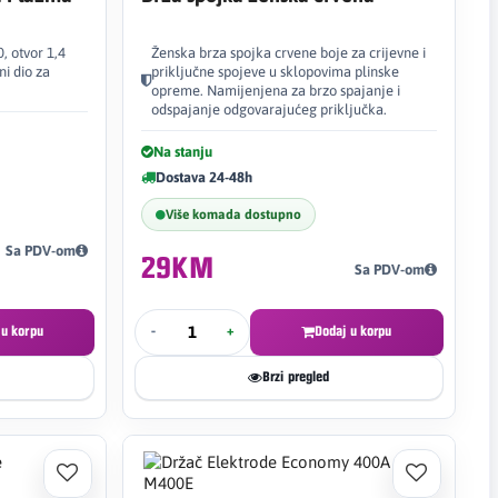
, otvor 1,4
Ženska brza spojka crvene boje za crijevne i
i dio za
priključne spojeve u sklopovima plinske
opreme. Namijenjena za brzo spajanje i
odspajanje odgovarajućeg priključka.
Na stanju
Dostava 24-48h
Više komada dostupno
Sa PDV-om
29KM
Sa PDV-om
 u korpu
-
+
Dodaj u korpu
Brzi pregled