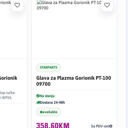
STARPARTS
Gorionik
Glava za Plazma Gorionik PT-100
09700
klop ručke
Na stanju
 i WP26.
Dostava 24-48h
available
358,60KM
Sa PDV-om