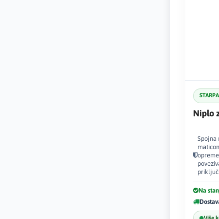
STARP
Niplo 
Spojna 
maticom
opreme
poveziv
priklju
Na stan
Dostav
Više 