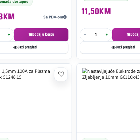
komada dostupno
11,50KM
98KM
Sa PDV-om
+
Dodaj u korpu
-
+
Dodaj
Brzi pregled
Brzi pregled