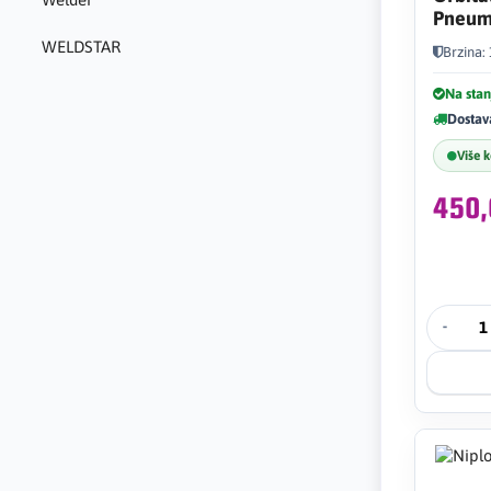
Pneum
WELDSTAR
Brzina:
Na stan
Dostav
Više 
450
-