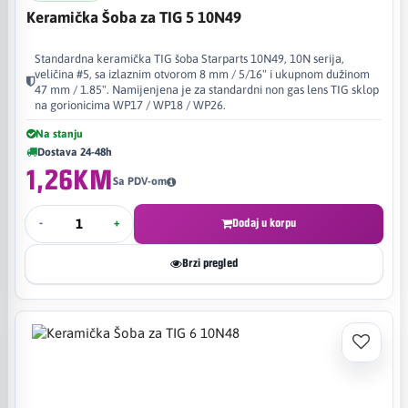
Keramička Šoba za TIG 5 10N49
Standardna keramička TIG šoba Starparts 10N49, 10N serija,
veličina #5, sa izlaznim otvorom 8 mm / 5/16" i ukupnom dužinom
47 mm / 1.85". Namijenjena je za standardni non gas lens TIG sklop
na gorionicima WP17 / WP18 / WP26.
Na stanju
Dostava 24-48h
1,26KM
Sa PDV-om
-
+
Dodaj u korpu
Brzi pregled