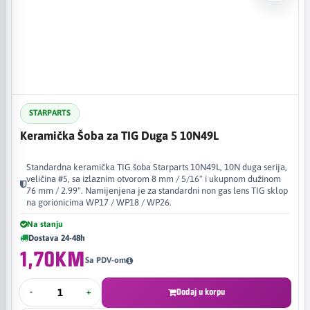
STARPARTS
Keramička Šoba za TIG Duga 5 10N49L
Standardna keramička TIG šoba Starparts 10N49L, 10N duga serija,
veličina #5, sa izlaznim otvorom 8 mm / 5/16" i ukupnom dužinom
76 mm / 2.99". Namijenjena je za standardni non gas lens TIG sklop
na gorionicima WP17 / WP18 / WP26.
Na stanju
Dostava 24-48h
1,70KM
Sa PDV-om
-
+
Dodaj u korpu