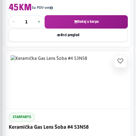
45KM
Sa PDV-om
-
+
Dodaj u korpu
Brzi pregled
STARPARTS
Keramička Gas Lens Šoba #4 53N58