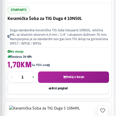
STARPARTS
Keramička Šoba za TIG Duga 4 10N50L
Duga standardna keramička TIG šoba Starparts 10N50L, veličina
#4L, sa izlaznim otvorom 6,4 mm / 1/4" i ukupnom dužinom 76 mm.
Namijenjena je za standardni non gas lens TIG sklop na gorionicima
WP17 / WP18 / WP26.
Na stanju
Dostava 24-48h
1,70KM
Sa PDV-om
-
+
Dodaj u korpu
Brzi pregled