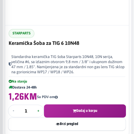
STARPARTS
Keramička Šoba za TIG 6 10N48
Standardna keramička TIG šoba Starparts 10N48, 10N serija,
veličina #6, sa izlaznim otvorom 9,8 mm / 3/8" i ukupnom dužinom
47 mm / 1.85". Namijenjena je za standardni non gas lens TIG sklop
na gorionicima WP17 / WP18 / WP26.
Na stanju
Dostava 24-48h
1,26KM
Sa PDV-om
-
+
Dodaj u korpu
Brzi pregled