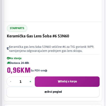
STARPARTS
Keramička Gas Lens Šoba #6 53N60
Keramička gas lens šoba 53N60 veličine #6 za TIG gorionik WP9,
namijenjena odgovarajućem prednjem gas lens sklopu.
Na stanju
Dostava 24-48h
0,96KM
Sa PDV-om
-
+
Dodaj u korpu
Brzi pregled