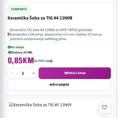
STARPARTS
Keramička Šoba za TIG #4 13N08
Keramička TIG šoba #4 13N08 za WP9 i WP20 gorionike.
Standardna 13N serija, izlazni otvor 6,4 mm i dužina 30 mm za
precizno usmjeravanje zaštitnog plina.
Na stanju
Dostava 24-48h
0,85KM
Sa PDV-om
-
+
Dodaj u korpu
Brzi pregled