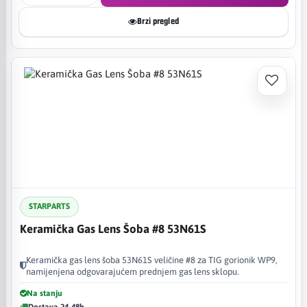
Brzi pregled
STARPARTS
Keramička Gas Lens Šoba #8 53N61S
Keramička gas lens šoba 53N61S veličine #8 za TIG gorionik WP9,
namijenjena odgovarajućem prednjem gas lens sklopu.
Na stanju
Dostava 24-48h