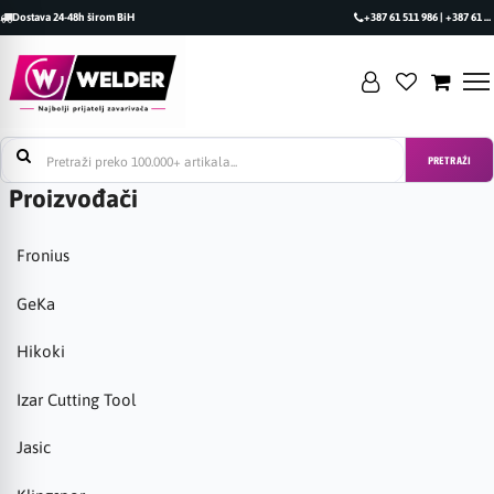
Dostava 24-48h širom BiH
+387 61 511 986 | +387 61 493 470
PRETRAŽI
Proizvođači
Fronius
GeKa
Hikoki
Izar Cutting Tool
Jasic