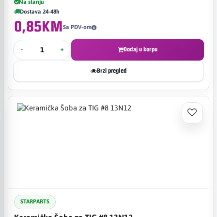
Na stanju
Dostava 24-48h
0,85KM
Sa PDV-om
-
+
Dodaj u korpu
Brzi pregled
STARPARTS