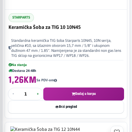
STARPARTS
Keramička Šoba za TIG 10 10N45
Standardna keramička TIG šoba Starparts 10N45, 10N serija,
veličina #10, sa izlaznim otvorom 15,7 mm / 5/8" i ukupnom
dužinom 47 mm / 1.85". Namijenjena je za standardni non gas lens
TIG sklop na gorionicima WP17 / WP18 / WP26.
Na stanju
Dostava 24-48h
1,26KM
Sa PDV-om
-
+
Dodaj u korpu
Brzi pregled