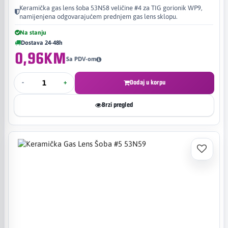
Keramička gas lens šoba 53N58 veličine #4 za TIG gorionik WP9,
namijenjena odgovarajućem prednjem gas lens sklopu.
Na stanju
Dostava 24-48h
0,96KM
Sa PDV-om
-
+
Dodaj u korpu
Brzi pregled