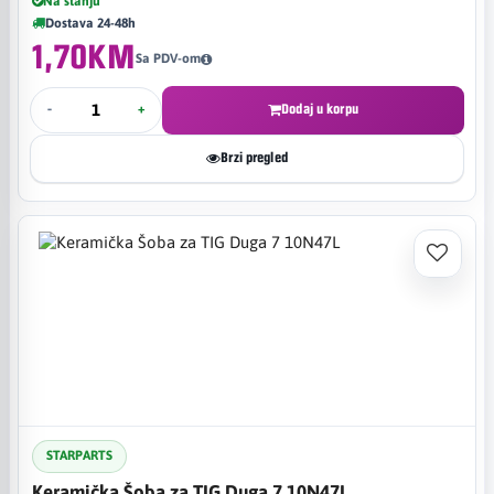
Na stanju
Dostava 24-48h
1,70KM
Sa PDV-om
-
+
Dodaj u korpu
Brzi pregled
STARPARTS
Keramička Šoba za TIG Duga 7 10N47L