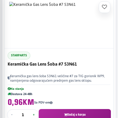
STARPARTS
Keramička Gas Lens Šoba #7 53N61
Keramička gas lens šoba 53N61 veličine #7 za TIG gorionik WP9,
namijenjena odgovarajućem prednjem gas lens sklopu.
Na stanju
Dostava 24-48h
0,96KM
Sa PDV-om
-
+
Dodaj u korpu