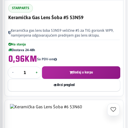
STARPARTS
Keramička Gas Lens Šoba #5 53N59
Keramička gas lens šoba 53N59 veličine #5 za TIG gorionik WP9,
namijenjena odgovarajućem prednjem gas lens sklopu.
Na stanju
Dostava 24-48h
0,96KM
Sa PDV-om
-
+
Dodaj u korpu
Brzi pregled