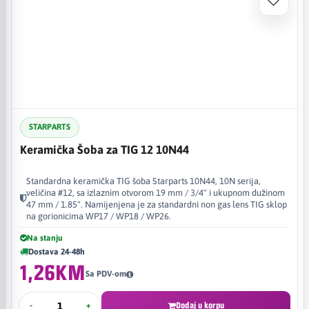
STARPARTS
Keramička Šoba za TIG 12 10N44
Standardna keramička TIG šoba Starparts 10N44, 10N serija,
veličina #12, sa izlaznim otvorom 19 mm / 3/4" i ukupnom dužinom
47 mm / 1.85". Namijenjena je za standardni non gas lens TIG sklop
na gorionicima WP17 / WP18 / WP26.
Na stanju
Dostava 24-48h
1,26KM
Sa PDV-om
-
+
Dodaj u korpu