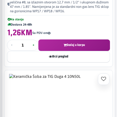
veličina #8, sa izlaznim otvorom 12,7 mm / 1/2" i ukupnom dužinom
47 mm / 1.85". Namijenjena je za standardni non gas lens TIG sklop
na gorionicima WP17 / WP18 / WP26.
Na stanju
Dostava 24-48h
1,26KM
Sa PDV-om
-
+
Dodaj u korpu
Brzi pregled