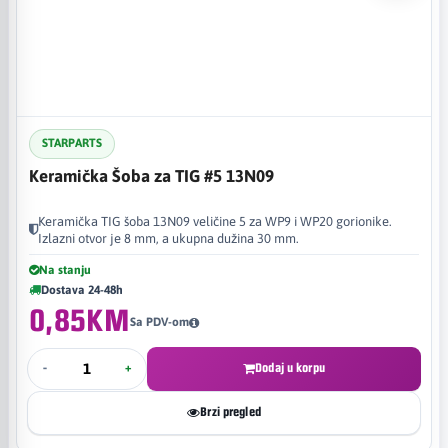
STARPARTS
Keramička Šoba za TIG #5 13N09
Keramička TIG šoba 13N09 veličine 5 za WP9 i WP20 gorionike.
Izlazni otvor je 8 mm, a ukupna dužina 30 mm.
Na stanju
Dostava 24-48h
0,85KM
Sa PDV-om
-
+
Dodaj u korpu
Brzi pregled