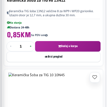
Keramička Šoba za TIG #8 13N12
Keramička TIG šoba 13N12 veličine 8 za WP9 i WP20 gorionike.
Izlazni otvor je 12,7 mm, a ukupna dužina 30 mm.
Na stanju
Dostava 24-48h
0,85KM
Sa PDV-om
-
+
Dodaj u korpu
Brzi pregled