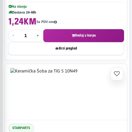
Na stanju
Dostava 24-48h
1,24KM
Sa PDV-om
-
+
Dodaj u korpu
Brzi pregled
STARPARTS