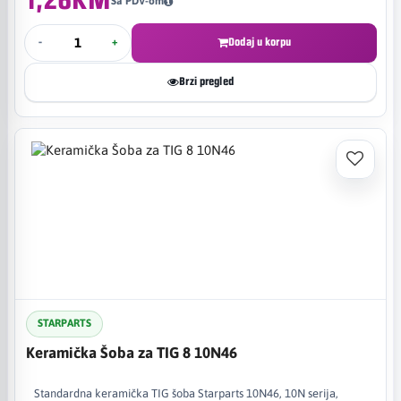
1,26KM
Sa PDV-om
-
+
Dodaj u korpu
Brzi pregled
STARPARTS
Keramička Šoba za TIG 8 10N46
Standardna keramička TIG šoba Starparts 10N46, 10N serija,