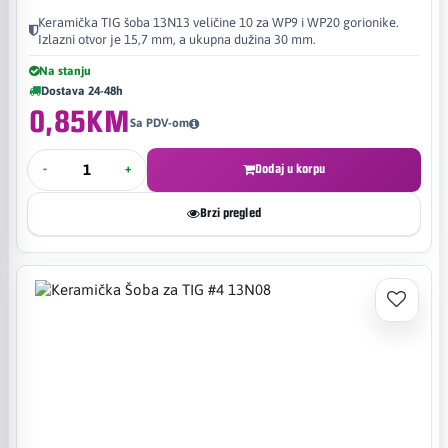
Keramička TIG šoba 13N13 veličine 10 za WP9 i WP20 gorionike.
Izlazni otvor je 15,7 mm, a ukupna dužina 30 mm.
Na stanju
Dostava 24-48h
0,85KM
Sa PDV-om
-
+
Dodaj u korpu
Brzi pregled