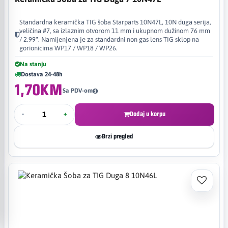
Standardna keramička TIG šoba Starparts 10N47L, 10N duga serija,
veličina #7, sa izlaznim otvorom 11 mm i ukupnom dužinom 76 mm
/ 2.99". Namijenjena je za standardni non gas lens TIG sklop na
gorionicima WP17 / WP18 / WP26.
Na stanju
Dostava 24-48h
1,70KM
Sa PDV-om
-
+
Dodaj u korpu
Brzi pregled