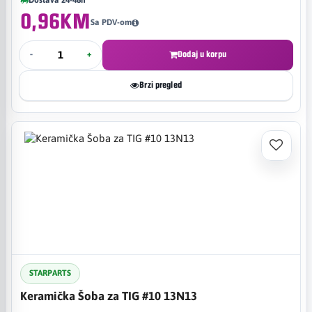
0,96KM
Sa PDV-om
-
+
Dodaj u korpu
Brzi pregled
STARPARTS
Keramička Šoba za TIG #10 13N13