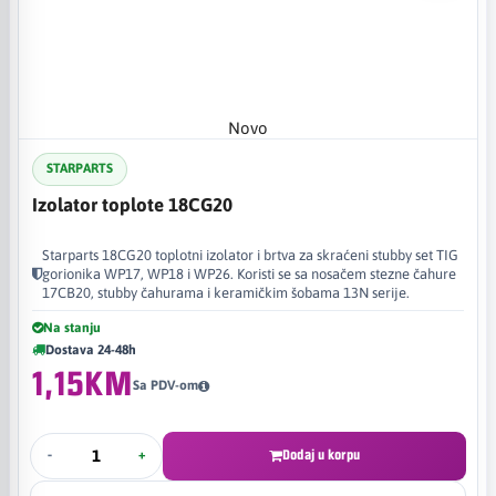
Novo
STARPARTS
Izolator toplote 18CG20
Starparts 18CG20 toplotni izolator i brtva za skraćeni stubby set TIG
gorionika WP17, WP18 i WP26. Koristi se sa nosačem stezne čahure
17CB20, stubby čahurama i keramičkim šobama 13N serije.
Na stanju
Dostava 24-48h
1,15KM
Sa PDV-om
-
+
Dodaj u korpu