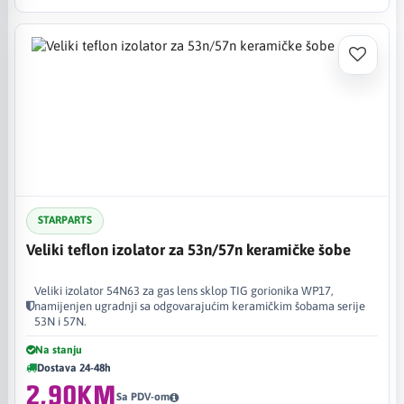
STARPARTS
Veliki teflon izolator za 53n/57n keramičke šobe
Veliki izolator 54N63 za gas lens sklop TIG gorionika WP17,
namijenjen ugradnji sa odgovarajućim keramičkim šobama serije
53N i 57N.
Na stanju
Dostava 24-48h
2,90KM
Sa PDV-om