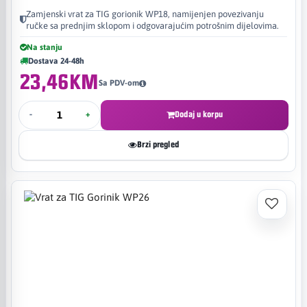
Zamjenski vrat za TIG gorionik WP18, namijenjen povezivanju
ručke sa prednjim sklopom i odgovarajućim potrošnim dijelovima.
Na stanju
Dostava 24-48h
23,46KM
Sa PDV-om
-
+
Dodaj u korpu
Brzi pregled