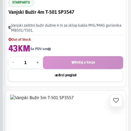
STARPARTS
Vanjski Bužir 4m T-501 SP3547
Vanjski zaštitni bužir dužine 4 m za sklop kabla MIG/MAG gorionika
MB501/T501.
Out of Stock
43KM
Sa PDV-om
-
+
Dodaj u korpu
Brzi pregled