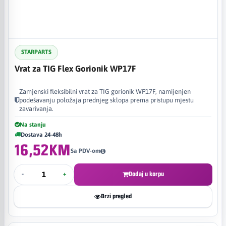
STARPARTS
Vrat za TIG Flex Gorionik WP17F
Zamjenski fleksibilni vrat za TIG gorionik WP17F, namijenjen
podešavanju položaja prednjeg sklopa prema pristupu mjestu
zavarivanja.
Na stanju
Dostava 24-48h
16,52KM
Sa PDV-om
-
+
Dodaj u korpu
Brzi pregled