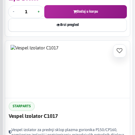
-
+
Dodaj u korpu
Brzi pregled
STARPARTS
Vespel Izolator C1017
Vespel izolator za prednji sklop plazma gorionika P150/CP160,
namijenjen izolaciji i pozicioniranju pripadajućih potrošnih dijelova.