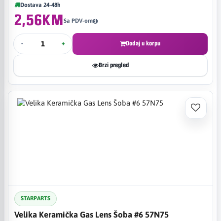
Dostava 24-48h
2,56KM
Sa PDV-om
-
+
Dodaj u korpu
Brzi pregled
STARPARTS
Velika Keramička Gas Lens Šoba #6 57N75