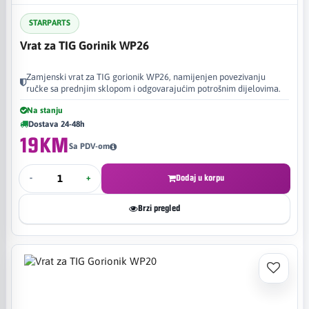
STARPARTS
Vrat za TIG Gorinik WP26
Zamjenski vrat za TIG gorionik WP26, namijenjen povezivanju
ručke sa prednjim sklopom i odgovarajućim potrošnim dijelovima.
Na stanju
Dostava 24-48h
19KM
Sa PDV-om
-
+
Dodaj u korpu
Brzi pregled