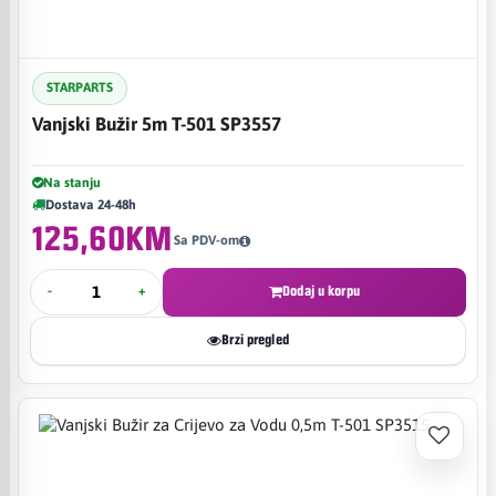
STARPARTS
Vanjski Bužir 5m T-501 SP3557
Na stanju
Dostava 24-48h
125,60KM
Sa PDV-om
-
+
Dodaj u korpu
Brzi pregled