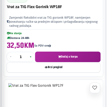
Vrat za TIG Flex Gorinik WP18F
Zamjenski fleksibilni vrat za TIG gorionik WP18F, namijenjen
povezivanju ručke sa prednjim sklopom i prilagođavanju njegovog
radnog položaja.
Na stanju
Dostava 24-48h
32,50KM
Sa PDV-om
-
+
Dodaj u korpu
Brzi pregled