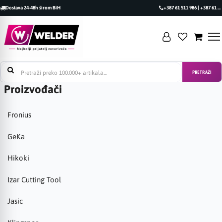
Dostava 24-48h širom BiH
+387 61 511 986 | +387 61 493 470
PRETRAŽI
Proizvođači
Fronius
GeKa
Hikoki
Izar Cutting Tool
Jasic