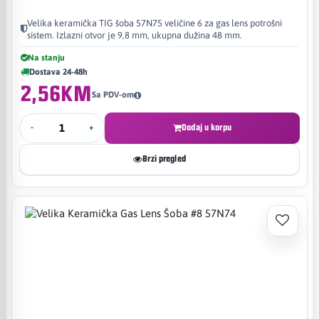
Velika keramička TIG šoba 57N75 veličine 6 za gas lens potrošni
sistem. Izlazni otvor je 9,8 mm, ukupna dužina 48 mm.
Na stanju
Dostava 24-48h
2,56KM
Sa PDV-om
-
+
Dodaj u korpu
Brzi pregled