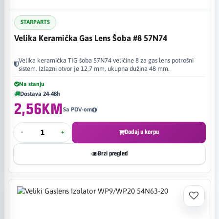
STARPARTS
Velika Keramička Gas Lens Šoba #8 57N74
Velika keramička TIG šoba 57N74 veličine 8 za gas lens potrošni
sistem. Izlazni otvor je 12,7 mm, ukupna dužina 48 mm.
Na stanju
Dostava 24-48h
2,56KM
Sa PDV-om
-
+
Dodaj u korpu
Brzi pregled