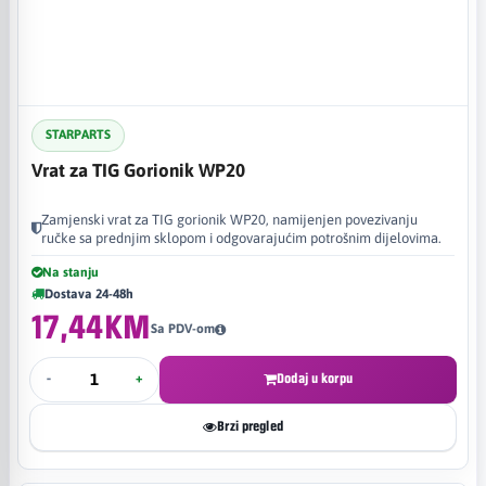
STARPARTS
Vrat za TIG Gorionik WP20
Zamjenski vrat za TIG gorionik WP20, namijenjen povezivanju
ručke sa prednjim sklopom i odgovarajućim potrošnim dijelovima.
Na stanju
Dostava 24-48h
17,44KM
Sa PDV-om
-
+
Dodaj u korpu
Brzi pregled