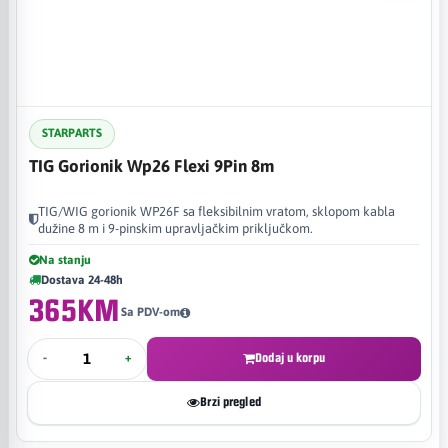
STARPARTS
TIG Gorionik Wp26 Flexi 9Pin 8m
TIG/WIG gorionik WP26F sa fleksibilnim vratom, sklopom kabla
dužine 8 m i 9-pinskim upravljačkim priključkom.
Na stanju
Dostava 24-48h
365KM
Sa PDV-om
-
+
Dodaj u korpu
Brzi pregled