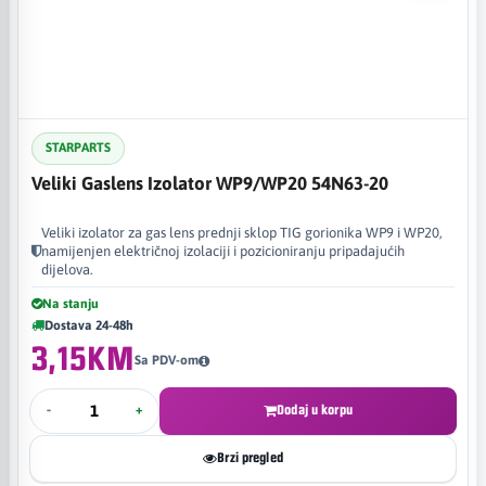
STARPARTS
Veliki Gaslens Izolator WP9/WP20 54N63-20
Veliki izolator za gas lens prednji sklop TIG gorionika WP9 i WP20,
namijenjen električnoj izolaciji i pozicioniranju pripadajućih
dijelova.
Na stanju
Dostava 24-48h
3,15KM
Sa PDV-om
-
+
Dodaj u korpu
Brzi pregled