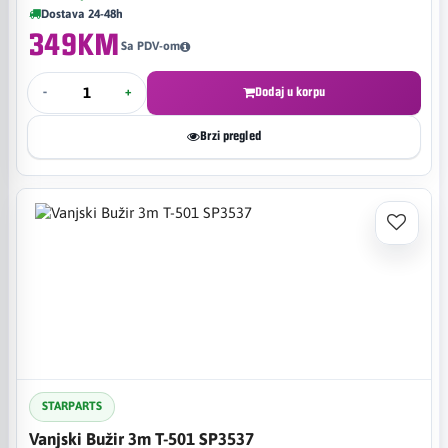
Dostava 24-48h
349KM
Sa PDV-om
-
+
Dodaj u korpu
Brzi pregled
STARPARTS
Vanjski Bužir 3m T-501 SP3537