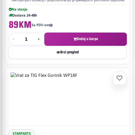
Na stanju
Dostava 24-48h
89KM
Sa PDV-om
-
+
Dodaj u korpu
Brzi pregled
STARPARTS