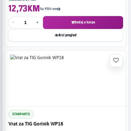
12,73KM
Sa PDV-om
-
+
Dodaj u korpu
Brzi pregled
STARPARTS
Vrat za TIG Gorinik WP18