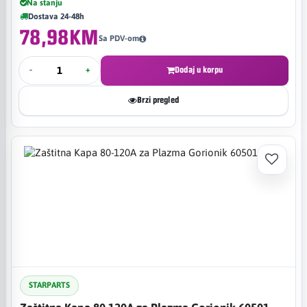
Na stanju
Dostava 24-48h
78,98KM
Sa PDV-om
-
+
Dodaj u korpu
Brzi pregled
STARPARTS