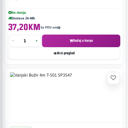
Na stanju
Dostava 24-48h
37,20KM
Sa PDV-om
-
+
Dodaj u korpu
Brzi pregled