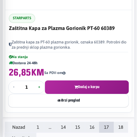
STARPARTS
Zaštitna Kapa za Plazma Gorionik PT-60 60389
Zaštitna kapa za PT-60 plazma gorionik, oznaka 60389. Potrošni dio
za prednji sklop plazma gorionika.
Na stanju
Dostava 24-48h
26,85KM
Sa PDV-om
-
+
Dodaj u korpu
Brzi pregled
Nazad
1
...
14
15
16
17
18