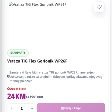
STARPARTS
Vrat za TIG Flex Gorionik WP26F
Zamjenski fleksibilni vrat za TIG gorionik WP26F, namijenjen
povezivanju ručke sa prednjim sklopom i prilagođavanju njegovog
radnog položaja.
Out of Stock
24KM
Sa PDV-om
-
+
Dodaj u korpu