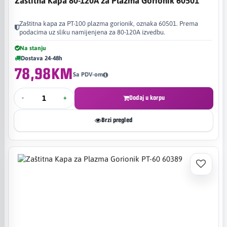
Zaštitna Kapa 80-120A za Plazma Gorionik 60501
Zaštitna kapa za PT-100 plazma gorionik, oznaka 60501. Prema
podacima uz sliku namijenjena za 80-120A izvedbu.
Na stanju
Dostava 24-48h
78,98KM
Sa PDV-om
-
+
Dodaj u korpu
Brzi pregled