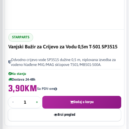
STARPARTS
Vanjski Bužir za Crijevo za Vodu 0,5m T-501 SP3515
Odvodno crijevo vode SP3515 dužine 0,5 m, niplovana izvedba za
vodeno hlađene MIG/MAG sklopove T501/MB501-500A.
Na stanju
Dostava 24-48h
3,90KM
Sa PDV-om
-
+
Dodaj u korpu
Brzi pregled