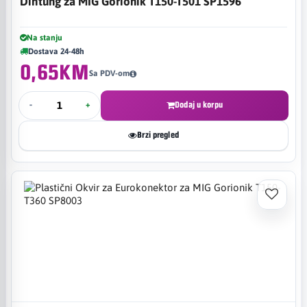
Dihtung za MIG Gorionik T150-T501 SP1596
Na stanju
Dostava 24-48h
0,65KM
Sa PDV-om
-
+
Dodaj u korpu
Brzi pregled