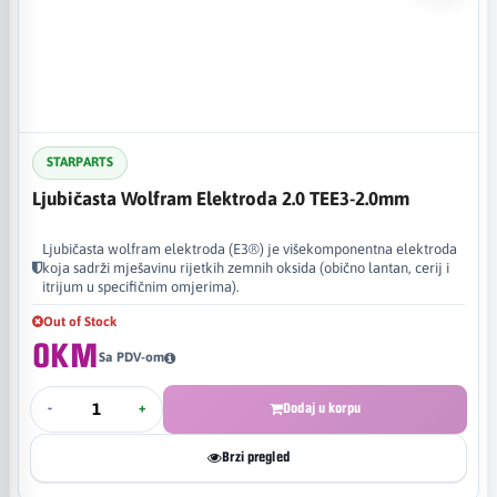
STARPARTS
Ljubičasta Wolfram Elektroda 2.0 TEE3-2.0mm
Ljubičasta wolfram elektroda (E3®) je višekomponentna elektroda
koja sadrži mješavinu rijetkih zemnih oksida (obično lantan, cerij i
itrijum u specifičnim omjerima).
Out of Stock
0KM
Sa PDV-om
-
+
Dodaj u korpu
Brzi pregled