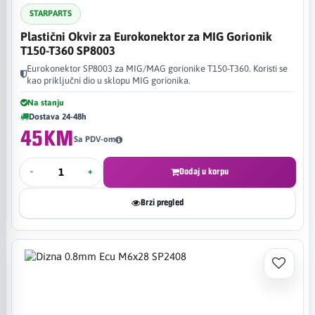
STARPARTS
Plastični Okvir za Eurokonektor za MIG Gorionik
T150-T360 SP8003
Eurokonektor SP8003 za MIG/MAG gorionike T150-T360. Koristi se
kao priključni dio u sklopu MIG gorionika.
Na stanju
Dostava 24-48h
45KM
Sa PDV-om
-
+
Dodaj u korpu
Brzi pregled