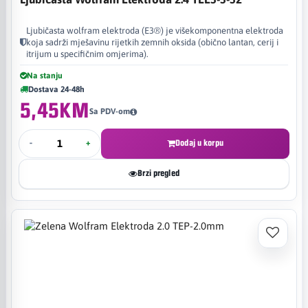
Ljubičasta wolfram elektroda (E3®) je višekomponentna elektroda
koja sadrži mješavinu rijetkih zemnih oksida (obično lantan, cerij i
itrijum u specifičnim omjerima).
Na stanju
Dostava 24-48h
5,45KM
Sa PDV-om
-
+
Dodaj u korpu
Brzi pregled