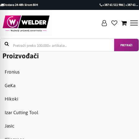
Dostava 24-48h širom BiH
+387 61 511 986 | +387 61 493 470
PRETRAŽI
Proizvođači
Fronius
GeKa
Hikoki
Izar Cutting Tool
Jasic