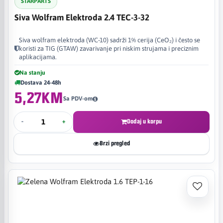
STARPARTS
Siva Wolfram Elektroda 2.4 TEC-3-32
Siva wolfram elektroda (WC-10) sadrži 1% cerija (CeO₂) i često se
koristi za TIG (GTAW) zavarivanje pri niskim strujama i preciznim
aplikacijama.
Na stanju
Dostava 24-48h
5,27KM
Sa PDV-om
-
+
Dodaj u korpu
Brzi pregled