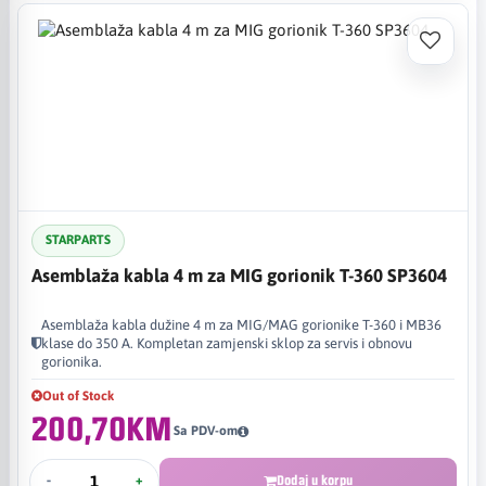
STARPARTS
Asemblaža kabla 4 m za MIG gorionik T-360 SP3604
Asemblaža kabla dužine 4 m za MIG/MAG gorionike T-360 i MB36
klase do 350 A. Kompletan zamjenski sklop za servis i obnovu
gorionika.
Out of Stock
200,70KM
Sa PDV-om
-
+
Dodaj u korpu