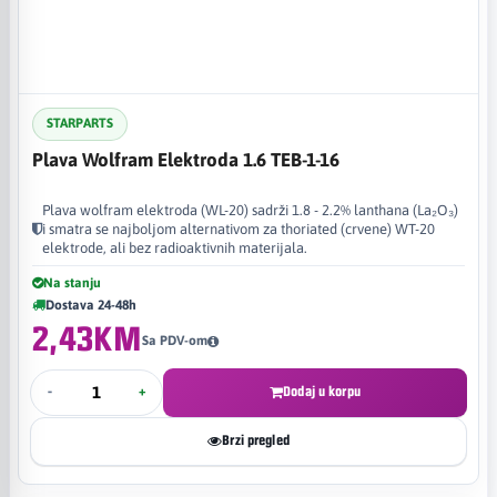
STARPARTS
Plava Wolfram Elektroda 1.6 TEB-1-16
Plava wolfram elektroda (WL-20) sadrži 1.8 - 2.2% lanthana (La₂O₃)
i smatra se najboljom alternativom za thoriated (crvene) WT-20
elektrode, ali bez radioaktivnih materijala.
Na stanju
Dostava 24-48h
2,43KM
Sa PDV-om
-
+
Dodaj u korpu
Brzi pregled