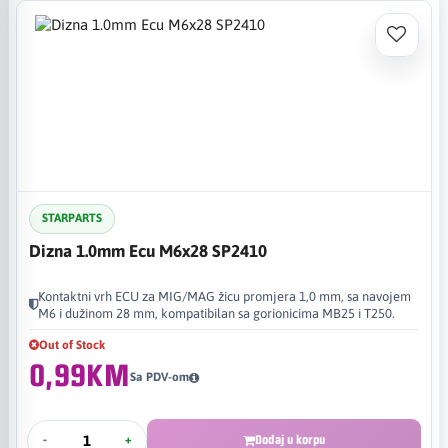
STARPARTS
Dizna 1.0mm Ecu M6x28 SP2410
Kontaktni vrh ECU za MIG/MAG žicu promjera 1,0 mm, sa navojem
M6 i dužinom 28 mm, kompatibilan sa gorionicima MB25 i T250.
Out of Stock
0,99KM
Sa PDV-om
-
+
Dodaj u korpu