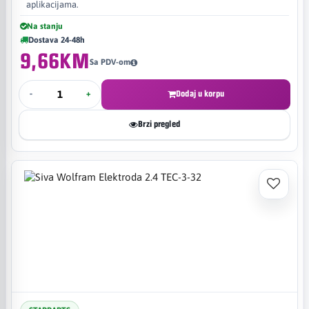
aplikacijama.
Na stanju
Dostava 24-48h
9,66KM
Sa PDV-om
-
+
Dodaj u korpu
Brzi pregled