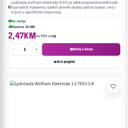
Ljubičasta wolfram elektroda (E3®) je višekomponentna elektroda
koja sadrži mješavinu rijetkih zemnih oksida (obično lantan, cerij i
itrijum u specifičnim omjerima).
Na stanju
Dostava 24-48h
2,47KM
Sa PDV-om
-
+
Dodaj u korpu
Brzi pregled