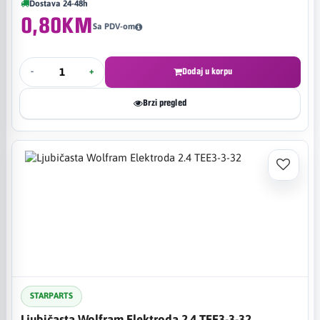
Dostava 24-48h
0,80KM
Sa PDV-om
-
+
Dodaj u korpu
Brzi pregled
STARPARTS
Ljubičasta Wolfram Elektroda 2.4 TEE3-3-32