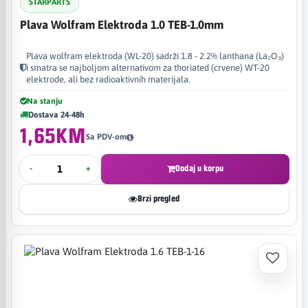
STARPARTS
Plava Wolfram Elektroda 1.0 TEB-1.0mm
Plava wolfram elektroda (WL-20) sadrži 1.8 - 2.2% lanthana (La₂O₃)
i smatra se najboljom alternativom za thoriated (crvene) WT-20
elektrode, ali bez radioaktivnih materijala.
Na stanju
Dostava 24-48h
1,65KM
Sa PDV-om
-
+
Dodaj u korpu
Brzi pregled