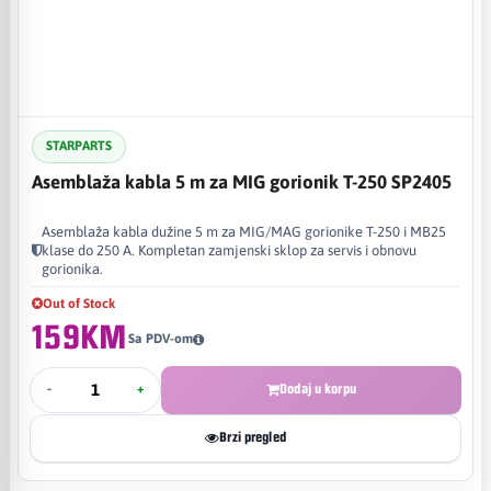
STARPARTS
Asemblaža kabla 5 m za MIG gorionik T-250 SP2405
Asemblaža kabla dužine 5 m za MIG/MAG gorionike T-250 i MB25
klase do 250 A. Kompletan zamjenski sklop za servis i obnovu
gorionika.
Out of Stock
159KM
Sa PDV-om
-
+
Dodaj u korpu
Brzi pregled