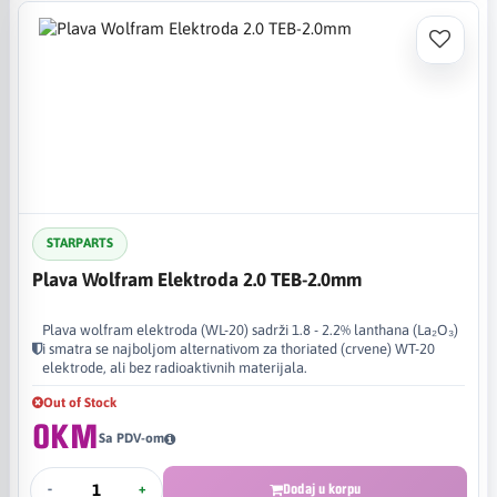
STARPARTS
Plava Wolfram Elektroda 2.0 TEB-2.0mm
Plava wolfram elektroda (WL-20) sadrži 1.8 - 2.2% lanthana (La₂O₃)
i smatra se najboljom alternativom za thoriated (crvene) WT-20
elektrode, ali bez radioaktivnih materijala.
Out of Stock
0KM
Sa PDV-om
-
+
Dodaj u korpu