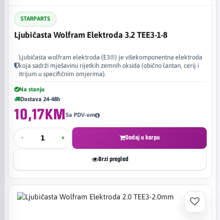
STARPARTS
Ljubičasta Wolfram Elektroda 3.2 TEE3-1-8
Ljubičasta wolfram elektroda (E3®) je višekomponentna elektroda
koja sadrži mješavinu rijetkih zemnih oksida (obično lantan, cerij i
itrijum u specifičnim omjerima).
Na stanju
Dostava 24-48h
10,17KM
Sa PDV-om
-
+
Dodaj u korpu
Brzi pregled