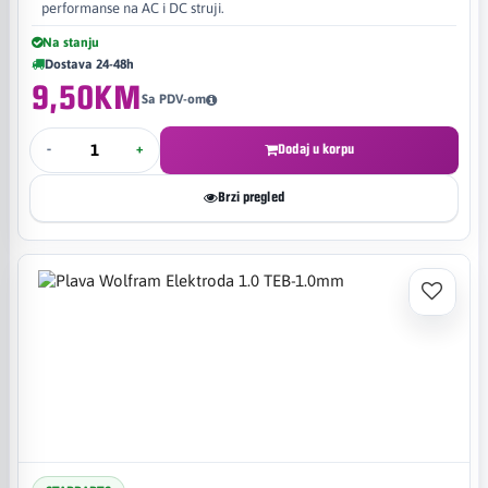
performanse na AC i DC struji.
Na stanju
Dostava 24-48h
9,50KM
Sa PDV-om
-
+
Dodaj u korpu
Brzi pregled