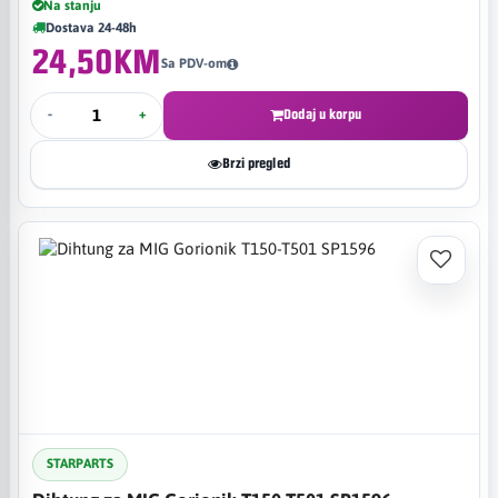
Na stanju
Dostava 24-48h
24,50KM
Sa PDV-om
-
+
Dodaj u korpu
Brzi pregled
STARPARTS