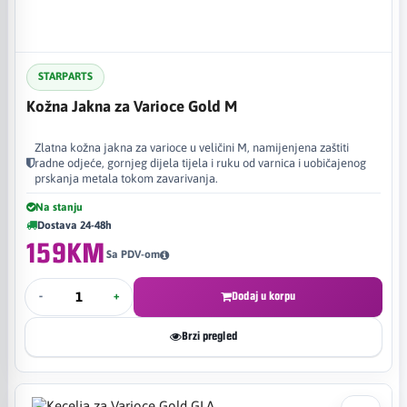
STARPARTS
Kožna Jakna za Varioce Gold M
Zlatna kožna jakna za varioce u veličini M, namijenjena zaštiti
radne odjeće, gornjeg dijela tijela i ruku od varnica i uobičajenog
prskanja metala tokom zavarivanja.
Na stanju
Dostava 24-48h
159KM
Sa PDV-om
-
+
Dodaj u korpu
Brzi pregled