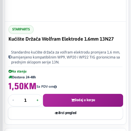
STARPARTS
Kućište Držača Wolfram Elektrode 1.6mm 13N27
Standardno kućište držača za volfram elektrodu promjera 1,6 mm,
namijenjeno kompatibilnim WP9, WP20 i WP22 TIG gorionicima sa
prednjim sklopom serije 13N.
Na stanju
Dostava 24-48h
1,50KM
Sa PDV-om
-
+
Dodaj u korpu
Brzi pregled