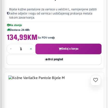
Bijele kožne pantalone za varioce u veličini L, namijenjene zaštiti
radne odjeće i nogu od varnica i uobičajenog prskanja metala
tokom zavarivanja.
Na stanju
Dostava 24-48h
134,99KM
Sa PDV-om
-
+
Dodaj u korpu
Brzi pregled