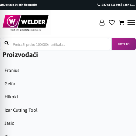
Dostava 24-48h širom BiH
+387 61 511 986 | +387 61 493 470
PRETRAŽI
Proizvođači
Fronius
GeKa
Hikoki
Izar Cutting Tool
Jasic