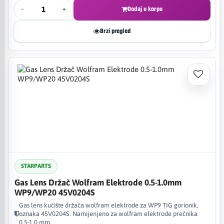
-
+
Dodaj u korpu
Brzi pregled
STARPARTS
Gas Lens Držač Wolfram Elektrode 0.5-1.0mm
WP9/WP20 45V0204S
Gas lens kućište držača wolfram elektrode za WP9 TIG gorionik,
oznaka 45V0204S. Namijenjeno za wolfram elektrode prečnika
0,5-1,0 mm.