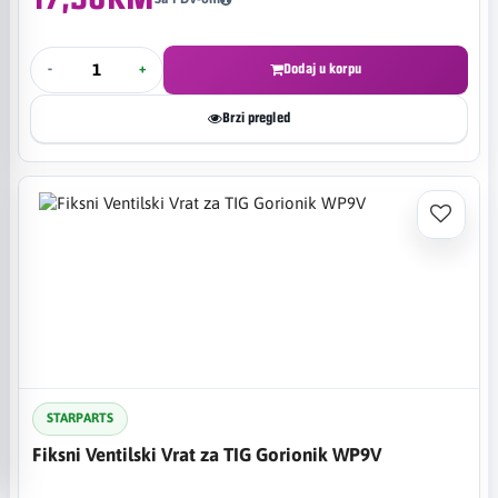
-
+
Dodaj u korpu
Brzi pregled
STARPARTS
Fiksni Ventilski Vrat za TIG Gorionik WP9V