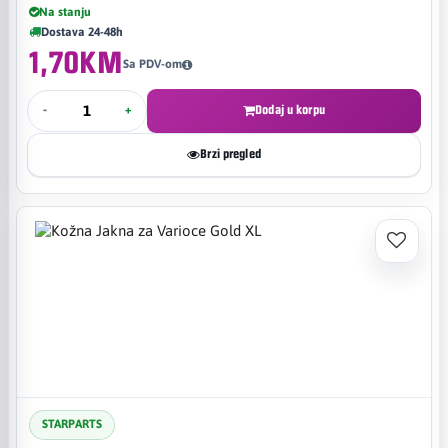
Na stanju
Dostava 24-48h
1,70KM
Sa PDV-om
-
+
Dodaj u korpu
Brzi pregled
STARPARTS