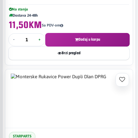
Na stanju
Dostava 24-48h
11,50KM
Sa PDV-om
-
+
Dodaj u korpu
Brzi pregled
STARPARTS