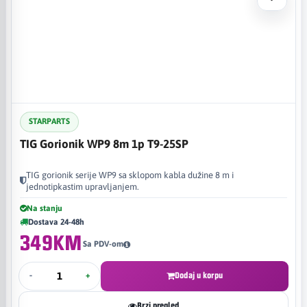
STARPARTS
TIG Gorionik WP9 8m 1p T9-25SP
TIG gorionik serije WP9 sa sklopom kabla dužine 8 m i
jednotipkastim upravljanjem.
Na stanju
Dostava 24-48h
349KM
Sa PDV-om
-
+
Dodaj u korpu
Brzi pregled