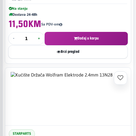
Na stanju
Dostava 24-48h
11,50KM
Sa PDV-om
-
+
Dodaj u korpu
Brzi pregled
STARPARTS