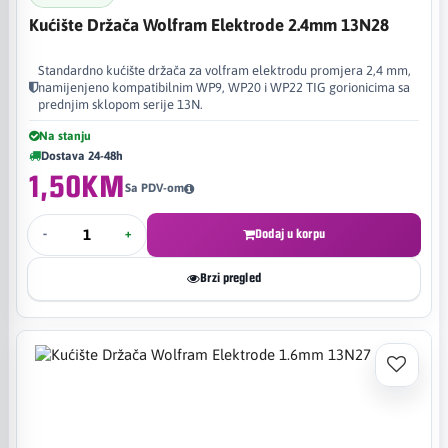
Kućište Držača Wolfram Elektrode 2.4mm 13N28
Standardno kućište držača za volfram elektrodu promjera 2,4 mm,
namijenjeno kompatibilnim WP9, WP20 i WP22 TIG gorionicima sa
prednjim sklopom serije 13N.
Na stanju
Dostava 24-48h
1,50KM
Sa PDV-om
-
+
Dodaj u korpu
Brzi pregled