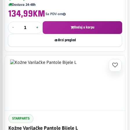
Dostava 24-48h
134,99KM
Sa PDV-om
-
+
Dodaj u korpu
Brzi pregled
STARPARTS
Kožne Varilačke Pantole Bijele L