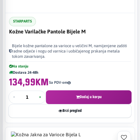
STARPARTS
Kožne Varilačke Pantole Bijele M
Bijele kožne pantalone za varioce u veličini M, namijenjene zaštiti
radne odjeće i nogu od varnica i uobičajenog prskanja metala
tokom zavarivanja.
Na stanju
Dostava 24-48h
134,99KM
Sa PDV-om
-
+
Dodaj u korpu
Brzi pregled