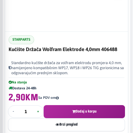
STARPARTS
Kućište Držača Wolfram Elektrode 4,0mm 406488
Standardno kućište držača za volfram elektrodu promjera 4,0 mm,
namijenjeno kompatibilnim WP17, WP18 i WP26 TIG gorionicima sa
odgovarajućim prednjim sklopom.
Na stanju
Dostava 24-48h
2,90KM
Sa PDV-om
-
+
Dodaj u korpu
Brzi pregled