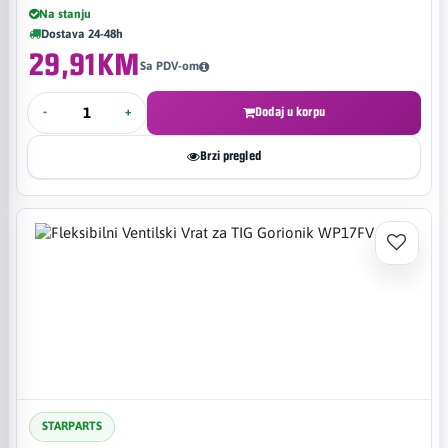
Na stanju
Dostava 24-48h
29,91KM
Sa PDV-om
-
+
Dodaj u korpu
Brzi pregled
STARPARTS