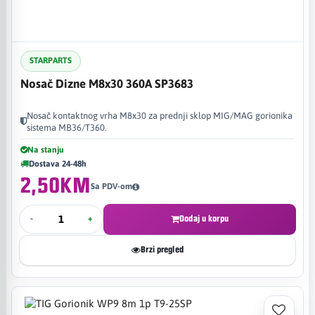
STARPARTS
Nosač Dizne M8x30 360A SP3683
Nosač kontaktnog vrha M8x30 za prednji sklop MIG/MAG gorionika
sistema MB36/T360.
Na stanju
Dostava 24-48h
2,50KM
Sa PDV-om
-
+
Dodaj u korpu
Brzi pregled