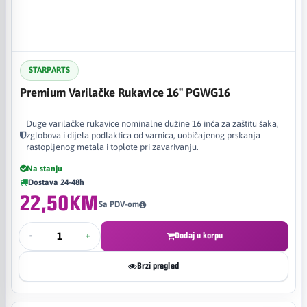
STARPARTS
Premium Varilačke Rukavice 16" PGWG16
Duge varilačke rukavice nominalne dužine 16 inča za zaštitu šaka,
zglobova i dijela podlaktica od varnica, uobičajenog prskanja
rastopljenog metala i toplote pri zavarivanju.
Na stanju
Dostava 24-48h
22,50KM
Sa PDV-om
-
+
Dodaj u korpu
Brzi pregled