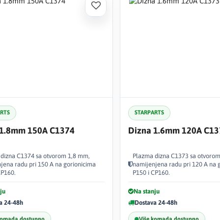
ARTS
STARPARTS
 1.8mm 150A C1374
Dizna 1.6mm 120A C13
dizna C1374 sa otvorom 1,8 mm,
Plazma dizna C1373 sa otvorom
jena radu pri 150 A na gorionicima
namijenjena radu pri 120 A na 
CP160.
P150 i CP160.
ju
Na stanju
a 24-48h
Dostava 24-48h
komada dostupno
Više komada dostupno