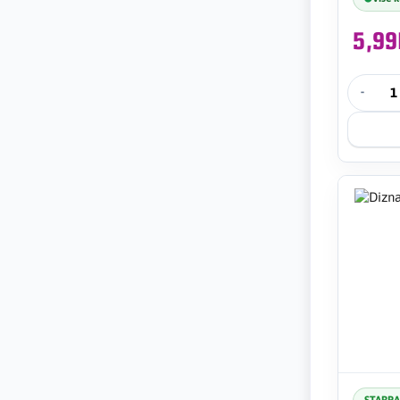
5,9
-