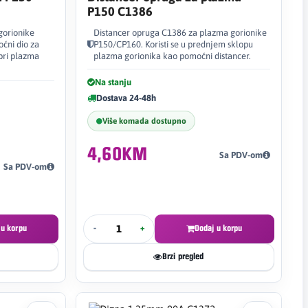
P150 C1386
gorionike
Distancer opruga C1386 za plazma gorionike
ćni dio za
P150/CP160. Koristi se u prednjem sklopu
pri plazma
plazma gorionika kao pomoćni distancer.
Na stanju
Dostava 24-48h
Više komada dostupno
4,60KM
Sa PDV-om
Sa PDV-om
 u korpu
-
+
Dodaj u korpu
Brzi pregled