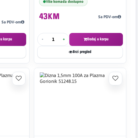
Više komada dostupno
43KM
Sa PDV-om
Sa PDV-om
 u korpu
-
+
Dodaj u korpu
Brzi pregled