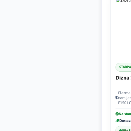
STARP
Dizna
Plazma 
namijen
P150 i 
Na stan
Dostav
Više 