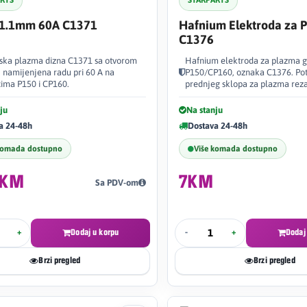
ARTS
STARPARTS
 1.1mm 60A C1371
Hafnium Elektroda za 
C1376
ska plazma dizna C1371 sa otvorom
Hafnium elektroda za plazma g
 namijenjena radu pri 60 A na
P150/CP160, oznaka C1376. Pot
cima P150 i CP160.
prednjeg sklopa za plazma reza
ju
Na stanju
a 24-48h
Dostava 24-48h
komada dostupno
Više komada dostupno
9KM
7KM
Sa PDV-om
+
Dodaj u korpu
-
+
Dodaj
Brzi pregled
Brzi pregled