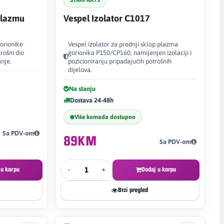
STARPARTS
Plazmu
Vespel Izolator C1017
orionike
Vespel izolator za prednji sklop plazma
rošni dio
gorionika P150/CP160, namijenjen izolaciji i
nje.
pozicioniranju pripadajućih potrošnih
dijelova.
Na stanju
Dostava 24-48h
Više komada dostupno
Sa PDV-om
89KM
Sa PDV-om
 u korpu
-
+
Dodaj u korpu
Brzi pregled