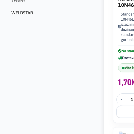
10N46
WELDSTAR
Standar
10N46L,
izlazni
dužinom
standar
gorioni
Na stan
Dostav
Više 
1,7
-