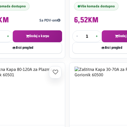
komada dostupno
Više komada dostupno
0KM
6,52KM
Sa PDV-om
+
Dodaj u korpu
-
+
Dodaj
Brzi pregled
Brzi pregled