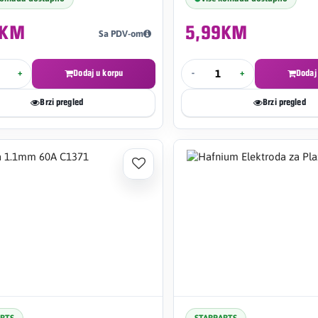
9KM
5,99KM
Sa PDV-om
+
Dodaj u korpu
-
+
Dodaj
Brzi pregled
Brzi pregled