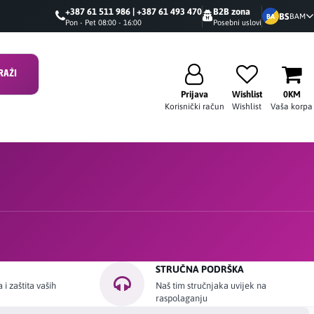
+387 61 511 986 | +387 61 493 470
B2B zona
BS
BAM
BA
Pon - Pet 08:00 - 16:00
Posebni uslovi
RAŽI
Prijava
Wishlist
0KM
Korisnički račun
Wishlist
Vaša korpa
STRUČNA PODRŠKA
i zaštita vaših
Naš tim stručnjaka uvijek na
raspolaganju