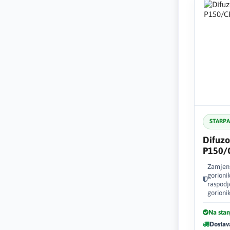
STARP
Difuzo
P150/
Zamjens
gorioni
raspodj
gorioni
Na stan
Dostav