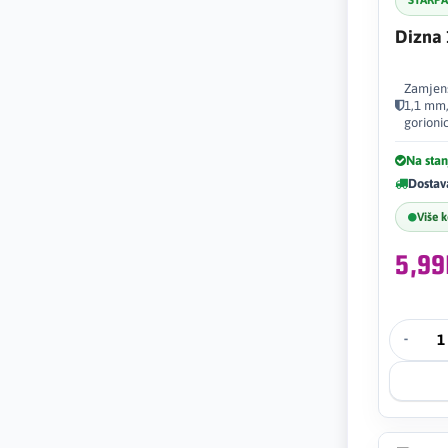
STARP
Dizna
Zamjen
1,1 mm,
gorioni
Na stan
Dostav
Više 
5,9
-