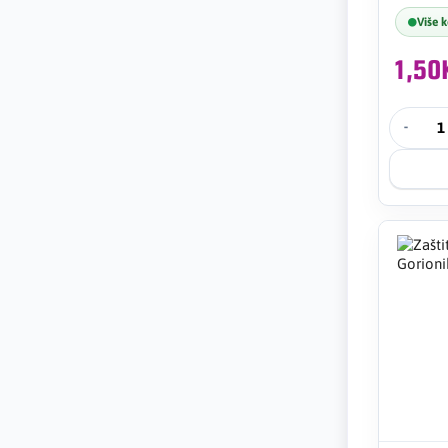
Više 
1,5
-