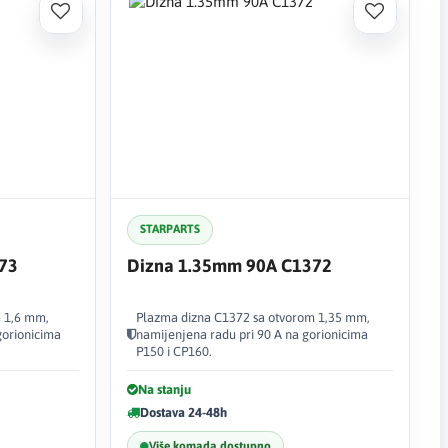
STARPARTS
73
Dizna 1.35mm 90A C1372
 1,6 mm,
Plazma dizna C1372 sa otvorom 1,35 mm,
gorionicima
namijenjena radu pri 90 A na gorionicima
P150 i CP160.
Na stanju
Dostava 24-48h
Više komada dostupno