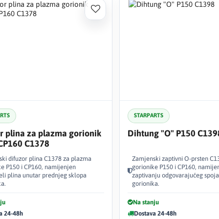
ARTS
STARPARTS
r plina za plazma gorionik
Dihtung "O" P150 C139
CP160 C1378
ki difuzor plina C1378 za plazma
Zamjenski zaptivni O-prsten C
ke P150 i CP160, namijenjen
gorionike P150 i CP160, namije
eli plina unutar prednjeg sklopa
zaptivanju odgovarajućeg spoja
ka.
gorionika.
ju
Na stanju
a 24-48h
Dostava 24-48h