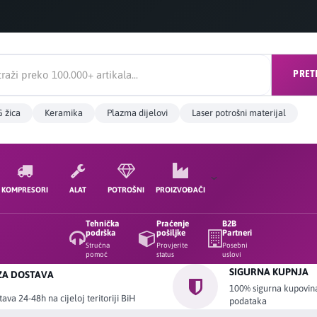
PRET
 žica
Keramika
Plazma dijelovi
Laser potrošni materijal
KOMPRESORI
ALAT
POTROŠNI
PROIZVOĐAČI
Tehnička
Praćenje
B2B
podrška
pošiljke
Partneri
Stručna
Provjerite
Posebni
pomoć
status
uslovi
SIGURNA KUPNJA
ZA DOSTAVA
100% sigurna kupovina 
ava 24-48h na cijeloj teritoriji BiH
podataka