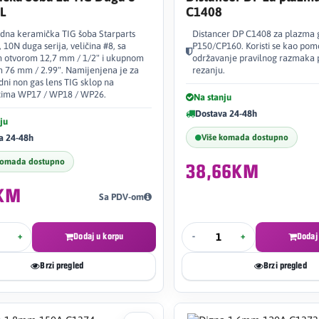
L
C1408
dna keramička TIG šoba Starparts
Distancer DP C1408 za plazma 
 10N duga serija, veličina #8, sa
P150/CP160. Koristi se kao pomo
m otvorom 12,7 mm / 1/2" i ukupnom
održavanje pravilnog razmaka 
 76 mm / 2.99". Namijenjena je za
rezanju.
dni non gas lens TIG sklop na
cima WP17 / WP18 / WP26.
Na stanju
Dostava 24-48h
ju
a 24-48h
Više komada dostupno
komada dostupno
38,66KM
0KM
Sa PDV-om
+
Dodaj u korpu
-
+
Dodaj
Brzi pregled
Brzi pregled