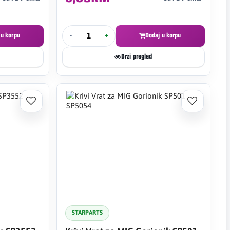
 u korpu
-
+
Dodaj u korpu
Brzi pregled
STARPARTS