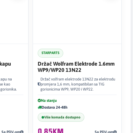
STARPARTS
 kapu
Držač Wolfram Elektrode 1.6mm
WP9/WP20 13N22
kapu na
Držač volfram elektrode 13N22 za elektrodu
se kao
promjera 1,6 mm, kompatibilan sa TIG
 gorionika.
gorionicima WP9, WP20 i WP22.
Na stanju
Dostava 24-48h
Više komada dostupno
0,85KM
Sa PDV-om
Sa PDV-om