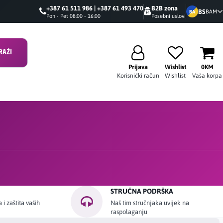
+387 61 511 986 | +387 61 493 470
B2B zona
BS
BAM
BA
Pon - Pet 08:00 - 16:00
Posebni uslovi
RAŽI
Prijava
Wishlist
0KM
Korisnički račun
Wishlist
Vaša korpa
STRUČNA PODRŠKA
i zaštita vaših
Naš tim stručnjaka uvijek na
raspolaganju