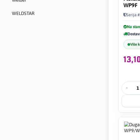
WP9F
WELDSTAR
Serija 
Na stan
Dostav
Više 
13,
-