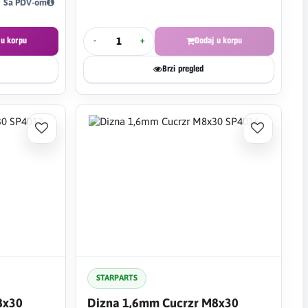
Sa PDV-om
 u korpu
-
+
Dodaj u korpu
Brzi pregled
STARPARTS
8x30
Dizna 1,6mm Cucrzr M8x30