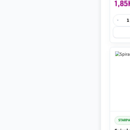
1,8
-
STARP