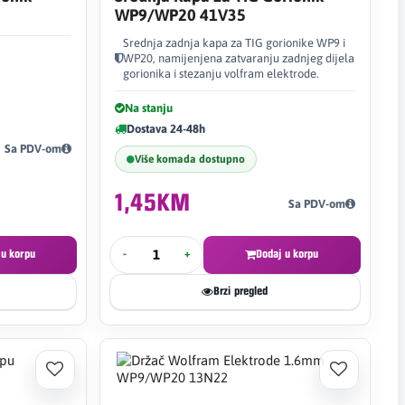
WP9/WP20 41V35
Srednja zadnja kapa za TIG gorionike WP9 i
WP20, namijenjena zatvaranju zadnjeg dijela
gorionika i stezanju volfram elektrode.
Na stanju
Dostava 24-48h
Sa PDV-om
Više komada dostupno
1,45KM
Sa PDV-om
 u korpu
-
+
Dodaj u korpu
Brzi pregled