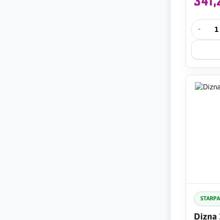
341
-
STARP
Dizna