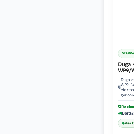
STARP
Duga K
WP9/W
Duga za
WP9 i W
elektro
gorioni
Na stan
Dostav
Više 