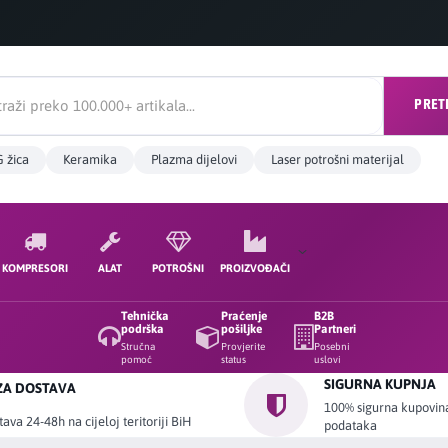
PRET
 žica
Keramika
Plazma dijelovi
Laser potrošni materijal
KOMPRESORI
ALAT
POTROŠNI
PROIZVOĐAČI
Tehnička
Praćenje
B2B
podrška
pošiljke
Partneri
Stručna
Provjerite
Posebni
pomoć
status
uslovi
SIGURNA KUPNJA
ZA DOSTAVA
100% sigurna kupovina 
ava 24-48h na cijeloj teritoriji BiH
podataka