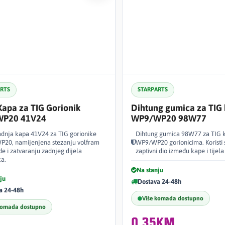
ARTS
STARPARTS
apa za TIG Gorionik
Dihtung gumica za TIG
P20 41V24
WP9/WP20 98W77
dnja kapa 41V24 za TIG gorionike
Dihtung gumica 98W77 za TIG 
P20, namijenjena stezanju volfram
WP9/WP20 gorionicima. Koristi 
de i zatvaranju zadnjeg dijela
zaptivni dio između kape i tijela
ka.
Na stanju
ju
Dostava 24-48h
a 24-48h
Više komada dostupno
komada dostupno
0,35KM