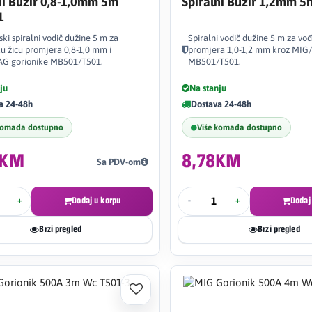
ni Bužir 0,8-1,0mm 5m
Spiralni Bužir 1,2mm 
1
ki spiralni vodič dužine 5 m za
Spiralni vodič dužine 5 m za vođ
ku žicu promjera 0,8-1,0 mm i
promjera 1,0-1,2 mm kroz MIG
G gorionike MB501/T501.
MB501/T501.
ju
Na stanju
a 24-48h
Dostava 24-48h
komada dostupno
Više komada dostupno
0KM
8,78KM
Sa PDV-om
+
Dodaj u korpu
-
+
Dodaj
Brzi pregled
Brzi pregled