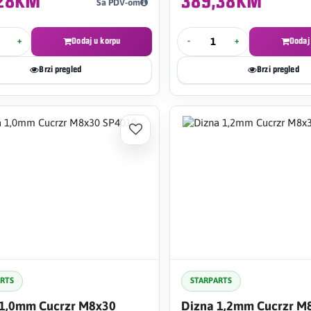
,28KM
389,38KM
Sa PDV-om
+
Dodaj u korpu
-
+
Dodaj
Brzi pregled
Brzi pregled
ARTS
STARPARTS
 1,0mm Cucrzr M8x30
Dizna 1,2mm Cucrzr M