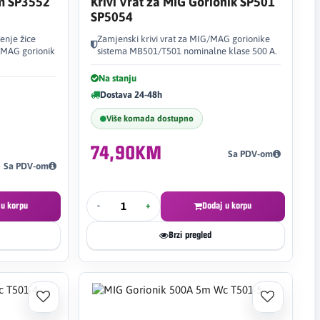
5m SP3552
Krivi Vrat za MIG Gorionik SP501
SP5054
enje žice
Zamjenski krivi vrat za MIG/MAG gorionike
/MAG gorionik
sistema MB501/T501 nominalne klase 500 A.
Na stanju
Dostava 24-48h
Više komada dostupno
74,90KM
Sa PDV-om
Sa PDV-om
 u korpu
-
+
Dodaj u korpu
Brzi pregled