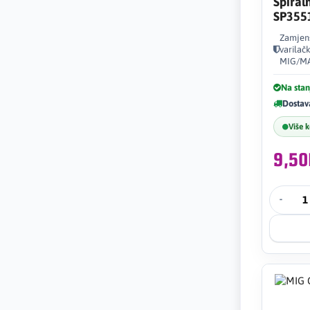
Spiral
SP355
Zamjens
varilač
MIG/MA
Na stan
Dostav
Više 
9,5
-