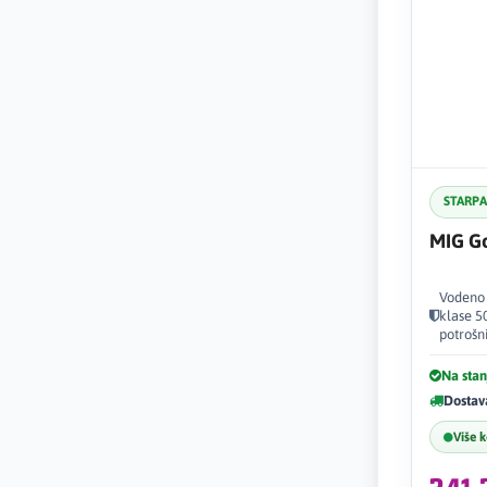
STARP
MIG G
Vodeno 
klase 5
potrošn
Na stan
Dostav
Više 