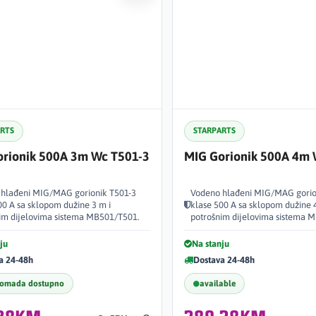
ARTS
STARPARTS
orionik 500A 3m Wc T501-3
MIG Gorionik 500A 4m 
hlađeni MIG/MAG gorionik T501-3
Vodeno hlađeni MIG/MAG gorio
00 A sa sklopom dužine 3 m i
klase 500 A sa sklopom dužine 
im dijelovima sistema MB501/T501.
potrošnim dijelovima sistema 
ju
Na stanju
a 24-48h
Dostava 24-48h
komada dostupno
available