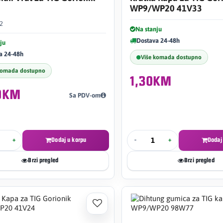
WP9/WP20 41V33
#2
Na stanju
Dostava 24-48h
ju
a 24-48h
Više komada dostupno
komada dostupno
1,30KM
10KM
Sa PDV-om
+
Dodaj u korpu
-
+
Dodaj
Brzi pregled
Brzi pregled