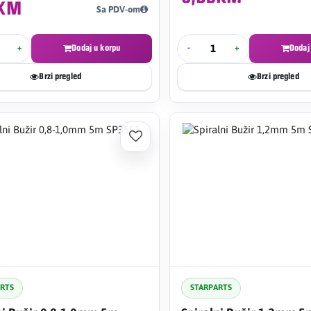
5KM
Sa PDV-om
+
Dodaj u korpu
-
+
Dodaj
Brzi pregled
Brzi pregled
ARTS
STARPARTS