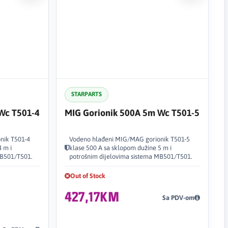
STARPARTS
Wc T501-4
MIG Gorionik 500A 5m Wc T501-5
nik T501-4
Vodeno hlađeni MIG/MAG gorionik T501-5
4 m i
klase 500 A sa sklopom dužine 5 m i
MB501/T501.
potrošnim dijelovima sistema MB501/T501.
Out of Stock
427,17KM
Sa PDV-om