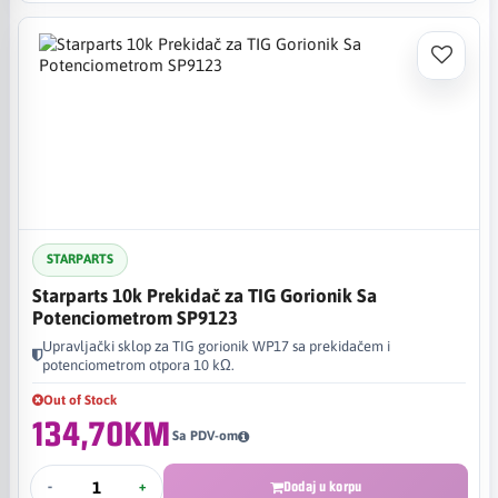
STARPARTS
Starparts 10k Prekidač za TIG Gorionik Sa
Potenciometrom SP9123
Upravljački sklop za TIG gorionik WP17 sa prekidačem i
potenciometrom otpora 10 kΩ.
Out of Stock
134,70KM
Sa PDV-om
-
+
Dodaj u korpu