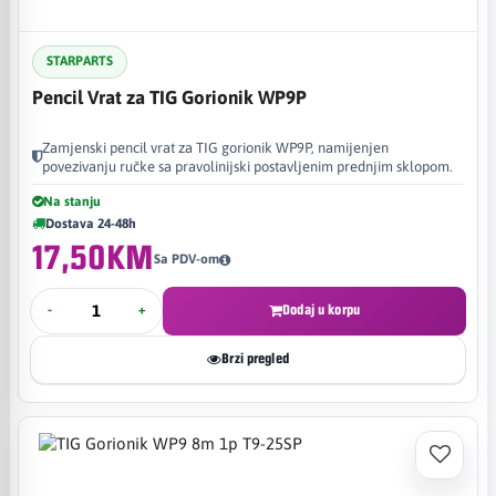
STARPARTS
Pencil Vrat za TIG Gorionik WP9P
Zamjenski pencil vrat za TIG gorionik WP9P, namijenjen
povezivanju ručke sa pravolinijski postavljenim prednjim sklopom.
Na stanju
Dostava 24-48h
17,50KM
Sa PDV-om
-
+
Dodaj u korpu
Brzi pregled