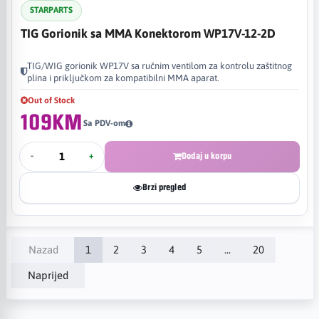
STARPARTS
TIG Gorionik sa MMA Konektorom WP17V-12-2D
TIG/WIG gorionik WP17V sa ručnim ventilom za kontrolu zaštitnog
plina i priključkom za kompatibilni MMA aparat.
Out of Stock
109KM
Sa PDV-om
-
+
Dodaj u korpu
Brzi pregled
Nazad
1
2
3
4
5
...
20
Naprijed