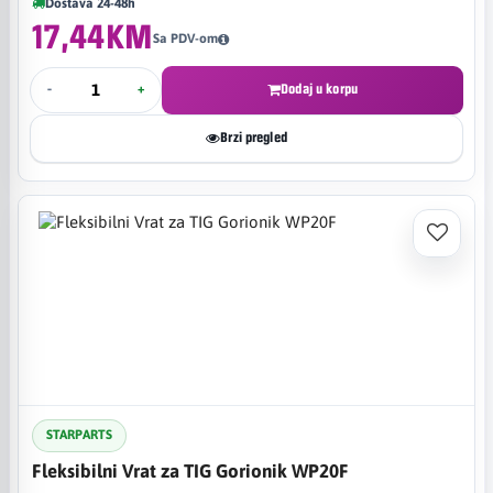
Dostava 24-48h
17,44KM
Sa PDV-om
-
+
Dodaj u korpu
Brzi pregled
STARPARTS
Fleksibilni Vrat za TIG Gorionik WP20F