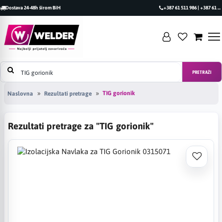
Dostava 24-48h širom BiH
+387 61 511 986 | +387 61 493 470
PRETRAŽI
TIG gorionik
Naslovna
Rezultati pretrage
Rezultati pretrage za "TIG gorionik"