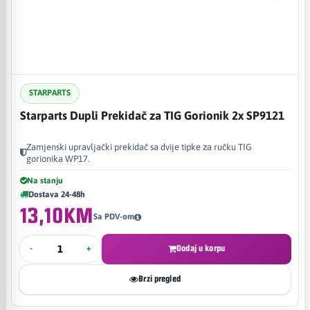
STARPARTS
Starparts Dupli Prekidač za TIG Gorionik 2x SP9121
Zamjenski upravljački prekidač sa dvije tipke za ručku TIG
gorionika WP17.
Na stanju
Dostava 24-48h
13,10KM
Sa PDV-om
-
+
Dodaj u korpu
Brzi pregled