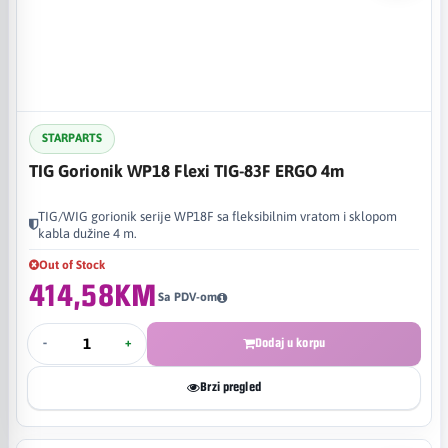
STARPARTS
TIG Gorionik WP18 Flexi TIG-83F ERGO 4m
TIG/WIG gorionik serije WP18F sa fleksibilnim vratom i sklopom
kabla dužine 4 m.
Out of Stock
414,58KM
Sa PDV-om
-
+
Dodaj u korpu
Brzi pregled