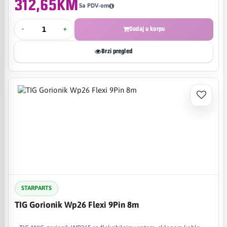
312,65KM
Sa PDV-om
-
+
Dodaj u korpu
Brzi pregled
STARPARTS
TIG Gorionik Wp26 Flexi 9Pin 8m