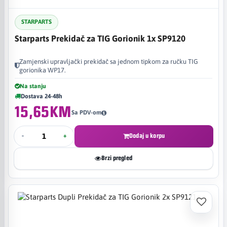
STARPARTS
Starparts Prekidač za TIG Gorionik 1x SP9120
Zamjenski upravljački prekidač sa jednom tipkom za ručku TIG
gorionika WP17.
Na stanju
Dostava 24-48h
15,65KM
Sa PDV-om
-
+
Dodaj u korpu
Brzi pregled