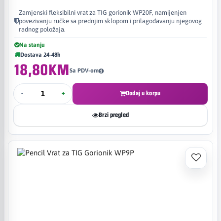
Zamjenski fleksibilni vrat za TIG gorionik WP20F, namijenjen
povezivanju ručke sa prednjim sklopom i prilagođavanju njegovog
radnog položaja.
Na stanju
Dostava 24-48h
18,80KM
Sa PDV-om
-
+
Dodaj u korpu
Brzi pregled