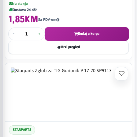
Na stanju
Dostava 24-48h
1,85KM
Sa PDV-om
-
+
Dodaj u korpu
Brzi pregled
STARPARTS