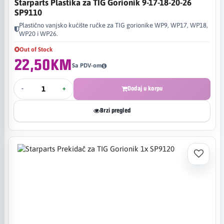
Starparts Plastika za TIG Gorionik 9-17-18-20-26
SP9110
Plastično vanjsko kućište ručke za TIG gorionike WP9, WP17, WP18,
WP20 i WP26.
Out of Stock
22,50KM
Sa PDV-om
-
+
Dodaj u korpu
Brzi pregled