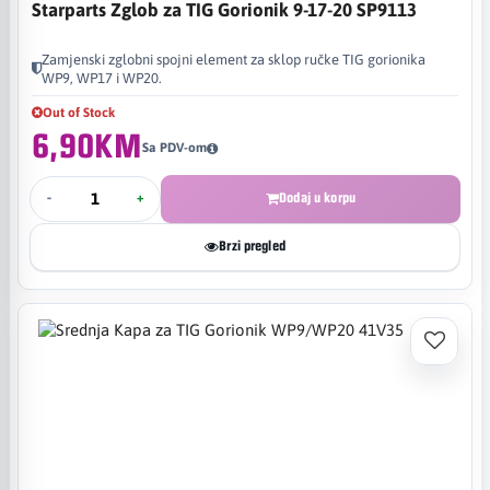
Starparts Zglob za TIG Gorionik 9-17-20 SP9113
Zamjenski zglobni spojni element za sklop ručke TIG gorionika
WP9, WP17 i WP20.
Out of Stock
6,90KM
Sa PDV-om
-
+
Dodaj u korpu
Brzi pregled