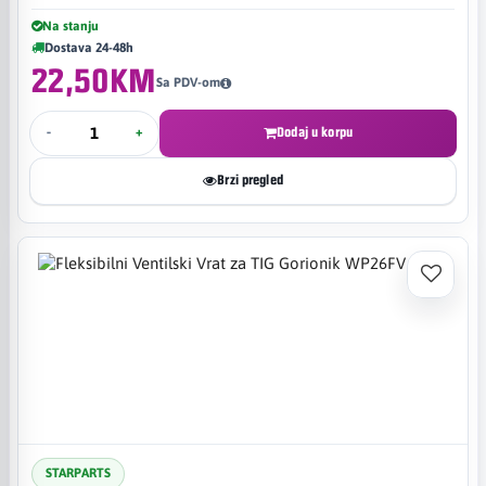
Na stanju
Dostava 24-48h
22,50KM
Sa PDV-om
-
+
Dodaj u korpu
Brzi pregled
STARPARTS