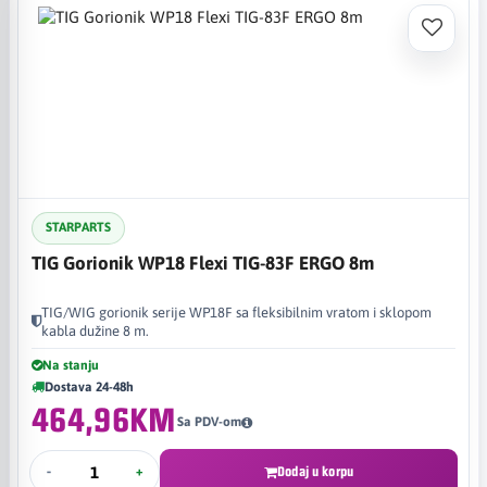
STARPARTS
TIG Gorionik WP18 Flexi TIG-83F ERGO 8m
TIG/WIG gorionik serije WP18F sa fleksibilnim vratom i sklopom
kabla dužine 8 m.
Na stanju
Dostava 24-48h
464,96KM
Sa PDV-om
-
+
Dodaj u korpu