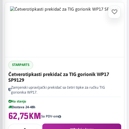
STARPARTS
Četverotipkasti prekidač za TIG gorionik WP17
SP9129
Zamjenski upravljački prekidač sa četiri tipke za ručku TIG
gorionika WP17.
Na stanju
Dostava 24-48h
62,75KM
Sa PDV-om