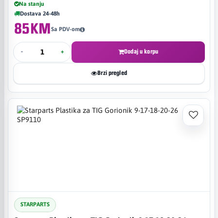
Na stanju
Dostava 24-48h
85KM
Sa PDV-om
-
+
Dodaj u korpu
Brzi pregled
STARPARTS