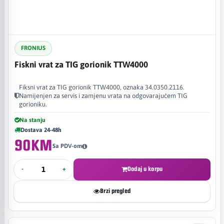
FRONIUS
Fiskni vrat za TIG gorionik TTW4000
Fiksni vrat za TIG gorionik TTW4000, oznaka 34.0350.2116.
Namijenjen za servis i zamjenu vrata na odgovarajućem TIG
gorioniku.
Na stanju
Dostava 24-48h
90KM
Sa PDV-om
-
+
Dodaj u korpu
Brzi pregled