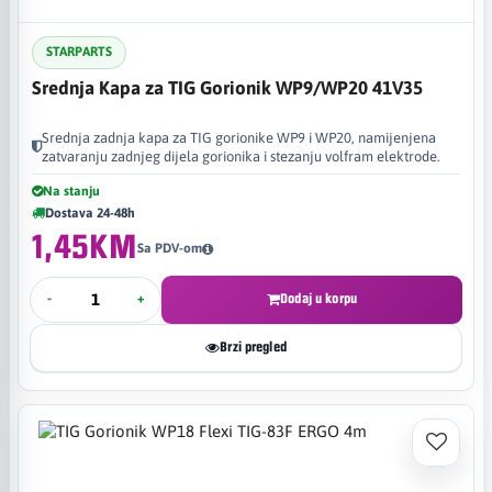
STARPARTS
Srednja Kapa za TIG Gorionik WP9/WP20 41V35
Srednja zadnja kapa za TIG gorionike WP9 i WP20, namijenjena
zatvaranju zadnjeg dijela gorionika i stezanju volfram elektrode.
Na stanju
Dostava 24-48h
1,45KM
Sa PDV-om
-
+
Dodaj u korpu
Brzi pregled