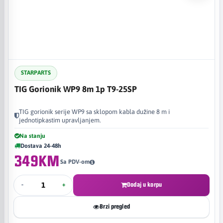
STARPARTS
TIG Gorionik WP9 8m 1p T9-25SP
TIG gorionik serije WP9 sa sklopom kabla dužine 8 m i
jednotipkastim upravljanjem.
Na stanju
Dostava 24-48h
349KM
Sa PDV-om
-
+
Dodaj u korpu
Brzi pregled