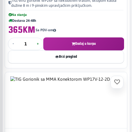
TIG/WIG gorionik WP26F sa fleksibilnim vratom, sklopom kabla
dužine 8 m i 9-pinskim upravljačkim priključkom.
Na stanju
Dostava 24-48h
365KM
Sa PDV-om
-
+
Dodaj u korpu
Brzi pregled