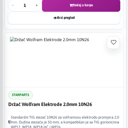
-
+
Dodaj u korpu
Brzi pregled
STARPARTS
Držač Wolfram Elektrode 2.0mm 10N26
Standardni TIG stezač 10N26 za volframovu elektrodu promjera 2,0
mm. Dužina stezača je 50 mm, a kompatibilan je sa TIG gorionicima
WP17, WP18, WP18 HC i WP26.