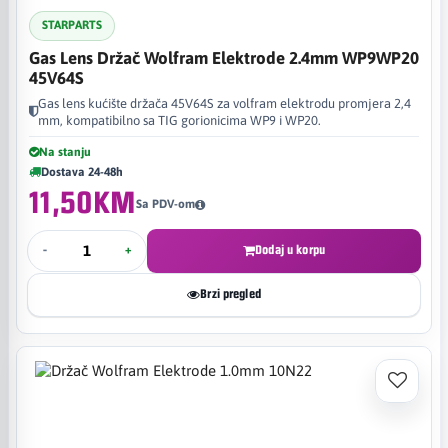
STARPARTS
Gas Lens Držač Wolfram Elektrode 2.4mm WP9WP20
45V64S
Gas lens kućište držača 45V64S za volfram elektrodu promjera 2,4
mm, kompatibilno sa TIG gorionicima WP9 i WP20.
Na stanju
Dostava 24-48h
11,50KM
Sa PDV-om
-
+
Dodaj u korpu
Brzi pregled