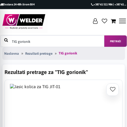
Dostava 24-48h širom BiH
+387 61 511 986 | +387 61 493 470
PRETRAŽI
TIG gorionik
Naslovna
Rezultati pretrage
Rezultati pretrage za "TIG gorionik"