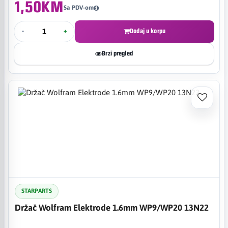
1,50KM
Sa PDV-om
-
+
Dodaj u korpu
Brzi pregled
STARPARTS
Držač Wolfram Elektrode 1.6mm WP9/WP20 13N22