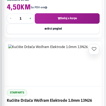
4,50KM
Sa PDV-om
-
+
Dodaj u korpu
Brzi pregled
STARPARTS
Kućište Držača Wolfram Elektrode 1.0mm 13N26