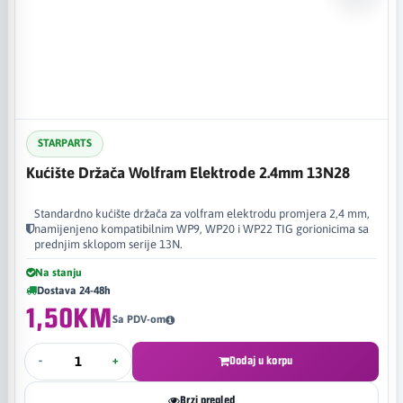
STARPARTS
Kućište Držača Wolfram Elektrode 2.4mm 13N28
Standardno kućište držača za volfram elektrodu promjera 2,4 mm,
namijenjeno kompatibilnim WP9, WP20 i WP22 TIG gorionicima sa
prednjim sklopom serije 13N.
Na stanju
Dostava 24-48h
1,50KM
Sa PDV-om
-
+
Dodaj u korpu
Brzi pregled