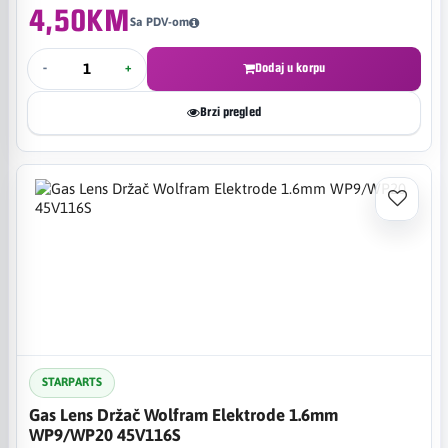
4,50KM
Sa PDV-om
-
+
Dodaj u korpu
Brzi pregled
STARPARTS
Gas Lens Držač Wolfram Elektrode 1.6mm
WP9/WP20 45V116S