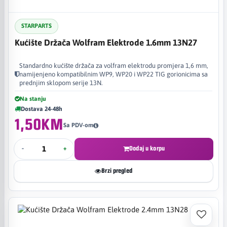
STARPARTS
Kućište Držača Wolfram Elektrode 1.6mm 13N27
Standardno kućište držača za volfram elektrodu promjera 1,6 mm,
namijenjeno kompatibilnim WP9, WP20 i WP22 TIG gorionicima sa
prednjim sklopom serije 13N.
Na stanju
Dostava 24-48h
1,50KM
Sa PDV-om
-
+
Dodaj u korpu
Brzi pregled