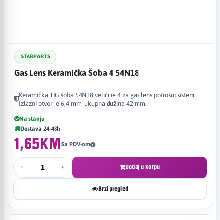
STARPARTS
Gas Lens Keramička Šoba 4 54N18
Keramička TIG šoba 54N18 veličine 4 za gas lens potrošni sistem.
Izlazni otvor je 6,4 mm, ukupna dužina 42 mm.
Na stanju
Dostava 24-48h
1,65KM
Sa PDV-om
-
+
Dodaj u korpu
Brzi pregled