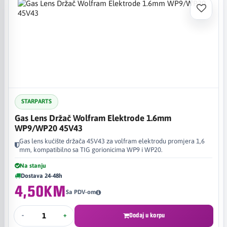
STARPARTS
Gas Lens Držač Wolfram Elektrode 1.6mm
WP9/WP20 45V43
Gas lens kućište držača 45V43 za volfram elektrodu promjera 1,6
mm, kompatibilno sa TIG gorionicima WP9 i WP20.
Na stanju
Dostava 24-48h
4,50KM
Sa PDV-om
-
+
Dodaj u korpu