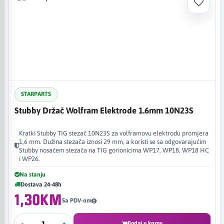
STARPARTS
Stubby Držač Wolfram Elektrode 1.6mm 10N23S
Kratki Stubby TIG stezač 10N23S za volframovu elektrodu promjera
1,6 mm. Dužina stezača iznosi 29 mm, a koristi se sa odgovarajućim
Stubby nosačem stezača na TIG gorionicima WP17, WP18, WP18 HC
i WP26.
Na stanju
Dostava 24-48h
1,30KM
Sa PDV-om
-
+
Dodaj u korpu