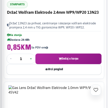
STARPARTS
Držač Wolfram Elektrode 2.4mm WP9/WP20 13N23
Držač 13N23 za prihvat, centriranje i stezanje volfram elektrode
promjera 2,4 mm u TIG gorionicima WP9, WP20 i WP22.
Na stanju
Dostava 24-48h
0,85KM
Sa PDV-om
-
+
Dodaj u korpu
Brzi pregled