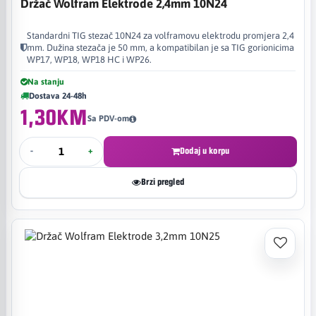
Držač Wolfram Elektrode 2,4mm 10N24
Standardni TIG stezač 10N24 za volframovu elektrodu promjera 2,4
mm. Dužina stezača je 50 mm, a kompatibilan je sa TIG gorionicima
WP17, WP18, WP18 HC i WP26.
Na stanju
Dostava 24-48h
1,30KM
Sa PDV-om
-
+
Dodaj u korpu
Brzi pregled