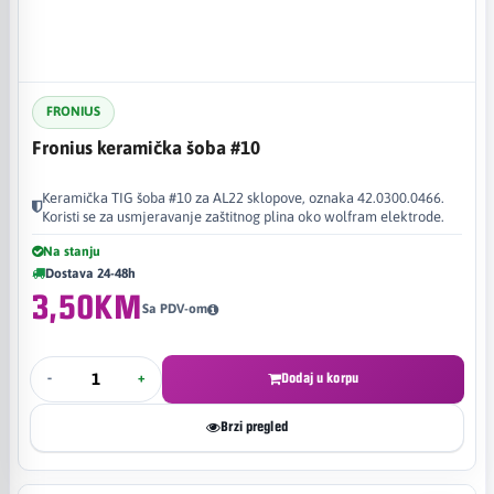
FRONIUS
Fronius keramička šoba #10
Keramička TIG šoba #10 za AL22 sklopove, oznaka 42.0300.0466.
Koristi se za usmjeravanje zaštitnog plina oko wolfram elektrode.
Na stanju
Dostava 24-48h
3,50KM
Sa PDV-om
-
+
Dodaj u korpu
Brzi pregled