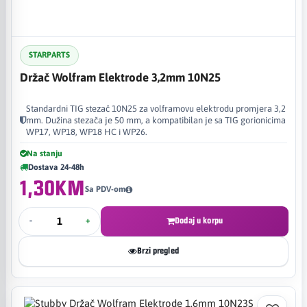
STARPARTS
Držač Wolfram Elektrode 3,2mm 10N25
Standardni TIG stezač 10N25 za volframovu elektrodu promjera 3,2
mm. Dužina stezača je 50 mm, a kompatibilan je sa TIG gorionicima
WP17, WP18, WP18 HC i WP26.
Na stanju
Dostava 24-48h
1,30KM
Sa PDV-om
-
+
Dodaj u korpu
Brzi pregled