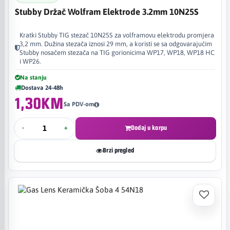
Stubby Držač Wolfram Elektrode 3.2mm 10N25S
Kratki Stubby TIG stezač 10N25S za volframovu elektrodu promjera
3,2 mm. Dužina stezača iznosi 29 mm, a koristi se sa odgovarajućim
Stubby nosačem stezača na TIG gorionicima WP17, WP18, WP18 HC
i WP26.
Na stanju
Dostava 24-48h
1,30KM
Sa PDV-om
-
+
Dodaj u korpu
Brzi pregled