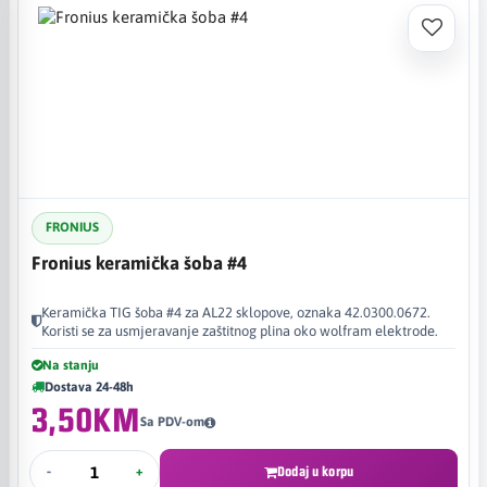
FRONIUS
Fronius keramička šoba #4
Keramička TIG šoba #4 za AL22 sklopove, oznaka 42.0300.0672.
Koristi se za usmjeravanje zaštitnog plina oko wolfram elektrode.
Na stanju
Dostava 24-48h
3,50KM
Sa PDV-om
-
+
Dodaj u korpu