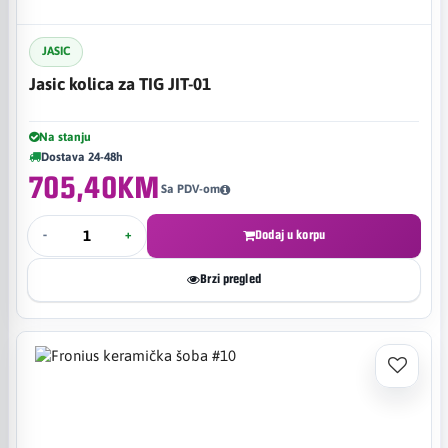
JASIC
Jasic kolica za TIG JIT-01
Na stanju
Dostava 24-48h
705,40KM
Sa PDV-om
-
+
Dodaj u korpu
Brzi pregled