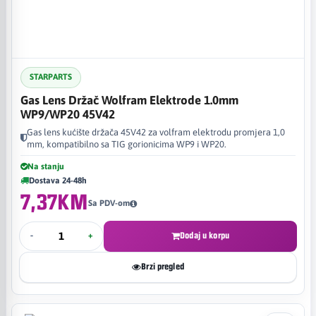
STARPARTS
Gas Lens Držač Wolfram Elektrode 1.0mm
WP9/WP20 45V42
Gas lens kućište držača 45V42 za volfram elektrodu promjera 1,0
mm, kompatibilno sa TIG gorionicima WP9 i WP20.
Na stanju
Dostava 24-48h
7,37KM
Sa PDV-om
-
+
Dodaj u korpu
Brzi pregled