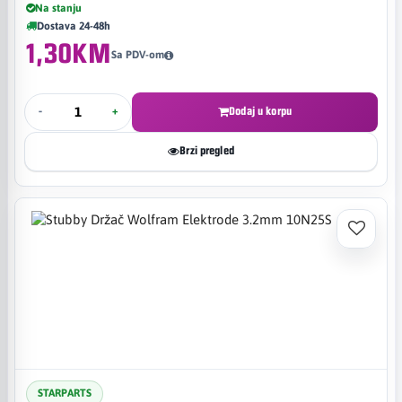
Na stanju
Dostava 24-48h
1,30KM
Sa PDV-om
-
+
Dodaj u korpu
Brzi pregled
STARPARTS