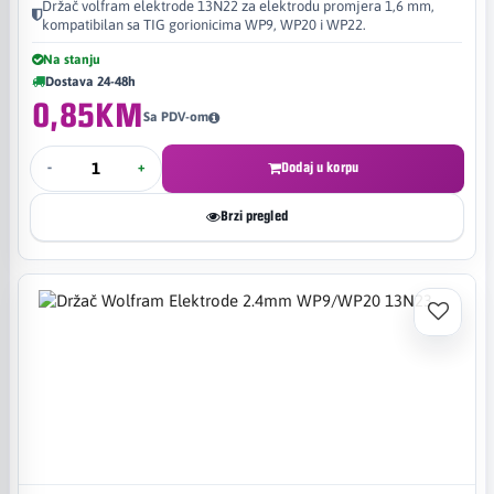
Držač volfram elektrode 13N22 za elektrodu promjera 1,6 mm,
kompatibilan sa TIG gorionicima WP9, WP20 i WP22.
Na stanju
Dostava 24-48h
0,85KM
Sa PDV-om
-
+
Dodaj u korpu
Brzi pregled