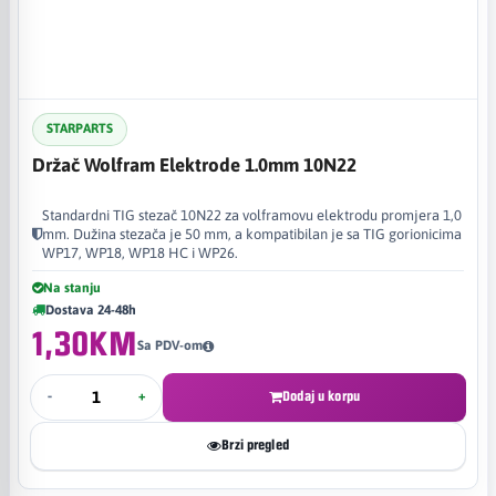
STARPARTS
Držač Wolfram Elektrode 1.0mm 10N22
Standardni TIG stezač 10N22 za volframovu elektrodu promjera 1,0
mm. Dužina stezača je 50 mm, a kompatibilan je sa TIG gorionicima
WP17, WP18, WP18 HC i WP26.
Na stanju
Dostava 24-48h
1,30KM
Sa PDV-om
-
+
Dodaj u korpu
Brzi pregled