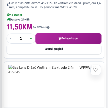
Gas lens kućište držača 45V116S za volfram elektrodu promjera 1,6
mm, kompatibilno sa TIG gorionicima WP9 i WP20.
Na stanju
Dostava 24-48h
11,50KM
Sa PDV-om
-
+
Dodaj u korpu
Brzi pregled