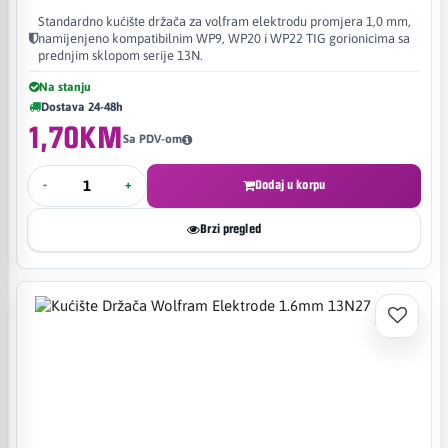
Standardno kućište držača za volfram elektrodu promjera 1,0 mm,
namijenjeno kompatibilnim WP9, WP20 i WP22 TIG gorionicima sa
prednjim sklopom serije 13N.
Na stanju
Dostava 24-48h
1,70KM
Sa PDV-om
-
+
Dodaj u korpu
Brzi pregled