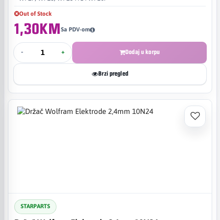
Out of Stock
1,30KM
Sa PDV-om
-
+
Dodaj u korpu
Brzi pregled
STARPARTS