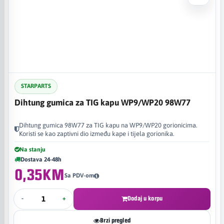
STARPARTS
Dihtung gumica za TIG kapu WP9/WP20 98W77
Dihtung gumica 98W77 za TIG kapu na WP9/WP20 gorionicima.
Koristi se kao zaptivni dio između kape i tijela gorionika.
Na stanju
Dostava 24-48h
0,35KM
Sa PDV-om
-
+
Dodaj u korpu
Brzi pregled