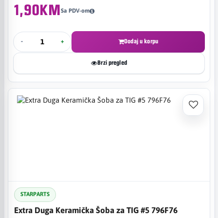
1,90KM
Sa PDV-om
-
+
Dodaj u korpu
Brzi pregled
STARPARTS
Extra Duga Keramička Šoba za TIG #5 796F76