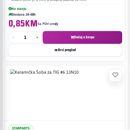
Na stanju
Dostava 24-48h
0,85KM
Sa PDV-om
-
+
Dodaj u korpu
Brzi pregled
STARPARTS