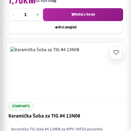
1,70KM
Sa PDV-om
-
+
Dodaj u korpu
Brzi pregled
STARPARTS
Keramička Šoba za TIG #4 13N08
Keramička TIG šoba #4 13N08 za WP9 i WP20 gorionike.