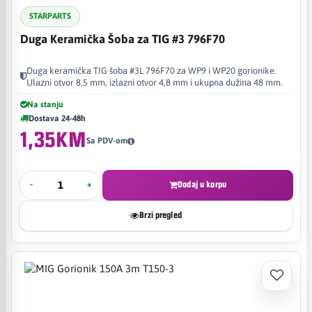
STARPARTS
Duga Keramička Šoba za TIG #3 796F70
Duga keramička TIG šoba #3L 796F70 za WP9 i WP20 gorionike.
Ulazni otvor 8,5 mm, izlazni otvor 4,8 mm i ukupna dužina 48 mm.
Na stanju
Dostava 24-48h
1,35KM
Sa PDV-om
-
+
Dodaj u korpu
Brzi pregled