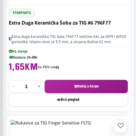
STARPARTS
Extra Duga Keramička Šoba za TIG #6 796F77
Extra duga keramička TIG šoba 796F77 veličine 6XL za WP9 i WP20
gorionike. Izlazni otvor je 9,5 mm, a ukupna dužina 63 mm.
Na stanju
Dostava 24-48h
1,65KM
Sa PDV-om
-
+
Dodaj u korpu
Brzi pregled