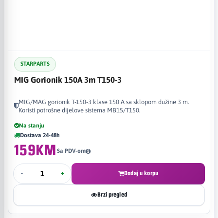
STARPARTS
MIG Gorionik 150A 3m T150-3
MIG/MAG gorionik T-150-3 klase 150 A sa sklopom dužine 3 m.
Koristi potrošne dijelove sistema MB15/T150.
Na stanju
Dostava 24-48h
159KM
Sa PDV-om
-
+
Dodaj u korpu
Brzi pregled