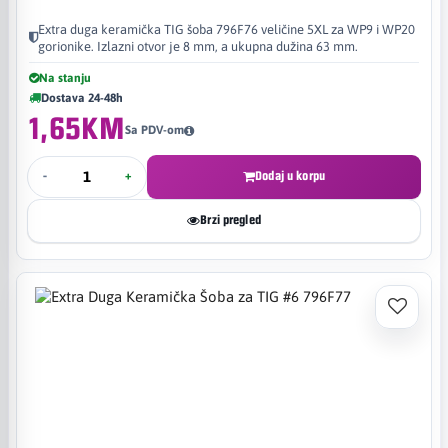
Extra duga keramička TIG šoba 796F76 veličine 5XL za WP9 i WP20
gorionike. Izlazni otvor je 8 mm, a ukupna dužina 63 mm.
Na stanju
Dostava 24-48h
1,65KM
Sa PDV-om
-
+
Dodaj u korpu
Brzi pregled