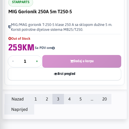
STARPARTS
MIG Gorionik 250A 5m T250-5
MIG/MAG gorionik T-250-5 klase 250 A sa sklopom dužine 5 m.
Koristi potrošne dijelove sistema MB25/T250.
Out of Stock
259KM
Sa PDV-om
-
+
Dodaj u korpu
Brzi pregled
Nazad
1
2
3
4
5
...
20
Naprijed