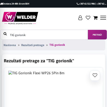
Dostava 24-48h širom BiH
+387 61 511 986 | +387 61 493 470
PRETRAŽI
TIG gorionik
Naslovna
Rezultati pretrage
Rezultati pretrage za "TIG gorionik"