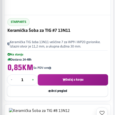
STARPARTS
Keramička Šoba za TIG #7 13N11
Keramička TIG šoba 13N11 veličine 7 za WP9 i WP20 gorionike.
Izlazni otvor je 11,2 mm, a ukupna dužina 30 mm.
Na stanju
Dostava 24-48h
0,85KM
Sa PDV-om
-
+
Dodaj u korpu
Brzi pregled