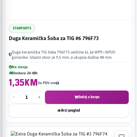
STARPARTS
Duga Keramička Šoba za TIG #6 796F73
Duga keramička TIG šoba 796F73 veličine 6L za WP9 i WP20
gorionike. Izlazni otvor je 9,5 mm, a ukupna dužina 48 mm.
Na stanju
Dostava 24-48h
1,35KM
Sa PDV-om
-
+
Dodaj u korpu
Brzi pregled