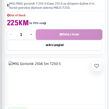
MIG/MAG gorionik T-250-4 klase 250 A sa sklopom dužine 4 m.
Koristi potrošne dijelove sistema MB25/T250.
Out of Stock
225KM
Sa PDV-om
-
+
Dodaj u korpu
Brzi pregled