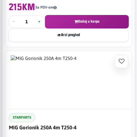
215KM
Sa PDV-om
-
+
Dodaj u korpu
Brzi pregled
STARPARTS
MIG Gorionik 250A 4m T250-4