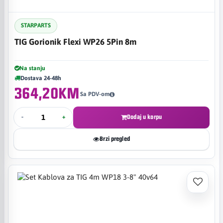
STARPARTS
TIG Gorionik Flexi WP26 5Pin 8m
Na stanju
Dostava 24-48h
364,20KM
Sa PDV-om
-
+
Dodaj u korpu
Brzi pregled