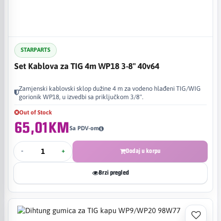
STARPARTS
Set Kablova za TIG 4m WP18 3-8" 40v64
Zamjenski kablovski sklop dužine 4 m za vodeno hlađeni TIG/WIG
gorionik WP18, u izvedbi sa priključkom 3/8".
Out of Stock
65,01KM
Sa PDV-om
-
+
Dodaj u korpu
Brzi pregled