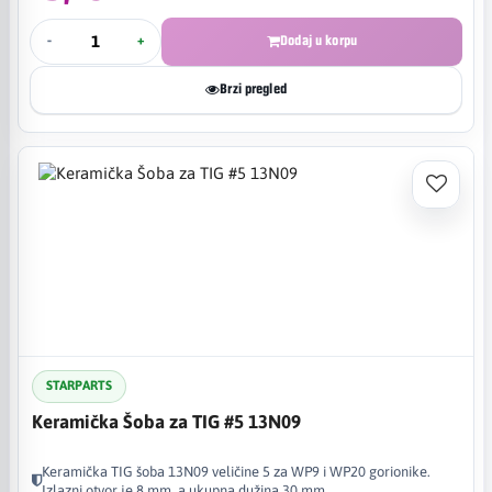
-
+
Dodaj u korpu
Brzi pregled
STARPARTS
Keramička Šoba za TIG #5 13N09
Keramička TIG šoba 13N09 veličine 5 za WP9 i WP20 gorionike.
Izlazni otvor je 8 mm, a ukupna dužina 30 mm.