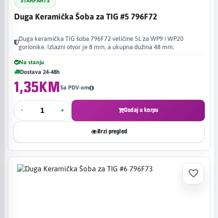
STARPARTS
Duga Keramička Šoba za TIG #5 796F72
Duga keramička TIG šoba 796F72 veličine 5L za WP9 i WP20
gorionike. Izlazni otvor je 8 mm, a ukupna dužina 48 mm.
Na stanju
Dostava 24-48h
1,35KM
Sa PDV-om
-
+
Dodaj u korpu
Brzi pregled