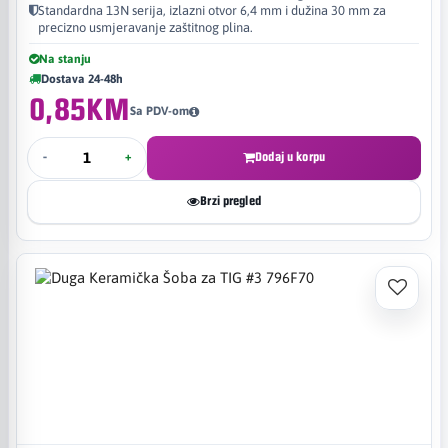
Standardna 13N serija, izlazni otvor 6,4 mm i dužina 30 mm za
precizno usmjeravanje zaštitnog plina.
Na stanju
Dostava 24-48h
0,85KM
Sa PDV-om
-
+
Dodaj u korpu
Brzi pregled