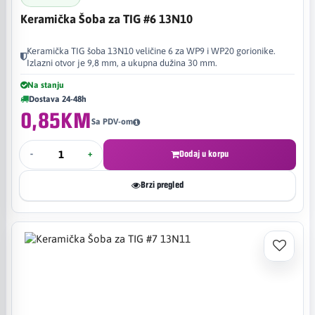
Keramička Šoba za TIG #6 13N10
Keramička TIG šoba 13N10 veličine 6 za WP9 i WP20 gorionike.
Izlazni otvor je 9,8 mm, a ukupna dužina 30 mm.
Na stanju
Dostava 24-48h
0,85KM
Sa PDV-om
-
+
Dodaj u korpu
Brzi pregled