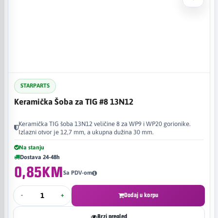
STARPARTS
Keramička Šoba za TIG #8 13N12
Keramička TIG šoba 13N12 veličine 8 za WP9 i WP20 gorionike.
Izlazni otvor je 12,7 mm, a ukupna dužina 30 mm.
Na stanju
Dostava 24-48h
0,85KM
Sa PDV-om
-
+
Dodaj u korpu
Brzi pregled