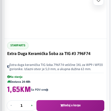
STARPARTS
Extra Duga Keramička Šoba za TIG #3 796F74
Extra duga keramička TIG šoba 796F74 veličine 3XL za WP9 i WP20
gorionike. Izlazni otvor je 5,0 mm, a ukupna dužina 63 mm.
Na stanju
Dostava 24-48h
1,65KM
Sa PDV-om
-
+
Dodaj u korpu