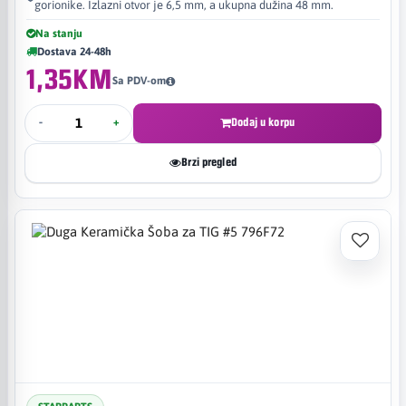
gorionike. Izlazni otvor je 6,5 mm, a ukupna dužina 48 mm.
Na stanju
Dostava 24-48h
1,35KM
Sa PDV-om
-
+
Dodaj u korpu
Brzi pregled