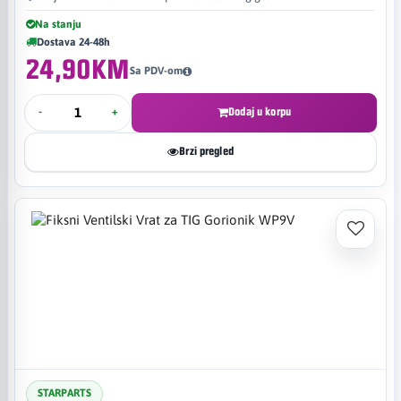
Na stanju
Dostava 24-48h
24,90KM
Sa PDV-om
-
+
Dodaj u korpu
Brzi pregled
STARPARTS