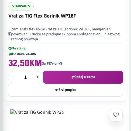
STARPARTS
Vrat za TIG Flex Gorinik WP18F
Zamjenski fleksibilni vrat za TIG gorionik WP18F, namijenjen
povezivanju ručke sa prednjim sklopom i prilagođavanju njegovog
radnog položaja.
Na stanju
Dostava 24-48h
32,50KM
Sa PDV-om
-
+
Dodaj u korpu
Brzi pregled