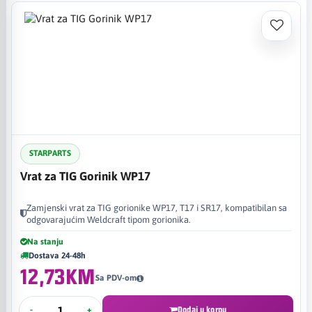
STARPARTS
Vrat za TIG Gorinik WP17
Zamjenski vrat za TIG gorionike WP17, T17 i SR17, kompatibilan sa
odgovarajućim Weldcraft tipom gorionika.
Na stanju
Dostava 24-48h
12,73KM
Sa PDV-om
-
+
Dodaj u korpu