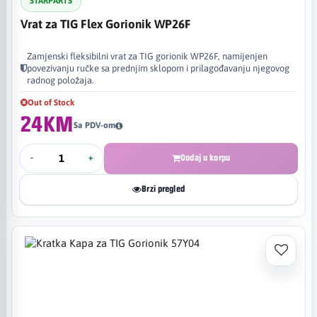
STARPARTS
Vrat za TIG Flex Gorionik WP26F
Zamjenski fleksibilni vrat za TIG gorionik WP26F, namijenjen
povezivanju ručke sa prednjim sklopom i prilagođavanju njegovog
radnog položaja.
Out of Stock
24KM
Sa PDV-om
-
+
Dodaj u korpu
Brzi pregled