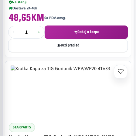
Na stanju
Dostava 24-48h
48,65KM
Sa PDV-om
-
+
Dodaj u korpu
Brzi pregled
STARPARTS