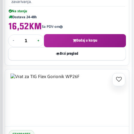
zavarivanja.
Na stanju
Dostava 24-48h
16,52KM
Sa PDV-om
-
+
Dodaj u korpu
Brzi pregled