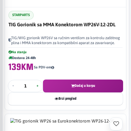
STARPARTS
TIG Gorionik sa MMA Konektorom WP26V-12-2DL
TIG/WIG gorionik WP26V sa ručnim ventilom za kontrolu zaštitnog
plina i MMA konektorom za kompatibilni aparat za zavarivanje.
Na stanju
Dostava 24-48h
139KM
Sa PDV-om
-
+
Dodaj u korpu
Brzi pregled