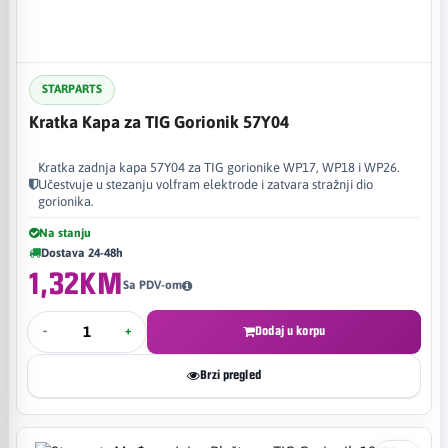
STARPARTS
Kratka Kapa za TIG Gorionik 57Y04
Kratka zadnja kapa 57Y04 za TIG gorionike WP17, WP18 i WP26.
Učestvuje u stezanju volfram elektrode i zatvara stražnji dio
gorionika.
Na stanju
Dostava 24-48h
1,32KM
Sa PDV-om
-
+
Dodaj u korpu
Brzi pregled