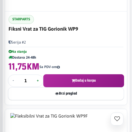
STARPARTS
Fiksni Vrat za TIG Gorionik WP9
Serija #2
Na stanju
Dostava 24-48h
11,75KM
Sa PDV-om
-
+
Dodaj u korpu
Brzi pregled