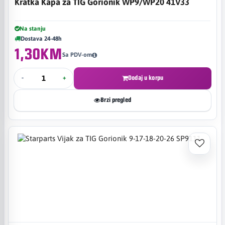
Kratka Kapa za TIG Gorionik WP9/WP20 41V33
Na stanju
Dostava 24-48h
1,30KM
Sa PDV-om
-
+
Dodaj u korpu
Brzi pregled