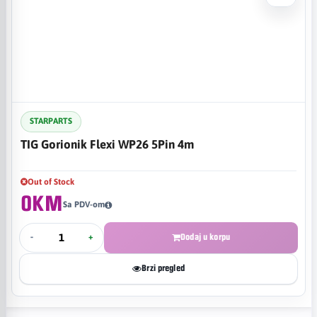
STARPARTS
TIG Gorionik Flexi WP26 5Pin 4m
Out of Stock
0KM
Sa PDV-om
-
+
Dodaj u korpu
Brzi pregled