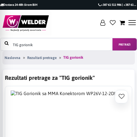
Dostava 24-48h širom BiH
+387 61 511 986 | +387 61 493 470
PRETRAŽI
TIG gorionik
Naslovna
Rezultati pretrage
Rezultati pretrage za "TIG gorionik"