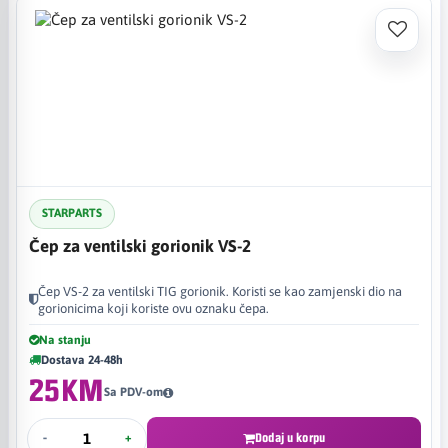
STARPARTS
Čep za ventilski gorionik VS-2
Čep VS-2 za ventilski TIG gorionik. Koristi se kao zamjenski dio na
gorionicima koji koriste ovu oznaku čepa.
Na stanju
Dostava 24-48h
25KM
Sa PDV-om
-
+
Dodaj u korpu