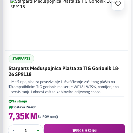
STARPARTS
Starparts Međuspojnica Plašta za TIG Gorionik 18-
26 SP9118
Međuspojnica za povezivanje i učvršćivanje zaštitnog plašta na
kompatibilnim TIG gorionicima serije WP18 i WP26, namijenjena
servisiranju i obnovi zaštite kablovsko-crijevnog snopa.
Na stanju
Dostava 24-48h
7,35KM
Sa PDV-om
-
+
Dodaj u korpu