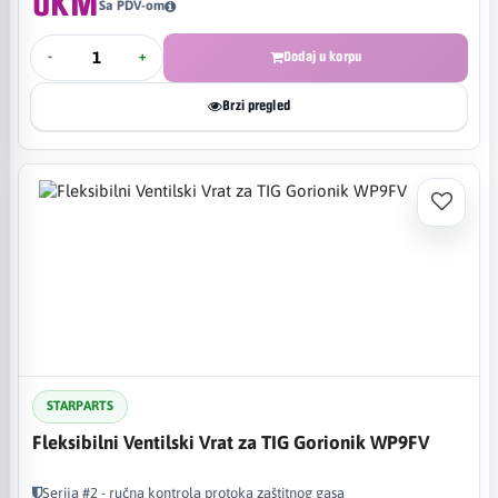
0KM
Sa PDV-om
-
+
Dodaj u korpu
Brzi pregled
STARPARTS
Fleksibilni Ventilski Vrat za TIG Gorionik WP9FV
Serija #2 - ručna kontrola protoka zaštitnog gasa