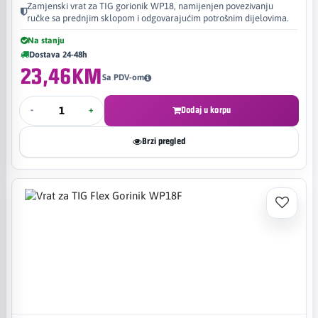
Zamjenski vrat za TIG gorionik WP18, namijenjen povezivanju
ručke sa prednjim sklopom i odgovarajućim potrošnim dijelovima.
Na stanju
Dostava 24-48h
23,46KM
Sa PDV-om
-
+
Dodaj u korpu
Brzi pregled