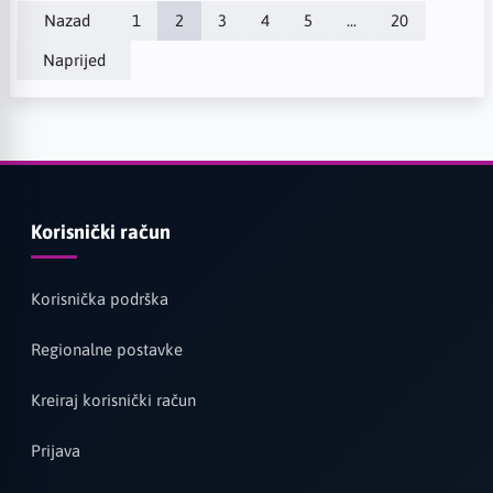
Nazad
1
2
3
4
5
...
20
Naprijed
Korisnički račun
Korisnička podrška
Regionalne postavke
Kreiraj korisnički račun
Prijava