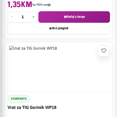
1,35KM
Sa PDV-om
-
+
Dodaj u korpu
Brzi pregled
STARPARTS
Vrat za TIG Gorinik WP18