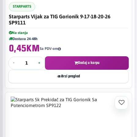
STARPARTS
Starparts Vijak za TIG Gorionik 9-17-18-20-26
SP9111
Na stanju
Dostava 24-48h
0,45KM
Sa PDV-om
-
+
Dodaj u korpu
Brzi pregled