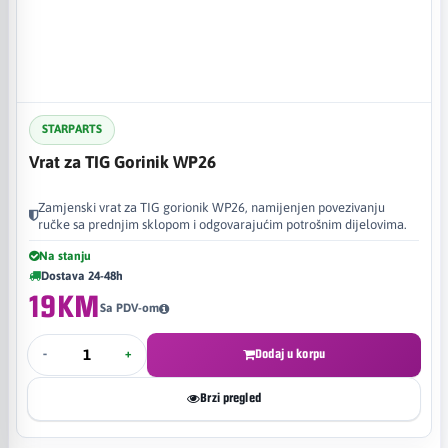
STARPARTS
Vrat za TIG Gorinik WP26
Zamjenski vrat za TIG gorionik WP26, namijenjen povezivanju
ručke sa prednjim sklopom i odgovarajućim potrošnim dijelovima.
Na stanju
Dostava 24-48h
19KM
Sa PDV-om
-
+
Dodaj u korpu
Brzi pregled