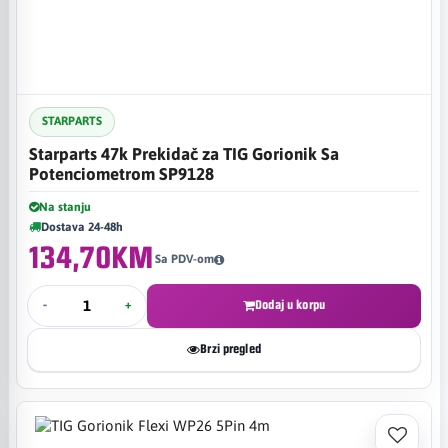
STARPARTS
Starparts 47k Prekidač za TIG Gorionik Sa
Potenciometrom SP9128
Na stanju
Dostava 24-48h
134,70KM
Sa PDV-om
-
+
Dodaj u korpu
Brzi pregled