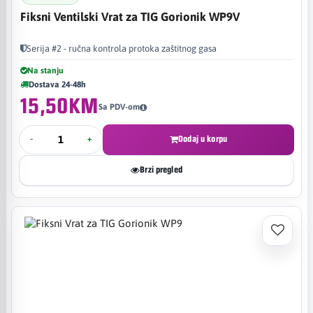
Fiksni Ventilski Vrat za TIG Gorionik WP9V
Serija #2 - ručna kontrola protoka zaštitnog gasa
Na stanju
Dostava 24-48h
15,50KM
Sa PDV-om
-
+
Dodaj u korpu
Brzi pregled