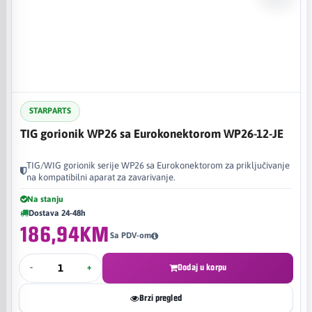
STARPARTS
TIG gorionik WP26 sa Eurokonektorom WP26-12-JE
TIG/WIG gorionik serije WP26 sa Eurokonektorom za priključivanje
na kompatibilni aparat za zavarivanje.
Na stanju
Dostava 24-48h
186,94KM
Sa PDV-om
-
+
Dodaj u korpu
Brzi pregled