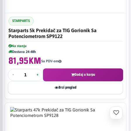
STARPARTS
Starparts 5k Prekidač za TIG Gorionik Sa
Potenciometrom SP9122
Na stanju
Dostava 24-48h
81,95KM
Sa PDV-om
-
+
Dodaj u korpu
Brzi pregled