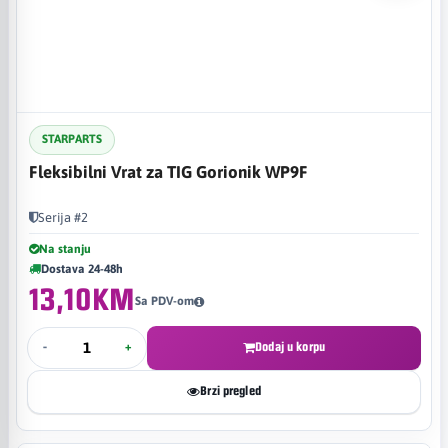
STARPARTS
Fleksibilni Vrat za TIG Gorionik WP9F
Serija #2
Na stanju
Dostava 24-48h
13,10KM
Sa PDV-om
-
+
Dodaj u korpu
Brzi pregled